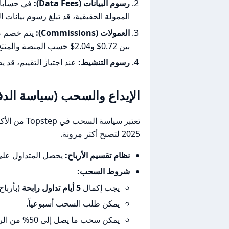
رسوم البيانات (Data Fees):
في حسابات 
الممولة الحقيقية، قد تبلغ رسوم بيانات المستوى الثاني (evel 2
العمولات (Commissions):
بين 0.72$ و2.04$ حسب المنصة والمنتج، بالإضافة إلى رسوم البورصة (Exchange Fees).
رسوم التنشيط:
عند اجتياز التقييم، قد
الإيداع والسحب (سياسة الدف
تعتبر سياسة
2025 لتصبح أكثر مرونة.
نظام تقسيم الأرباح:
يحصل المتداول عل
شروط السحب:
يجب إكمال
5 أيام تداول رابحة
(بأرباح لا تقل عن 00
يمكن طلب السحب أسبوعياً.
يمكن سحب ما يصل إلى 50% من الرصيد أو مبالغ محددة (مثل 5,000$) طالما تم استيفاء الشروط.