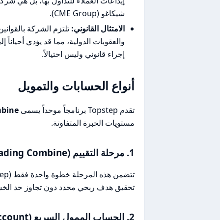
إيداعات العملاء للتداول بها، بل هي ش
شيكاغو (CME Group).
الامتثال القانوني:
تلتزم الشركة بالقوانين
والعقوبات الدولية، مما قد يؤدي أحياناً
إجراء قانوني وليس احتيالاً.
أنواع الحسابات والتمويل
تقدم Topstep برنامجاً موحداً يسمى
mbine
مستويات الخبرة المتفاوتة.
1. مرحلة التقييم (Trading Combine)
تحقيق هدف ربحي محدد دون تجاوز حد الخسا
2. الحساب الممول السريع (Express Funded Account)