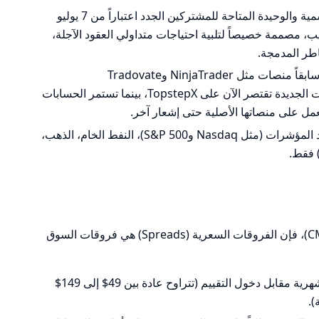
أصبحت المنصة الرسمية والوحيدة المتاحة للمشتركين الجدد اعتباراً من 7 يوليو
ويب، مصممة خصيصاً لتلبية احتياجات متداولي العقود الآجلة،
اطر المدمجة.
كانت الشركة تدعم سابقاً منصات مثل NinjaTrader وTradovate
وTradingView. ومع ذلك، فإن الحسابات الجديدة تقتصر الآن على TopstepX، بينما تستمر الحسابات
تتيح المنصة تداول عقود المؤشرات (مثل Nasdaq وS&P 500)، النفط الخام، الذهب،
بما أن التداول يتم في بورصات مركزية (CME)، فإن الفروقات السعرية (Spreads) هي فروقات السوق
يدفع المتداول رسوماً شهرية مقابل دخول التقييم (تتراوح عادة بين 49$ إلى 149$
.