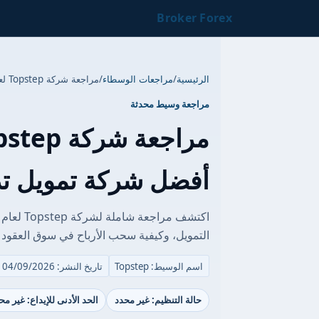
Broker Forex
الرئيسية
/
مراجعات الوسطاء
/
مراجعة شركة Topstep لعام 2025 | هل هي أفضل شركة تمويل تداول عقود آجلة؟
مراجعة وسيط محدثة
أفضل شركة تمويل تد
التمويل، وكيفية سحب الأرباح في سوق العقود الآجلة (Futures) بك
اسم الوسيط: Topstep
تاريخ النشر: 04/09/2026
حالة التنظيم: غير محدد
الحد الأدنى للإيداع: غير مح