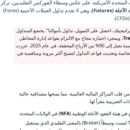
المتحدة الأمريكية. على عكس وسطاء الفوركس التقليديين، تركز
آجلة (Futures)
، وهي لا تقدم تداول العملات الأجنبية (Forex)
.
تيجيتك، احصل على التمويل، تداول بأموالنا”. يخضع المتداول
Tr
، وبمجرد اجتيازه بنجاح مع الالتزام بقواعد إدارة المخاطر،
يتم منحه حساباً ممولاً يتيح له الاحتفاظ بنسبة تصل إلى 90% من الأرباح المحققة. في عام 2025، عززت
لخاصة وتحديث قواعد التداول لتصبح أكثر مرونة ومنافسة في
ية تعمل من قلب المراكز المالية العالمية، مما يمنحها مصداقية عالية
ت الضريبية مقراً لها.
 هيئة العقود الآجلة الوطنية (
NFA
) في الولايات المتحدة.
يجب التوضيح أن Topstep ليست وسيطاً (Broker) بالمعنى التقليدي الذي يستقبل