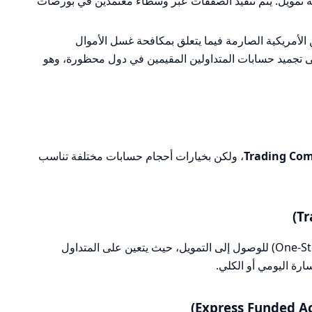
ركة تمويل. يتم تنفيذ الصفقات عبر وسطاء معتمدين في بورصات
 الأمريكية الصارمة فيما يتعلق بمكافحة غسل الأموال
 إلى تجميد حسابات المتداولين المقيمين في دول محظورة، وهو
Trading Co
، ولكن بخيارات أحجام حسابات مختلفة تناسب
تتضمن هذه المرحلة خطوة واحدة فقط (One-Step) للوصول إلى التمويل، حيث يتعين على المتداول
رة اليومي أو الكلي.