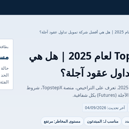
بطاقة
مراجعة شركة Topstep لعام 2025 | هل هي
مست
حالة 
اول عقود آجلة؟
الحد 
الفئة
اكتشف مراجعة شاملة لشركة Topstep لعام 2025. تعرف على التراخيص، منصة TopstepX، شروط
ل شفافية.
آخر تحديث: 04/09/2026
دد
مناسب لـ: المبتدئون
مستوى المخاطر: مرتفع