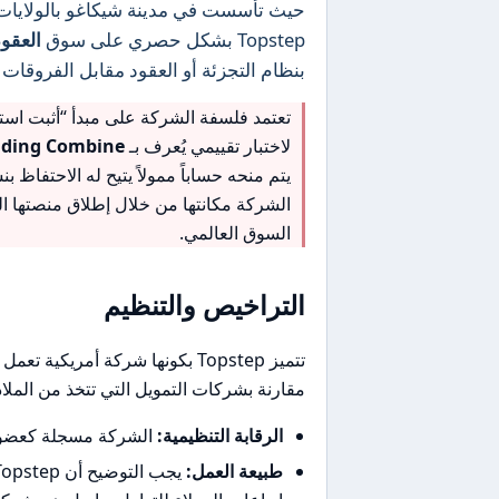
حيث تأسست في مدينة شيكاغو بالولايات 
Topstep بشكل حصري على سوق
العقود ال
بنظام التجزئة أو العقود مقابل الفروقات (CFDs)
تعتمد فلسفة الشركة على مبدأ “أثبت استرا
لاختبار تقييمي يُعرف بـ
ading Combine
الشركة مكانتها من خلال إطلاق منصتها ا
السوق العالمي.
التراخيص والتنظيم
تتميز Topstep بكونها شركة أمريك
مقارنة بشركات التمويل التي تتخذ من الملاذا
الرقابة التنظيمية:
الشركة مسجلة كعضو في
طبيعة العمل: