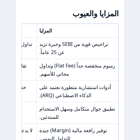
المزايا والعيوب
المزايا
تراخيص قوية من SEBI وخبرة تزيد
تداول الفوركس م
عن 25 عاماً.
رسوم منخفضة جداً (Flat Fee) وتداول
تقارير عن تعطل
مجاني للأسهم.
أدوات استشارية متطورة تعتمد على
خدمة العملاء
الذكاء الاصطناعي (ARQ).
تطبيق جوال متكامل وسهل الاستخدام
للمبتدئين.
Trade” (عند التداول عبر الهاتف).
توفير رافعة مالية (Margin) جيدة
للتداول اليومي.