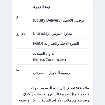
نوع الخدمة
ال
0 روبية (م
توصيل الأسهم (Equity Delivery)
التداول اليومي (Intraday)
20 روبية أو 0.03% (أيهما أقل) لكل أمر منفذ
العقود الآجلة والخيارات (F&O)
تداول العملات
(Forex/Currencies)
رسوم التحويل المصرفي
ملاحظة:
تضاف إلى هذه الرسوم ضرائب
حكومية مثل ضريبة السلع والخدمات (GST)،
وضريبة معاملات الأوراق المالية (STT)، ورسوم