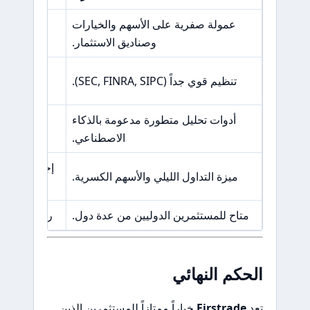
عمولة صفرية على الأسهم والخيارات
خيارا
وصناديق الاستثمار.
رسوم سحب 
تنظيم قوي جداً (SEC, FINRA, SIPC).
أدوات تحليل متطورة مدعومة بالذكاء
لا يدعم منصات rader 4
الاصطناعي.
إجراءات تح
ميزة التداول الليلي والأسهم الكسرية.
متاح للمستثمرين الدوليين من عدة دول.
رسوم 19.95 دولار للتداول عبر الهاتف.
الحكم النهائي
تعد
Firstrade
خياراً ممتازاً للمستثمرين الذين