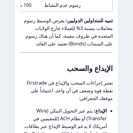
رسوم عدم النشاط
100 دولار (فقط بعد سنوات من الهجر التام)
تنبيه للمتداولين الدوليين:
يفرض الوسيط رسوم
معاملات بنسبة 3% للعملاء خارج الولايات
المتحدة في ظروف معينة، كما أن هناك رسوم
على السندات (Bonds) تعتمد على العائد.
الإيداع والسحب
تعتبر إجراءات السحب والإيداع في Firstrade
نقطة قوة وضعف في آن واحد، اعتماداً على
موقعك الجغرافي:
الإيداع:
يتم عبر التحويل البنكي (Wire
Transfer) أو نظام ACH (للمقيمين في
أمريكا). لا يدعم الوسيط الإيداع عبر بطاقات