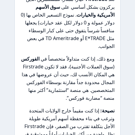
يركزون بشكل أساسي على
سوق الأسهم
الأمريكية والخيارات
. نموذج التسعير الخاص بها (0
دولار عمولة و 0 دولار لكل عقد خيارات) يجعلها
منافساً شرساً يتفوق حتى على كبار الوسطاء
مثل E*TRADE أو TD Ameritrade في بعض
الجوانب.
ومع ذلك، إذا كنت متداولاً متخصصاً في
الفوركس
(سوق العملات الأجنبية)، فقد لا تكون Firstrade
هي المكان الأنسب لك، حيث أن عروضها في هذا
المجال محدودة جداً مقارنة بوسطاء الفوركس
المتخصصين. هي منصة “استثمارية” أكثر منها
منصة “مضاربة فوركس”.
نصيحة:
إذا كنت مقيماً خارج الولايات المتحدة
وترغب في بناء محفظة أسهم أمريكية طويلة
الأجل بتكلفة تقترب من الصفر، فإن Firstrade
تظل واحدة من أكثر الخيارات أماناً وموثوقية في