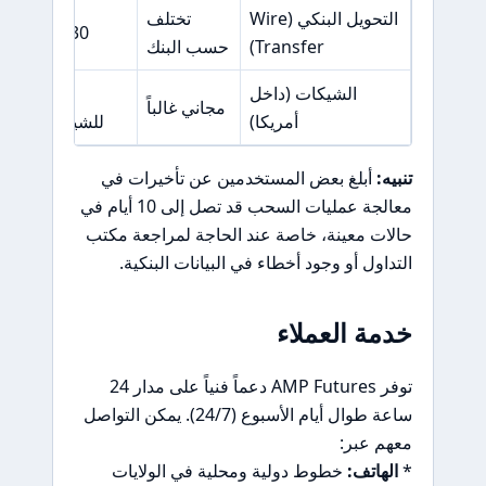
التحويل البنكي (Wire
تختلف
30 دولار أمريكي
Transfer)
حسب البنك
الشيكات (داخل
رسوم إضا
مجاني غالباً
أمريكا)
للشيكات المرت
تنبيه:
أبلغ بعض المستخدمين عن تأخيرات في
معالجة عمليات السحب قد تصل إلى 10 أيام في
حالات معينة، خاصة عند الحاجة لمراجعة مكتب
التداول أو وجود أخطاء في البيانات البنكية.
خدمة العملاء
توفر AMP Futures دعماً فنياً على مدار 24
ساعة طوال أيام الأسبوع (24/7). يمكن التواصل
معهم عبر:
*
الهاتف:
خطوط دولية ومحلية في الولايات