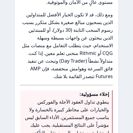
مستوى عالٍ من الأمان والموثوقية.
ومع ذلك، قد لا تكون الخيار الأفضل للمتداولين
الذين يسحبون مبالغ صغيرة بشكل متكرر بسبب
رسوم السحب الثابتة (30 دولار)، أو للمبتدئين
الذين يبحثون عن واجهات بسيطة وسهلة
الاستخدام، حيث يتطلب التعامل مع منصات مثل
CQG أو Rithmic منحنى تعلم معين. إذا كنت
متداولاً نشطاً (Day Trader) وتبحث عن تنفيذ
فائق السرعة وهوامش منخفضة، فإن AMP
Futures تتصدر القائمة بلا شك.
إخلاء مسؤولية:
ينطوي تداول العقود الآجلة والفوركس
والخيارات على مخاطر كبيرة بالخسارة ولا
يناسب جميع المستثمرين. الأداء السابق ليس
مؤشراً على النتائج المستقبلية. يجب عليك
استشارة مستشار مالي مستقل والتأكد من