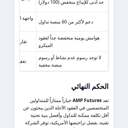
حد أدنى للإيداع منخفض (100 دولار)
واجهة الموقع الإل
دعم لأكثر من 60 منصة تداول
هوامش يومية منخفضة جداً لعقود
تقارير عن تأخي
الميكرو
لا توجد رسوم عدم نشاط أو رسوم
تعقيد في اختيا
منصة مخفية
الحكم النهائي
تعد
AMP Futures
خياراً ممتازاً للمتداولين
المتخصصين في العقود الآجلة الذين يبحثون عن
أقل تكلفة ممكنة للتداول وأفضل بنية تحتية
تقنية. بفضل تراخيصها الأمريكية، توفر الشركة