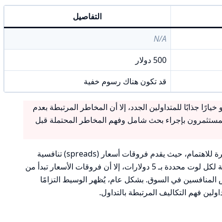
التفاصيل
N/A
500 دولار
قد تكون هناك رسوم خفية
على الرغم من أن IPL قد تبدو خيارًا جذابًا للمتداولين الجدد، إلا أن المخاطر المرتبطة بعدم
لمستثمرون بإجراء بحث شامل وفهم المخاطر المحتملة قبل
تُعد سياسة الرسوم الخاصة بوسيط IPL مثيرة للاهتمام، حيث يقدم فروقات أسعار (spreads) تنافسية
وعمولات واضحة. على الرغم من أن العمولة لكل لوت محددة بـ 5 دولارات، إلا أن فروقات الأسعار تبدأ من
ببعض المنافسين في السوق. بشكل عام، يُظهر الوسيط التزامًا
ولين فهم التكاليف المرتبطة بالتداول.