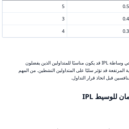
5
0.5
3
0.4
4
0.3
في الختام، يمكن القول إن هيكل التكاليف في وساطة IPL قد يكون مناسبًا للمتداولين الذين يفضلون
لمرتفعة قد تؤثر سلبًا على المتداولين النشطين. من المهم
نافسين قبل اتخاذ قرار التداول.
ن للوسيط IPL