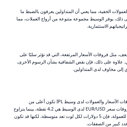
يجابية لوسيط IPL هو غياب العمولات الخفية، مما يعني أن المتداولين يعرفون بالضبط ما
ى ذلك، يوفر الوسيط مجموعة متنوعة من أزواج العملات، مما
تيجياتهم الاستثمارية.
، مثل فروقات الأسعار المرتفعة، التي قد تؤثر سلبًا على
الي. علاوة على ذلك، فإن نقص الشفافية بشأن الرسوم الأخرى،
إلى مخاوف لدى المتداولين.
تُظهر المقارنة بين وسطاء مختلفين أن فروقات الأسعار والعمولات لدى وسيط IPL تكون أعلى من
المتوسط في السوق. على سبيل المثال، فروقات سعر EUR/USD لدى الوسيط هي 4.2 نقطة، بينما يتراوح
لدى المنافسين بين 2.0 و3.5 نقاط. بالنسبة للعمولة، فإن 5 دولارات لكل لوت تعد متوسطة، لكنها قد تكون
عدد كبير من الصفقات.