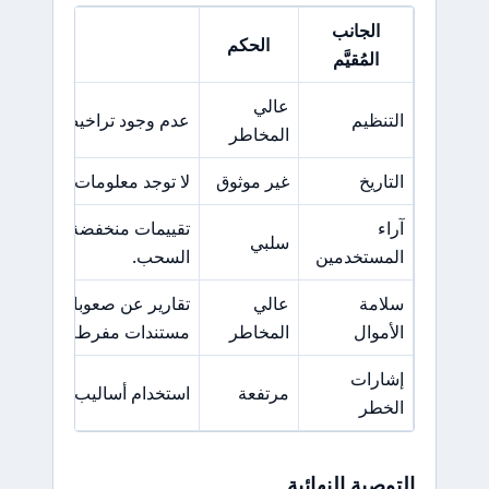
الجانب
الحكم
السبب ا
المُقيَّم
عالي
التنظيم
عدم وجود تراخيص من هيئات
المخاطر
التاريخ
غير موثوق
لا توجد معلومات كافية حول 
آراء
تقييمات منخفضة وشكاوى 
سلبي
المستخدمين
السحب.
سلامة
عالي
تقارير عن صعوبات في سحب
الأموال
المخاطر
مستندات مفرطة.
إشارات
مرتفعة
استخدام أساليب تسويقية م
الخطر
التوصية النهائية