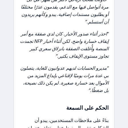
مرة أتواصل فيها مع الدعم، يقدمون عذرًا مختلفًا
أو يطلبون مستندات إضافية. يبدو وكأنهم يريدون
أن أستسلم.”
“احذر أثناء صدور الأخبار. كان لدي صفقة مع أمر
إيقاف خسارة واضح، لكن أثناء أخبار NFP تجمدت
المنصة وأُغلقت الصفقة بانزلاق سعري كبير
تجاوز مستوى الإيقاف بكثير.”
“مديرو الحسابات لديهم عدوانيون للغاية، يتصلون
بي عدة مرات يوميًا لإقناعي بإيداع المزيد من
الأموال بعد خسارة صغيرة. لم يكن ذلك نصيحة،
بل ضغطًا.”
الحكم على السمعة
بناءً على ملاحظات المستخدمين، يبدو أن
الشكاوى تشير إلى نمط خطير يتعلق بخدمات