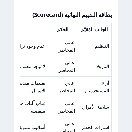
بطاقة التقييم النهائية (Scorecard)
الجانب المُقيَّم
الحكم
السبب 
عالي
التنظيم
عدم وجود تراخيص من هي
المخاطر
عالي
التاريخ
لا توجد معلومات عن تاري
المخاطر
آراء
عالي
تقييمات متدنية وشكاو
المستخدمين
المخاطر
الأموال.
عالي
غياب آليات حماية الأمو
سلامة الأموال
المخاطر
منفصلة.
عالي
إشارات الخطر
أساليب تسويقية عدوانية 
المخاطر