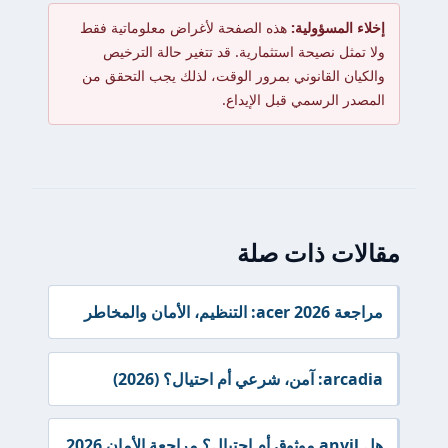
إخلاء المسؤولية:
هذه الصفحة لأغراض معلوماتية فقط
ولا تمثل نصيحة استثمارية. قد تتغير حالة الترخيص
والكيان القانوني بمرور الوقت، لذلك يجب التحقق من
المصدر الرسمي قبل الإيداع.
مقالات ذات صلة
مراجعة acer 2026: التنظيم، الأمان والمخاطر
arcadia: آمن، شرعي أم احتيال؟ (2026)
هل anvil موثوق أم احتيال؟ مراجعة الأمان 2026