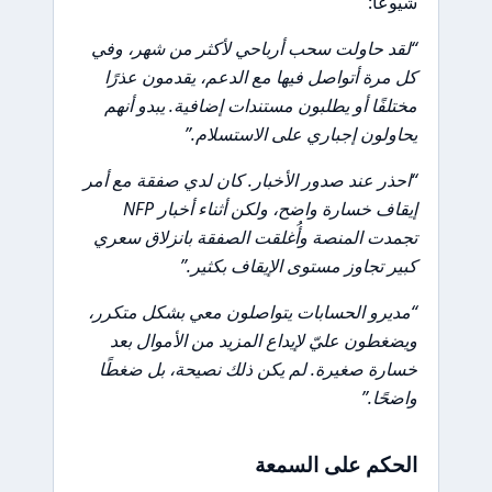
شيوعًا:
“لقد حاولت سحب أرباحي لأكثر من شهر، وفي
كل مرة أتواصل فيها مع الدعم، يقدمون عذرًا
مختلفًا أو يطلبون مستندات إضافية. يبدو أنهم
يحاولون إجباري على الاستسلام.”
“احذر عند صدور الأخبار. كان لدي صفقة مع أمر
إيقاف خسارة واضح، ولكن أثناء أخبار NFP
تجمدت المنصة وأُغلقت الصفقة بانزلاق سعري
كبير تجاوز مستوى الإيقاف بكثير.”
“مديرو الحسابات يتواصلون معي بشكل متكرر،
ويضغطون عليّ لإيداع المزيد من الأموال بعد
خسارة صغيرة. لم يكن ذلك نصيحة، بل ضغطًا
واضحًا.”
الحكم على السمعة