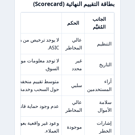
بطاقة التقييم النهائية (Scorecard)
الجانب
الحكم
السبب الر
المُقيَّم
عالي
التنظيم
المخاطر
ASIC.
غير
لا توجد معلومات موثوقة عن ف
التاريخ
محدد
السوق.
آراء
سلبي
المستخدمين
حول السحب وخدمة العملاء.
سلامة
عالي
عدم وجود حماية قانونية واضحة أ
الأموال
المخاطر
إشارات
وعود غير واقعية بعوائد مرتف
موجودة
الخطر
العملاء.