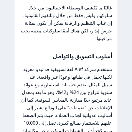
غالبًا ما يُكشف الوسطاء الاحتياليون من خلال
سلوكهم وليس فقط من خلال وثائقهم القانونية.
إن غياب التنظيم والرقابة يمكن أن يكون بمثابة
جرس إنذار، لكن هناك أيضًا سلوكيات معينة يجب
مراقبتها.
أسلوب التسويق والتواصل
تستخدم شركة Alef لغة تسويقية قد تبدو مغرية
لكنها تحمل في طياتها وعودًا غير واقعية. على
سبيل المثال، تقدم حسابات استثمارية مع عوائد
سنوية تتراوح بين 24% و42%، وهو ما يعد بمعدل
عائد مرتفع جدًا مقارنة بالمعايير السوقية. كما أن
الإعلانات عن “ضمانات” على الودائع تشير إلى
أساليب عدوانية لجذب العملاء، حيث يتم الضغط
عليهم للاستثمار بمبالغ كبيرة، تصل إلى 10,000
يورو كحد أدنى. الشهادات المتكررة عن مكالمات