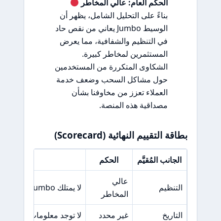
الحكم العام: عالي المخاطر
بناءً على التحليل الشامل، يظهر أن
الوسيط Jumbo يعاني من نقص حاد
في التنظيم والشفافية، مما يعرض
المستثمرين لمخاطر كبيرة.
الشكاوى المتكررة من المستخدمين
حول مشاكل السحب وضعف خدمة
العملاء تعزز من مخاوفنا بشأن
مصداقية هذه المنصة.
بطاقة التقييم النهائية (Scorecard)
الجانب المُقيَّم
الحكم
السبب ا
عالي
التنظيم
لا يمتلك Jumbo تراخيص تنظيمية موثوقة.
المخاطر
التاريخ
غير محدد
لا توجد معلومات موثوقة حو