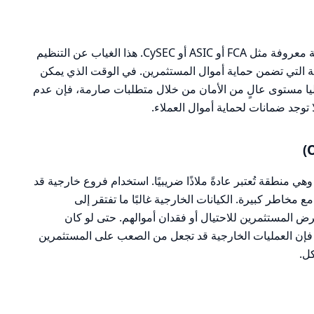
RCB لا تمتلك أي تراخيص من هيئات تنظيمية معروفة مثل FCA أو ASIC أو CySEC. هذا الغياب عن التنظيم
بة التي تضمن حماية أموال المستثمرين. في الوقت الذي يمكن
لعليا مستوى عالٍ من الأمان من خلال متطلبات صارمة، فإن عدم
توجد ضمانات لحماية أموال العملاء.
وهي منطقة تُعتبر عادةً ملاذًا ضريبيًا. استخدام فروع خارجية قد
ع مخاطر كبيرة. الكيانات الخارجية غالبًا ما تفتقر إلى
عرض المستثمرين للاحتيال أو فقدان أموالهم. حتى لو كان
فإن العمليات الخارجية قد تجعل من الصعب على المستثمرين
ل.