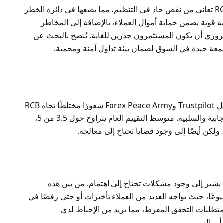
بناءً على التحليل السابق، يمكن القول إن RCB تعاني من نقص حاد في التنظيم، مما يضعها في دائرة الخطر
ة قوية يضمن حماية أموال العملاء، بالإضافة إلى المخاطر
ضروري أن يكون المستثمرون حذرين للغاية. يُنصح بالبحث عن
ة جيدة في السوق لضمان بيئة تداول آمنة ومحمية.
تظهر تقييمات المستخدمين على منصات مثل Trustpilot وForex Peace Army شعورًا مختلطًا تجاه RCB
Realty Inc.، حيث تتراوح التقييمات بين الإيجابية والسلبية. متوسط التقييم العام يتراوح حول 3.5 من 5،
ولكن أيضًا إلى وجود قضايا تحتاج إلى معالجة.
شير إلى وجود مشكلات تحتاج إلى اهتمام. من بين هذه
ًا، حيث يواجه العديد من العملاء تأخيرات أو حتى رفضًا في
تطلبات التحقق المفرط، مما يزيد من الإحباط لدى
موالهم.