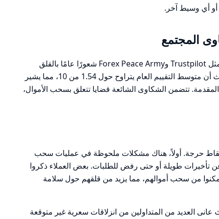
ى المجتمع
تظهر مراجعات المستخدمين على منصات مثل Trustpilot وForex Peace Army شعورًا عامًا بالقلق
وعدم الرضا تجاه خدمات الوسيط RCB. حيث أن متوسط التقييم العام يتراوح حول 1.54 من 10، مما يشير
لمقدمة. تتضمن الشكاوى الشائعة قضايا تتعلق بسحب الأموال،
لمتعلقة بـ RCB حول عدة نقاط حرجة. أولاً، هناك مشكلات ملحوظة في عمليات سحب
عن تأخيرات طويلة أو حتى رفض للطلبات. بعض العملاء ذكروا
مكنوا من سحب أموالهم، مما يزيد من قلقهم حول سلامة
حيث عانى العديد من المتداولين من انزلاقات سعرية غير متوقعة