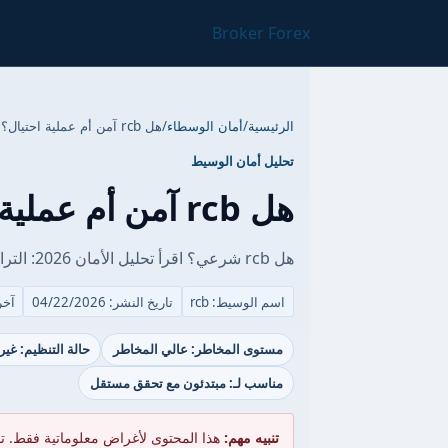
Broker Forex
الرئيسية
/
أمان الوسطاء
/
هل rcb آمن أم عملية احتيال؟ (تقييم 2026)
تحليل أمان الوسيط
هل rcb آمن أم عملية احتيال؟ (تقييم 2026)
هل rcb شرعي؟ اقرأ تحليل الأمان 2026: التراخيص، حماية الأموال وشكاوى العملاء.
اسم الوسيط: rcb
تاريخ النشر: 04/22/2026
آخر ت
مستوى المخاطر: عالي المخاطر
حالة التنظيم: غي
مناسب لـ: مبتدئون مع تحقق مستقل
تنبيه مهم:
هذا المحتوى لأغراض معلوماتية فقط. ت