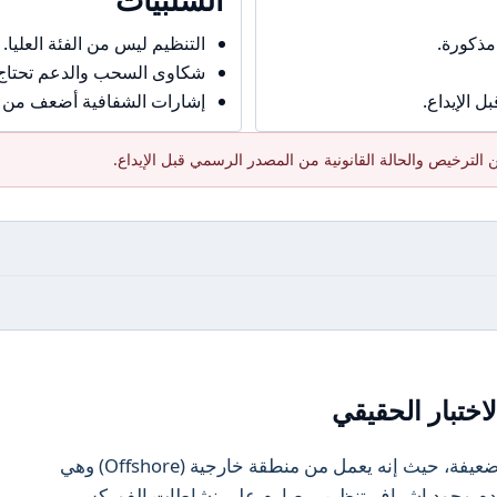
مذكورة.
التنظيم ليس من الفئة العليا.
شكاوى السحب والدعم تحتاج حذ
 الإيداع.
إشارات الشفافية أضعف من ال
الترخيص والحالة القانونية من المصدر الرسمي قبل الإيداع.
اختبار الحقيقي
تُعتبر البيئة التنظيمية للوسيط Sapphire ضعيفة، حيث إنه يعمل من منطقة خارجية (Offshore) وهي
بعدم وجود إشراف تنظيمي صارم على نشاطات الفوركس.