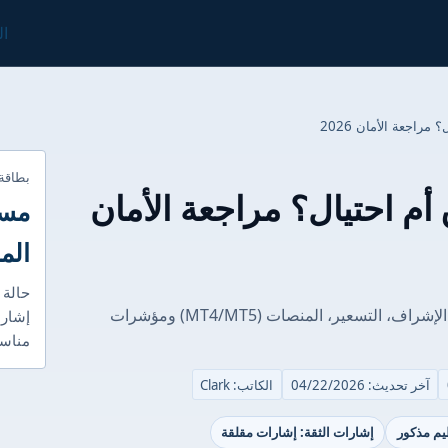
ال
بطاقة
sa موثوق أم احتيال؟ مراجعة الأمان
مست
الم
حالة 
اكتشف مدى أمان sapphire في 2026. نحلل الإشراف، التسعير، المنصات (MT4/MT5) ومؤشرات
إشارا
مناسب
آخر تحديث: 04/22/2026
الكاتب: Clark
ظيم مذكور
إشارات الثقة: إشارات مقلقة