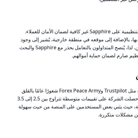
بناءً على التحليل السابق، يُظهر أن الرقابة التنظيمية على Sapphire غير كافية لضمان الأمان للعملاء.
ا، بالإضافة إلى موقعه في منطقة خارجية، يُشير إلى وجود
مخاطر جدية قد تؤثر على أموال المستثمرين. لذا، يُنصح المتداولون بالتعامل بحذر مع Sapphire والبحث
ظيم صارم لضمان حماية أموالهم.
تظهر المراجعات التي تم جمعها من منصات مثل Trustpilot وForex Peace Army شعورًا عامًا بالقلق
بين مستخدمي Sapphire Broking، حيث حصلت الشركة على تقييمات متوسطة تتراوح بين 2.5 إلى 3.5
تلطة، حيث يثني بعض المستخدمين على المنصة من حيث سهولة
 من مشكلات متكررة.