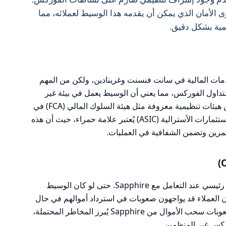
 الأمان الذي يمكن أن يقدمه هذا الوسيط لعملائه، مما
مية بشكل دقيق.
دى هيئة الخدمات المالية في سانت فنسنت وغرينادين، ولكن من المهم
 لتداول الفوركس، مما يعني أن الوسيط يعمل في بيئة غير
خاضعة لرقابة فعالة. عدم وجود ترخيص من هيئات تنظيمية معروفة مثل هيئة السلوك المالي (FCA) في
المملكة المتحدة أو لجنة الأوراق المالية والاستثمارات الأسترالية (ASIC) يُعتبر علامة حمراء، حيث أن هذه
ثمرين وتضمن الشفافية في العمليات.
العمل من منطقة خارجية يُعتبر عامل خطر رئيسي عند التعامل مع Sapphire. حتى لو كان الوسيط
ن العملاء قد يواجهون صعوبات في استرداد أموالهم في حال
حدوث مشاكل. تاريخ الشكاوى المتعلقة بصعوبات سحب الأموال من Sapphire يُبرز المخاطر المحتملة،
وركس غير المنظمين.