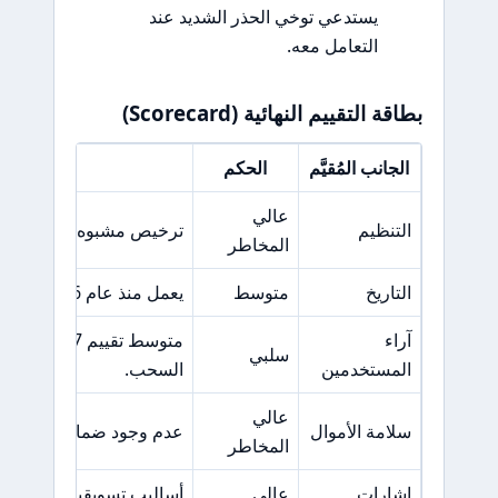
يستدعي توخي الحذر الشديد عند
التعامل معه.
بطاقة التقييم النهائية (Scorecard)
الجانب المُقيَّم
الحكم
السبب ا
عالي
التنظيم
ترخيص مشبوه من NFA ولا يوجد تنظيم صارم.
المخاطر
التاريخ
متوسط
يعمل منذ عام 1966، لكن يواجه تحديات تنظيمية.
آراء
سلبي
المستخدمين
السحب.
عالي
سلامة الأموال
عدم وجود ضمانات كافية لح
المخاطر
إشارات
عالي
أساليب تسويقية مشبوهة