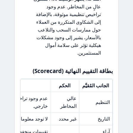
عالٍ من المخاطر. عدم وجود
تراخيص تنظيمية موثوقة، بالإضافة
إلى الشكاوى المتكررة من العملاء
حول ممارسات السحب والتلاعب
بالأسعار، يشير إلى وجود مشكلات
هيكلية تؤثر على سلامة أموال
المستثمرين.
بطاقة التقييم النهائية (Scorecard)
الجانب المُقيَّم
الحكم
السبب 
عالي
عدم وجود تراخيص تنظيمي
التنظيم
المخاطر
خارجي.
التاريخ
غير محدد
لا توجد معلومات موثوقة 
آراء
تقييمات منخفضة وشكاو