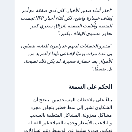
“احذر أثناء صدور الأخبار. كان لدي صفقة مع أمر
إيقاف خسارة واضح، لكن أثناء أخبار NFP تجمدت
المنصة وأُغلقت الصفقة بانزلاق سعري كبير
تجاوز مستوى الإيقاف بكثير.”
“مديرو الحسابات لديهم عدوانيون للغاية، يتصلون
بي عدة مرات يوميًا لإقناعي بإيداع المزيد من
الأموال بعد خسارة صغيرة. لم يكن ذلك نصيحة،
بل ضغطًا.”
الحكم على السمعة
بناءً على ملاحظات المستخدمين، يتضح أن
الشكاوى تشير إلى نمط خطير يتجاوز مجرد
مشاكل معزولة. المشاكل المتعلقة بالسحب
والتلاعب بالأسعار وخدمة العملاء غير الفعالة
تعكس صورة سلبية عن الوسيط وتثير تساؤلات