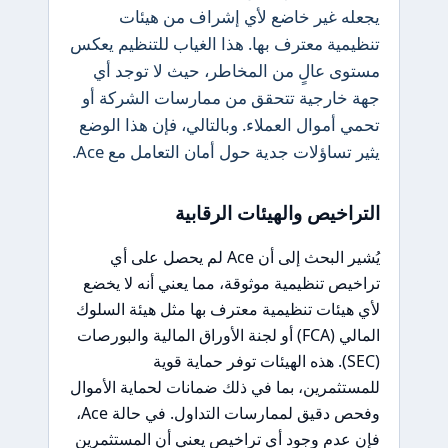
يجعله غير خاضع لأي إشراف من هيئات
تنظيمية معترف بها. هذا الغياب للتنظيم يعكس
مستوى عالٍ من المخاطر، حيث لا توجد أي
جهة خارجية تتحقق من ممارسات الشركة أو
تحمي أموال العملاء. وبالتالي، فإن هذا الوضع
يثير تساؤلات جدية حول أمان التعامل مع Ace.
التراخيص والهيئات الرقابية
يُشير البحث إلى أن Ace لم يحصل على أي
تراخيص تنظيمية موثوقة، مما يعني أنه لا يخضع
لأي هيئات تنظيمية معترف بها مثل هيئة السلوك
المالي (FCA) أو لجنة الأوراق المالية والبورصات
(SEC). هذه الهيئات توفر حماية قوية
للمستثمرين، بما في ذلك ضمانات لحماية الأموال
وفحص دقيق لممارسات التداول. في حالة Ace،
فإن عدم وجود أي تراخيص يعني أن المستثمرين