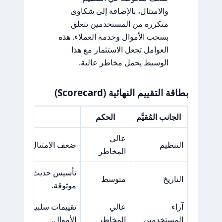
والامتثال، بالإضافة إلى شكاوى
متكررة من المستخدمين تتعلق
بسحب الأموال وخدمة العملاء. هذه
العوامل تجعل الاستثمار مع هذا
الوسيط يحمل مخاطر عالية.
بطاقة التقييم النهائية (Scorecard)
الجانب المُقيَّم
الحكم
السبب 
عالي
التنظيم
ضعف الامتثال للمعايير ا
المخاطر
تأسيس حديث نسبيًا في 
التاريخ
متوسط
موثوقة.
آراء
عالي
تقييمات سلبية متكررة
المستخدمين
المخاطر
الأموال.