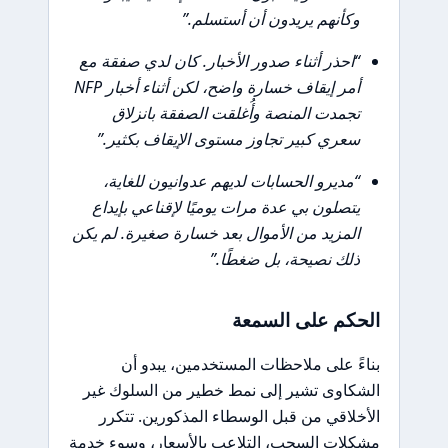
وكأنهم يريدون أن أستسلم.”
“احذر أثناء صدور الأخبار. كان لدي صفقة مع
أمر إيقاف خسارة واضح، لكن أثناء أخبار NFP
تجمدت المنصة وأُغلقت الصفقة بانزلاق
سعري كبير تجاوز مستوى الإيقاف بكثير.”
“مديرو الحسابات لديهم عدوانيون للغاية،
يتصلون بي عدة مرات يوميًا لإقناعي بإيداع
المزيد من الأموال بعد خسارة صغيرة. لم يكن
ذلك نصيحة، بل ضغطًا.”
الحكم على السمعة
بناءً على ملاحظات المستخدمين، يبدو أن
الشكاوى تشير إلى نمط خطير من السلوك غير
الأخلاقي من قبل الوسطاء المذكورين. تتكرر
مشكلات السحب، التلاعب بالأسعار، وسوء خدمة