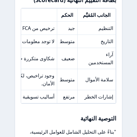
الجانب المُقيَّم
الحكم
السبب ا
التنظيم
جيد
ترخيص من FCA وMFSA، لكن تصنيف FCA غير موثوق.
التاريخ
متوسط
لا توجد معلومات كافية عن ت
آراء
ضعيف
شكاوى متكررة حول سحب الأ
المستخدمين
وجود تراخيص، لكن المخاطر 
سلامة الأموال
متوسط
الأمان.
إشارات الخطر
مرتفع
أساليب تسويقية عدوانية ون
التوصية النهائية
"بناءً على التحليل الشامل للعوامل الرئيسية،