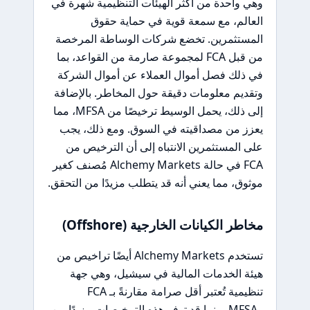
وهي واحدة من أكثر الهيئات التنظيمية شهرة في
العالم، مع سمعة قوية في حماية حقوق
المستثمرين. تخضع شركات الوساطة المرخصة
من قبل FCA لمجموعة صارمة من القواعد، بما
في ذلك فصل أموال العملاء عن أموال الشركة
وتقديم معلومات دقيقة حول المخاطر. بالإضافة
إلى ذلك، يحمل الوسيط ترخيصًا من MFSA، مما
يعزز من مصداقيته في السوق. ومع ذلك، يجب
على المستثمرين الانتباه إلى أن الترخيص من
FCA في حالة Alchemy Markets مُصنف كغير
موثوق، مما يعني أنه قد يتطلب مزيدًا من التحقق.
مخاطر الكيانات الخارجية (Offshore)
تستخدم Alchemy Markets أيضًا تراخيص من
هيئة الخدمات المالية في سيشيل، وهي جهة
تنظيمية تُعتبر أقل صرامة مقارنةً بـ FCA
وMFSA. بينما قد توفر هذه الترخيصات مزيدًا من