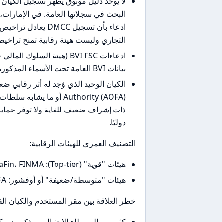
التجاري وليست هيئة رقابية تمنح تراخ
ادعاءات BVI FSC (هيئة الس
بيانات BVI العامة تحت الأسماء المذكورة.
Authority (AOFA) أو ما
ذات إشراف ضعيف للغاية ولا توفر حماية ح
دوليًا.
التصنيف العمري للهيئات الرقابية:
هيئات "قوية" (Top-tier): FCA، ASIC، SEC، BaFin، FINMA – لم يظهر أي ارتباط بـ Axen Broker.
هيئات "متوسطة/ضعيفة" أو أوفشور: AOFA وشبهها – موجود لكن لا يوفر حماية حقيقية.
خطر العلاقة بين مقر المستخدم والكيان الق
كثير من الوسطاء الاحتياليين يذكرون مك