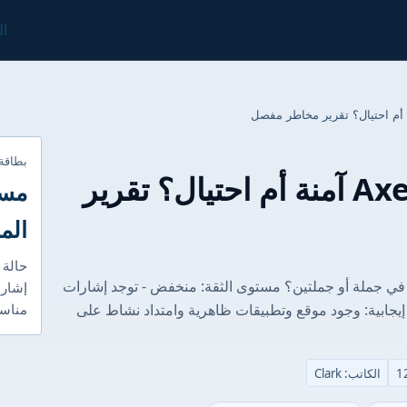
ال
بطاقة
هل شركة Axen Broker آمنة أم احتيال؟ تقرير
مست
الم
حالة 
لخص تنفيذي: كيف نقيم أمان Axen Broker في جملة أو جملتين؟ مستوى الثقة: منخفض - توجد إشارات
إشارا
إيجابية: وجود موقع وتطبيقات ظاهرية وامتداد نشاط على
مناسب
الكاتب: Clark