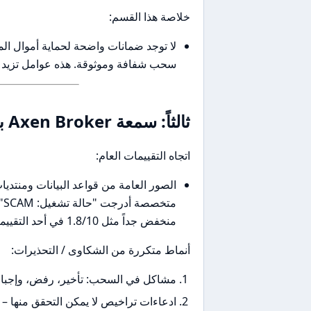
خلاصة هذا القسم:
لا توجد ضمانات واضحة لحماية أموال الم
سحب شفافة وموثوقة. هذه عوامل تزيد من
ثالثاً: سمعة Axen Broker بين المتداولين العرب وعالمياً
اتجاه التقييمات العام:
الصور العامة من قواعد البيانات ومنتديا
مت
منخفض جداً مثل 1.8/10 في أحد التقييمات العامة)، وهناك إدانات متكررة في صفحات الشكاوى.
أنماط متكررة من الشكاوى / التحذيرات:
مشاكل في السحب: تأخير، رفض، وإجبار
ادعاءات تراخيص لا يمكن التحقق منها – ت