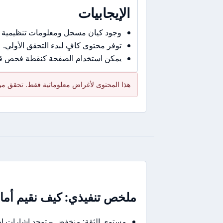
الإيجابيات
وجود كيان مسجل ومعلومات تنظيمية 
توفر محتوى كافٍ لبدء التحقق الأولي.
يمكن استخدام الصفحة كنقطة فحص قبل
هذا المحتوى لأغراض معلوماتية فقط. تحقق من 
ملخص تنفيذي: كيف نقيم أمان Axen Broker في جملة أو جمل
مستوى الثقة: منخفض – توجد إشارات اح