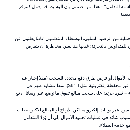
ر مناسبة للتداول" – هذا تنبيه ضمني بأن الوسيط قد يعمل كموفر
قية.
حماية من الرصيد السلبي. الوسطاء المنظمون عادةً يعلنون عن
Negative Balance P بوضوح للمتداولين بالتجزئة؛ غيابها هنا يعني مخاطرة أن يتعرض
لأموال أو فرض طرق دفع محددة للسحب (مثلاً إجبار على
التحويل المصرفي البنكي بينما تم الإيداع عبر محفظة إلكترونية مثل Skrill). نمط مشابه ظهر في
قيود جزئية على سحب مبالغ تفوق ما وُضع عبر وسائل دفع
عبر بوابات إلكترونية لكن الأرباح أو المبالغ الأكبر تتطلب
سلوب شائع في عمليات تجميد الأموال إلى أن يَرُدّ المتداول
 خدمة العملاء.