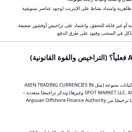
ظاهرية وامتداد نشاط على الإنترنت (وجود عناصر تسويقية
ة أو غير قابلة للتحقق، واعتماد على تراخيص أوفشور ضعيفة
تعرض المواقع والمواد التسويقية أسماء كيانات متنوعة (مثل AXEN TRADING CURRENCIES IN
SPOT MARKET LLC، AXEN GROUP LTD، AXEN LIFE DMCC وغيرها) وتذكر تراخيصًا متعددة –
SCA (الإمارات)، DMCC، BVI FSC، وأيضًا ترخيصًا من Anjouan Offshore Finance Authority