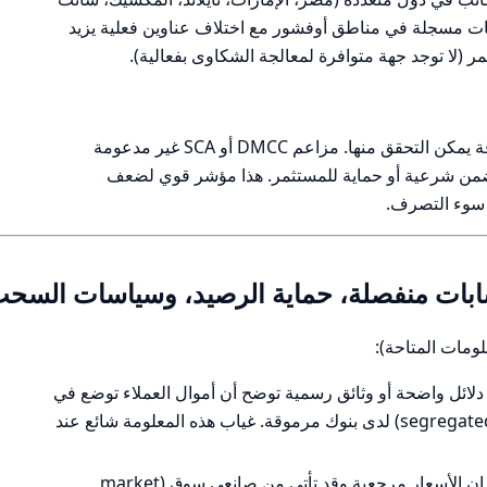
وجود كيانات مسجلة في مناطق أوفشور مع اختلاف عناوين فعلية يزيد
مر (لا توجد جهة متوافرة لمعالجة الشكاوى بفعالية).
لا توجد تراخيص من هيئات رقابية مرموقة يمكن التحقق منها. مزاعم DMCC أو SCA غير مدعومة
 ووجود AOFA وحده لا يضمن شرعية أو حماية للمستثمر. هذا مؤشر قوي لضعف
و سوء التصرف.
حسابات منفصلة، حماية الرصيد، وسياسات السح
لومات المتاحة):
 دلائل واضحة أو وثائق رسمية توضح أن أموال العملاء توضع في
حسابات مصرفية منفصلة (segregated accounts) لدى بنوك مرموقة. غياب هذه المعلومة شائع عند
الموقع يحتوي على إخلاء مسؤولية يقول إن الأسعار مرجعية وقد تأتي من صانعي سوق (market