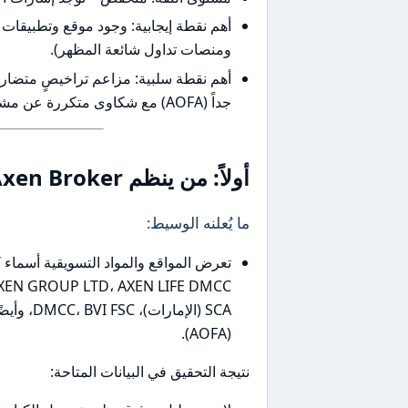
أهم نقطة إيجابية: وجود موقع وتطبيقات 
ومنصات تداول شائعة المظهر).
أهم نقطة سلبية: مزاعم تراخيصٍ متضارب
جداً (AOFA) مع شكاوى متكررة عن مشاكل في السحب وقيود على طرق الدفع.
أولاً: من ينظم Axen Broker فعلياً؟ (التراخيص والقوة القانونية)
ما يُعلنه الوسيط:
(AOFA).
نتيجة التحقيق في البيانات المتاحة: