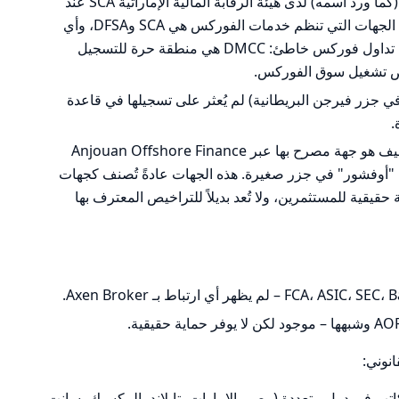
لا يوجد دليل موثوق يظهر تسجيل الكيان (كما ورد اسمه) لدى هيئة الرقابة المالية الإماراتية SCA عند
البحث في سجلاتها العامة. في الإمارات، الجهات التي تنظم خدمات الفوركس هي SCA وDFSA، وأي
ادعاء بأن تسجيل DMCC يعادل تراخيص تداول فوركس خاطئ: DMCC هي منطقة حرة للتسجيل
يص تشغيل سوق الفوركس.
لوك المالي في جزر فيرجن البريطانية) لم يُعثر على تسجيلها في قاعدة
الكيان الوحيد الذي وُجد له أثر رقابي ضعيف هو جهة مصرح بها عبر Anjouan Offshore Finance
 يشابه سلطات "أوفشور" في جزر صغيرة. هذه الجهات عادةً تُصنف كجهات
قيقية للمستثمرين، ولا تُعد بديلاً للتراخيص المعترف بها
انوني:
اتب في دول متعددة (مصر، الإمارات، تايلاند، المكسيك، سانت