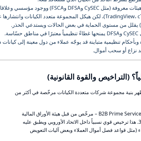
لماذا: لدى المجموعة تراخيص فعلية في هيئات معروفة (مثل CySEC وDFSA وFSCA) ووجود مؤسسي
تكنولوجية مؤسِّسة (TradingView، cTrader، B2TRADER)، لكن هيكل المجموعة متعدد الكيانات وانتشاره
ة.
بأحكام تنظيمية متباينة قد يوجّه عملاء من دول معينة إلى كيانات 
ند نزاع أو سحب أموال.
ظهر بنية مجموعة شركات متعددة الكيانات مرخّصة في أكثر من
كيان مرخّص في قبرص: B2B Prime Services EU Limited – مرخّص من قبل هيئة الأوراق المالية
القبرصية (CySEC) برقم ترخيص 370/18. هذا ترخيص قوي نسبياً داخل الاتحاد الأوروبي ويطبق عليه
ية العملاء (مثل قواعد فصل أموال العملاء وبعض آليات التعويض