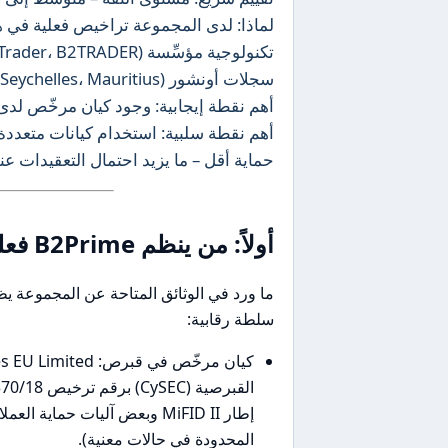
سجلات أونشور (Seychelles، Mauritius) يقلل من مستوى الحماية في بعض الحالات ويستدعي الحذر.
أهم نقطة إيجابية: وجود كيان مرخّص لدى CySEC وDFSA يمنحها غطاءً تنظيمياً معتبرًا في مناطق حسّاس
أهم نقطة سلبية: استخدام كيانات متعددة و
حماية أقل – ما يزيد احتمال التعقيدات ع
أولاً: من ينظم B2Prime فعلياً؟ (التراخيص والقوة القانونية)
ما ورد في الوثائق المتاحة عن المجموعة ي
سلطة رقابية:
إطار MiFID II وبعض آليات حما
المحدودة في حالات معنية).