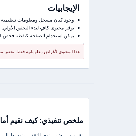
الإيجابيات
وجود كيان مسجل ومعلومات تنظيمية 
توفر محتوى كافٍ لبدء التحقق الأولي.
يمكن استخدام الصفحة كنقطة فحص قبل
هذا المحتوى لأغراض معلوماتية فقط. تحقق من 
ملخص تنفيذي: كيف نقيم أمان B2Prime في جملة أو جمل
تقييم سريع: مستوى الثقة – متوسط إلى م