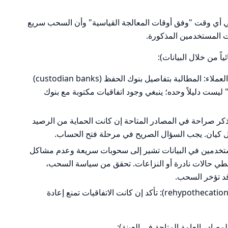
 أي وقت "وفق أوقات المعالجة القياسية" وأن السحب سريع
المستخدمين المذكورة.
ياً من خلال البيانات):
اسم المصارف التي تُخزن فيها حسابات العملاء: المطالبة بتفاصيل بنوك الحفظ (custodian banks)
يست دليلاً وحده؛ ينبغي وجود اتفاقيات مكتوبة مع بنوك
ذكر صراحة في المصادر المتاحة إن كانت الحماية من الرصيد
كل كيان. يجب السؤال الصريح في مرحلة فتح الحساب.
خدمين في البيانات تشير إلى سحوبات سريعة وعدم مشاكل
غطي حالات نادرة أو النزاعات. تحقق من سياسة السحب،
إمكانية استخدام أموال العملاء كضمان (rehypothecation): تأكد إن كانت الاتفاقيات تمنع إعادة
مصادر العامة المتاحة في العينة):