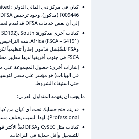
إلى أن بعض خدمات DFSA قد تُقدم لعملاء محترفين فقط.
كيانات أخرى مذكورة: 
وFSA للسِّيْشل قدّمون إطاراً تنظيمياً
FSCA في جنوب أفريقيا لديها معايير محلية جيدة لكنها لا تساوي حماية ESMA/UK/FCA.
في البيانات) هو مؤشر على سعي لتوسيع ن
حتى استيفاء الشروط.
ما يجب أن يفهمه المتداول العربي:
Professional). لهذا السبب يختلف مستوى الحماية والالتزامات القانونية حسب الكيان.
للتسجيل وأقل حماية في النزاعات.