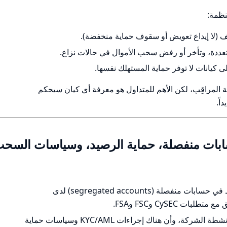
نظمة:
عف (لا إيداع تعويض أو سقوف حماية منخفضة).
تعددة، وتأخر أو رفض سحب الأموال في حالات نزاع.
 كيانات لا توفر حماية المستهلك نفسها.
ة المراقِب، لكن الأهم للمتداول هو معرفة أي كيان سيحكم
اً.
حسابات منفصلة، حماية الرصيد، وسياسات السح
تدّعي B2Prime أن أموال العملاء تُحتفظ في حسابات منفصلة (segregated accounts) لدى
 CySEC وFSC وFSA.
تؤكد أيضاً أنها لا تستخدم أموال العملاء لأنشطة الشركة، وأن هناك إجراءات KYC/AML وسياسات حماية