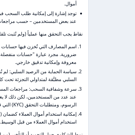
أموال.
توجد إشارة إلى إمكانية طلب السحب في
عند بعض المستخدمين – حسب مراجعات 
نقاط يجب التحقق منها عملياً (ولم تُثبت تلقائ
ضرورية. مجرد عبارة "حسابات منفصلة" ل
معروفة وإمكانية تدقيق خارجي.
سياسة الحماية من الرصيد السلبي: لم تُ
السلبي مطبَّقة لمتداولي التجزئة تحت 
سرعة وشفافية السحب: مراجعات المست
عند عدد من المستخدمين، لكن ذلك لا ي
الرسوم، ومتطلبات التحقق (KYC) التي قد تؤخر السحب.
استخدام أموال العملاء من قبل الوسيط.
نمط الشكاوى حول التجميد أو التأخير (من ال