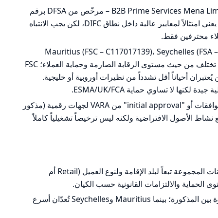
كيان في مركز دبي المالي الدولي: B2B Prime Services Mena Limited – مرخّص من DFSA برقم
F009446 (مذكور). وجود ترخيص DFSA يعني امتثالاً لمعايير عالية داخل نطاق DIFC، لكن يجب الانتباه
Mauritius (FSC – C117017139)، Seychelles (FSA – SD192)، South
Africa (FSCA – 54191). هذه التراخيص تختلف من حيث مستوى الرقابة الصارمة وحماية العملاء؛ FSC
 لكن يُعتبران أحياناً أقل تشدداً من نظيرات أوروبية أو خليجية.
إشارات أخرى: حصول المجموعة على موافقات أو "initial approval" من VARA لجهات رقمية (مذكور
شاط الأصول الافتراضية ولكنه ليس ترخيصاً تشغيلياً كاملاً
قد يتم فتح حسابك تحت أي كيان من كيانات المجموعة تبعاً لبلد الإقامة ولنوع العميل (Retail أم
كيانات مثل CySEC وDFSA تُعدُّ الأكثر قوة بين المذكورة؛ بينما Mauritius وSeychelles تُعدّان أسرع