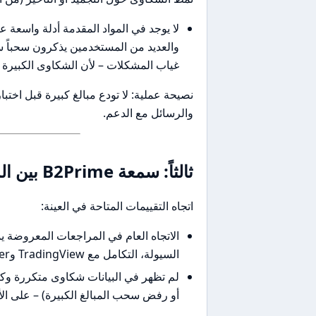
لا يوجد في المواد المقدمة أدلة واسعة
والعديد من المستخدمين يذكرون سحباً سر
غياب المشكلات – لأن الشكاوى الكبيرة
نصيحة عملية: لا تودع مبالغ كبيرة قبل اخ
والرسائل مع الدعم.
ثالثاً: سمعة B2Prime بين المتداولين العرب وعالمياً
اتجاه التقييمات المتاحة في العينة:
الاتجاه العام في المراجعات المعروضة ي
السيولة، التكامل مع TradingView وcTrader، وخدمة عملاء فعالة.
لم تظهر في البيانات شكاوى متكررة وكب
أو رفض سحب المبالغ الكبيرة) – على الأق