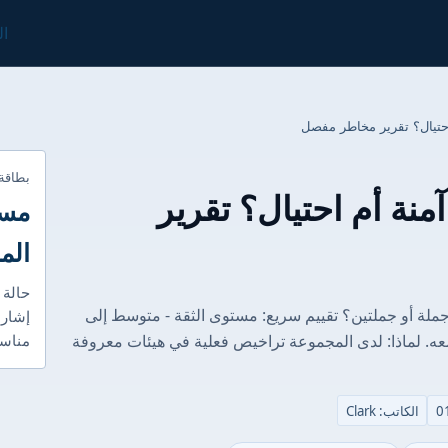
ال
بطاقة
ل شركة B2Prime آمنة أم احتيال؟ تقرير
مست
الم
حالة 
يذي: كيف نقيم أمان B2Prime في جملة أو جملتين؟ تقييم سريع: مستوى الثقة - متوسط إلى
إشارا
عه. لماذا: لدى المجموعة تراخيص فعلية في هيئات معروفة
مناسب
الكاتب: Clark