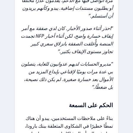
مرة أتواصل فيها مع الدعم، يقدمون عذرًا مختلفًا
أو يطلبون مستندات إضافية. يبدو وكأنهم يريدون
أن أستسلم.”
“احذر أثناء صدور الأخبار. كان لدي صفقة مع أمر
إيقاف خسارة واضح، لكن أثناء أخبار NFP تجمدت
المنصة وأُغلقت الصفقة بانزلاق سعري كبير
تجاوز مستوى الإيقاف بكثير.”
“مديرو الحسابات لديهم عدوانيون للغاية، يتصلون
بي عدة مرات يوميًا لإقناعي بإيداع المزيد من
الأموال بعد خسارة صغيرة. لم يكن ذلك نصيحة،
بل ضغطًا.”
الحكم على السمعة
بناءً على ملاحظات المستخدمين، يبدو أن هناك
نمطًا خطيرًا في الشكاوى المتعلقة ببنك بارودا،