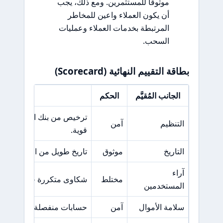
موثوقًا للمستثمرين. ومع ذلك، يجب
أن يكون العملاء واعين للمخاطر
المرتبطة بخدمات العملاء وعمليات
السحب.
بطاقة التقييم النهائية (Scorecard)
الجانب المُقيَّم
الحكم
السبب ا
ترخيص من بنك الاحتياطي ال
التنظيم
آمن
قوية.
التاريخ
موثوق
تاريخ طويل من العمليات الم
آراء
مختلط
شكاوى متكررة حول خدمة ا
المستخدمين
سلامة الأموال
آمن
حسابات منفصلة وإجراءات أم