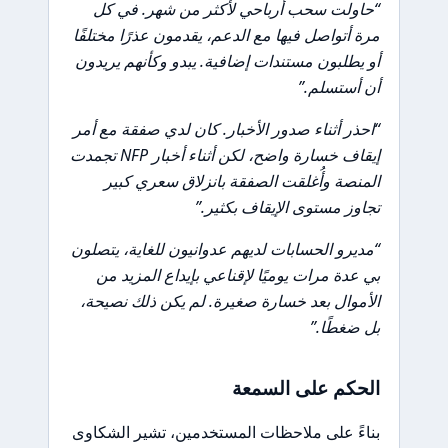
“حاولت سحب أرباحي لأكثر من شهر. في كل
مرة أتواصل فيها مع الدعم، يقدمون عذرًا مختلفًا
أو يطلبون مستندات إضافية. يبدو وكأنهم يريدون
أن أستسلم.”
“احذر أثناء صدور الأخبار. كان لدي صفقة مع أمر
إيقاف خسارة واضح، لكن أثناء أخبار NFP تجمدت
المنصة وأُغلقت الصفقة بانزلاق سعري كبير
تجاوز مستوى الإيقاف بكثير.”
“مديرو الحسابات لديهم عدوانيون للغاية، يتصلون
بي عدة مرات يوميًا لإقناعي بإيداع المزيد من
الأموال بعد خسارة صغيرة. لم يكن ذلك نصيحة،
بل ضغطًا.”
الحكم على السمعة
بناءً على ملاحظات المستخدمين، تشير الشكاوى