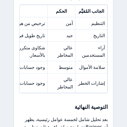
الجانب المُقيَّم
الحكم
السبب 
التنظيم
آمن
ترخيص من هيئات قوية مثل FCA وMAS و
التاريخ
جيد
تاريخ طويل في السوق مع 
آراء
عالي
شكاوى متكررة حول مشك
المستخدمين
المخاطر
بالأسعار.
سلامة الأموال
متوسط
وجود حسابات منفصلة، و
عالي
إشارات الخطر
وجود حسابات مزيفة ومم
المخاطر
التوصية النهائية
بعد تحليل شامل لخمسة عوامل رئيسية، يظهر
أن Barings تعمل تحت إشراف هيئات تنظيمية