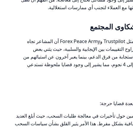
 مع العملاء لتجنب أي ممارسات استغلالية.
تظهر مراجعات المستخدمين على منصات مثل Trustpilot وForex Peace Army أن المشاعر تجاه
بشكل عام، تتراوح التقييمات بين الإيجابية والسلبية، حيث يثني بعض
تجابة من فرق الدعم، بينما يعبر آخرون عن استيائهم من
تجاربهم السلبية. التقييم العام يتراوح بين 2 إلى 4 نجوم، مما يشير إلى وجود قضايا ملحوظة تستدعي
بعدة قضايا حرجة:
ين حول تأخيرات في معالجة طلبات السحب، حيث أبلغ العديد
ية بشكل مفرط. هذا الأمر يثير القلق بشأن سياسات السحب