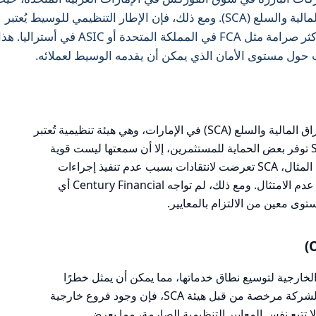
تدعي أنها مرخصة من قبل هيئة الأوراق المالية والسلع (SCA). ومع ذلك، فإن الإطار التنظيمي للوسيط يُعتبر
ضعيفًا نسبيًا مقارنةً بالهيئات التنظيمية الأكثر صرامة مثل FCA في المملكة المتحدة أو ASIC في أستراليا. ه
لات حول مستوى الأمان الذي يمكن أن يقدمه الوسيط لعملائه.
تخضع Century Financial لرقابة هيئة الأوراق المالية والسلع (SCA) في الإمارات، وهي هيئة تنظيمية تُعتبر
من الفئة المتوسطة. على الرغم من أن SCA توفر بعض الحماية للمستثمرين، إلا أن سمعتها ليست قوية
مثل تلك الخاصة بالهيئات العليا. فعلى سبيل المثال، SCA تعرضت لانتقادات بسبب عدم تنفيذ إجراءات
صارمة على الوسطاء، مما يزيد من مخاطر عدم الامتثال. ومع ذلك، لم تواجه Century Financial أي
وى معين من الالتزام بالمعايير.
Centur بعض الفروع الخارجية لتوسيع نطاق خدماتها، مما يمكن أن يمثل خطرًا
محتملاً على المستثمرين. فحتى وإن كانت الشركة مرخصة من قبل هيئة SCA، فإن وجود فروع خارجية
ا تتبع نفس المعايير التنظيمية الصارمة، مما يعرض