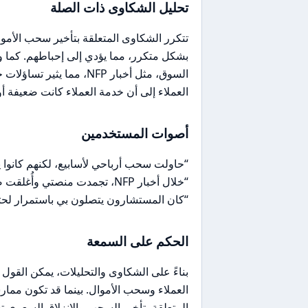
تحليل الشكاوى ذات الصلة
تتكرر الشكاوى المتعلقة بتأخير سحب الأم
بشكل متكرر، مما يؤدي إلى إحباطهم. كما
السوق، مثل أخبار NFP، مم
العملاء إلى أن خدمة العملاء كانت ضعيفة أو
أصوات المستخدمين
“حاولت سحب أرباحي لأسابيع، لكنهم كانوا
“خلال أخبار NFP، تجمدت منصتي وأُغلقت صفقاتي بانزلاق سعري كبير.”
“كان المستشارون يتصلون بي باستمرار لحثي 
الحكم على السمعة
العملاء وسحب الأموال. بينما قد تكون ممار
المتعلقة بتأخير السحب والانزلاق السعري 