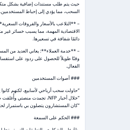
حيث يتم طلب مستندات إضافية بشكل متكرر
السحب، مما يؤدي إلى إحباط المستخدمين.
– **التلاعب بالأسعار والفروقات السعرية**:
الاقتصادية المهمة، مما يسبب خسائر غير متو
دائمًا شفافة في تسعيرها.
– **خدمة العملاء**: يعاني العديد من ال
وقتًا طويلاً للحصول على ردود على استفسار
الفعال.
### أصوات المستخدمين
“حاولت سحب أرباحي لأسابيع، لكنهم كانوا
“خلال أخبار NFP، تجمدت منصتي وأُغلقت صفقاتي بانزلاق سعري كبير.”
“كان المستشارون يتصلون بي باستمرار لحثي 
### الحكم على السمعة
بناءً على الشكاوى والتعليقات التي تم تحلي