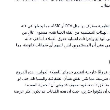
تيال.
لا تمتلك Coinpayu أي تراخيص من هيئات تنظيمية معترف بها مثل FCA أو ASIC، مما يجعلها في فئة
لهيئات التنظيمية من الفئة العليا تقدم مستوى عالٍ من
ى الودائع وإجراءات لحماية حقوق العملاء. أما في حالة
 رسمي يعني أن المستثمرين ليس لديهم أي ضمانات قانونية، مما
 قد يتضمن فروعًا خارجية لتقديم خدماتها للعملاء الدوليين. هذه الفروع
ت ضريبية، مما يثير القلق بشأن الشفافية والمساءلة. حتى لو
مناطق ذات تنظيم ضعيف قد يعني أن الحماية المقدمة
أن يكونوا حذرين، حيث أن هذه الكيانات قد تكون أكثر عرضة