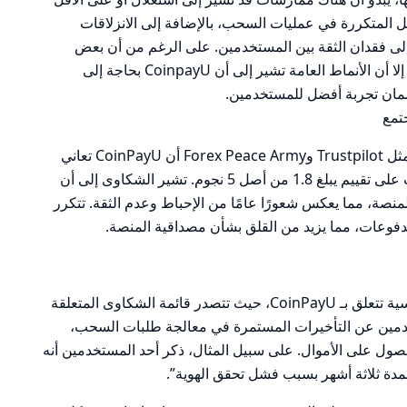
افية في CoinpayU. المشاكل المتكررة في عمليات السحب، بالإضافة إلى الانزلاقات
إلى فقدان الثقة بين المستخدمين. على الرغم من أن بعض
المستخدمين قد تكون لديهم تجارب إيجابية، إلا أن الأنماط العامة تشير إلى أن CoinpayU بحاجة إلى
ضمان تجربة أفضل للمستخدمين.
تظهر مراجعات المستخدمين على منصات مثل Trustpilot وForex Peace Army أن CoinPayU تعاني
من تقييمات سلبية بشكل عام، حيث حصلت على تقييم يبلغ 1.8 من أصل 5 نجوم. تشير الشكاوى إلى أن
نصة، مما يعكس شعورًا عامًا من الإحباط وعدم الثقة. تتكرر
وعات، مما يزيد من القلق بشأن مصداقية المنصة.
تشير معظم الشكاوى إلى عدة مشاكل رئيسية تتعلق بـ CoinPayU، حيث تتصدر قائمة الشكاوى المتعلقة
مين عن التأخيرات المستمرة في معالجة طلبات السحب،
صول على الأموال. على سبيل المثال، ذكر أحد المستخدمين أنه