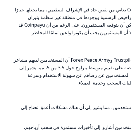
في الختام، تظهر الأدلة بوضوح أن Coinpayu تعاني من نقص حاد في الإشراف التنظيمي، مما يجعلها خيارًا
لتراخيص الرسمية ووجودها في منطقة غير منظمة يثيران
تساؤلات جدية حول مستوى الأمان الذي يمكن أن يتوقعه المستثمرون. على الرغم من أن Coinpayu قد
ا أن المستثمرين يجب أن يكونوا واعين تمامًا للمخاطر
تظهر التقييمات العامة على منصات مثل Trustpilot وForex Peace Army أن المستخدمين لديهم مشاعر
مختلطة تجاه CoinpayU. حيث حصلت المنصة على تقييم متوسط يتراوح حول 3.5 من 5، مما يشير إلى
بعض المستخدمين عن رضاهم عن سهولة الاستخدام وسرعة
ات السحب وخدمة العملاء.
تخدمين، مما يشير إلى أن هناك مشكلات أعمق تحتاج إلى
تخدمين أشاروا إلى تأخيرات مستمرة في سحب أرباحهم،