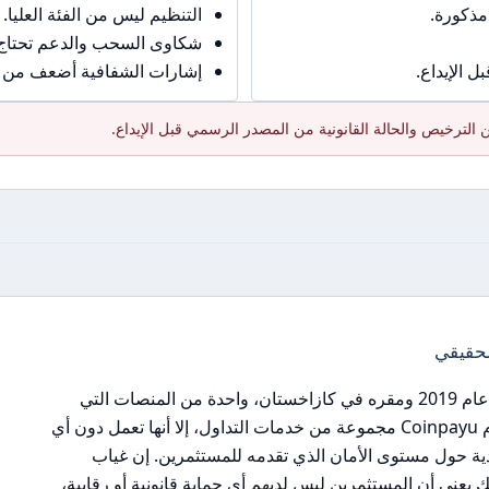
مذكورة.
التنظيم ليس من الفئة العليا.
شكاوى السحب والدعم تحتاج حذ
 الإيداع.
إشارات الشفافية أضعف من ال
الترخيص والحالة القانونية من المصدر الرسمي قبل الإيداع.
لحقيقي
تعتبر Coinpayu، الوسيط الذي تأسس في عام 2019 ومقره في كازاخستان، واحدة من المنصات التي
تثير القلق في المشهد التنظيمي. فبينما تقدم Coinpayu مجموعة من خدمات التداول، إلا أنها تعمل دون أي
ية حول مستوى الأمان الذي تقدمه للمستثمرين. إن غياب
 يعني أن المستثمرين ليس لديهم أي حماية قانونية أو رقابية،