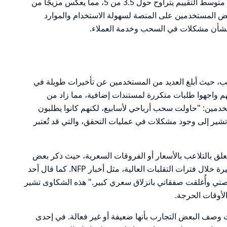
Army، إلى شعور مختلط بين المستخدمين. متوسط التقييم يتراوح حول 3.5 من 5، مما يعكس مزيجًا من
 بعض المستخدمين على المنصة لسهولة الاستخدام والموارد
 بشأن مشكلات في السحب وخدمة العملاء.
، حيث أبلغ العديد من المستخدمين عن تأخيرات طويلة في
م واجهوا طلبات متكررة لمستندات إضافية، مما زاد من
خدمين: "حاولت سحب أرباحي لأسابيع، لكنهم كانوا يطلبون
شير إلى وجود مشكلات في عمليات التحقق، والتي قد تُعتبر
تعلق بالتلاعب بالأسعار أو الفروقات السعرية، حيث ذكر بعض
المتداولين أنهم تعرضوا لانزلاقات سعرية كبيرة خلال فترات التقلبات العالية، مثل أخبار NFP. كما قال أحد
ال أخبار NFP، تجمدت منصتي وأُغلقت صفقاتي بانزلاق سعري كبير." هذه الشكاوى تشير
لأوقات الحرجة.
 وصف البعض التجارب بأنها ضعيفة أو غير فعالة. في إحدى