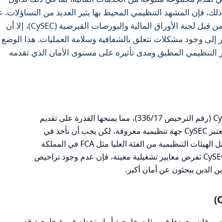
ك، فإن المشهد التنظيمي المحيط بها يثير العديد من التساؤلات. 
الرغم من أن Conotoxia تخضع للتنظيم من قبل لجنة الأوراق المالية والبورصات القبرصية (CySEC)، إلا أن
إلى وجود مشكلات تتعلق بالشفافية وسلامة العمليات. هذا الوضع
 التنظيمي المطبق ومدى تأثيره على مستوى الأمان الذي تقدمه
تعمل Conotoxia بموجب ترخيص من CySEC (رقم الترخيص 336/17)، مما يمنحها القدرة على تقديم
خدماتها عبر المنطقة الاقتصادية الأوروبية. تعتبر CySEC جهة تنظيمية معروفة، لكن يجب أن نأخذ في
الاعتبار أن تراخيصها لا تتمتع بسمعة قوية مثل الهيئات التنظيمية من الفئة العليا مثل FCA في المملكة
المتحدة أو ASIC في أستراليا. في حين أن CySEC تفرض معايير تشغيلية معينة، فإن عدم وجود تراخيص
ن الذين يبحثون عن أمان أكبر.
نظيم في قبرص، فإن وجودها في بيئات خارجية أو استخدام فروع خارجية قد