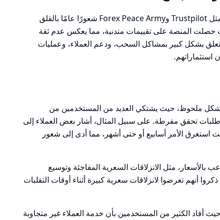
تظهر مراجعات المستخدمين على منصات مثل Trustpilot وForex Peace Army شعورًا عامًا بالقلق
ضا تجاه خدمات Conotoxia. حيث حصلت المنصة على تقييمات متدنية، مما يعكس عدم ثقة
 تتعلق بشكل كبير بمشاكل السحب، ودعم العملاء، وعمليات
 استثماراتهم.
بشكل ملحوظ، حيث يشتكي العديد من المستخدمين من
لبات تحقق مفرطة. على سبيل المثال، أشار بعض العملاء إلى
 استغرق الأمر أسابيع أو حتى أشهر، مما أدى إلى شعور
عب بالأسعار، مثل الانزلاقات السعرية المفاجئة وتوسيع
روا أنهم تعرضوا لانزلاقات سعرية كبيرة أثناء أوقات التقلبات
يث أفاد الكثير من المستخدمين بأن خدمة العملاء غير متجاوبة