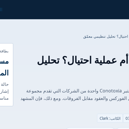
ال
بطاقة
Conot آمن أم عملية احتيال؟ تحليل
مست
الم
حالة 
الغوص العميق في التنظيم: الاختبار الحقيقي تعتبر Conotoxia واحدة من الشركات التي تقدم مجموعة
إشارا
ل الفوركس والعقود مقابل الفروقات. ومع ذلك، فإن المشهد
مناسب
الكاتب: Clark