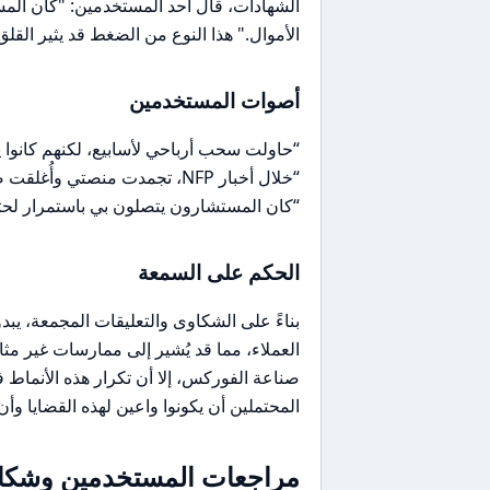
الشهادات، قال أحد المستخدمين: "كان المس
الأموال." هذا النوع من الضغط قد يثير الق
أصوات المستخدمين
“حاولت سحب أرباحي لأسابيع، لكنهم كانوا
“خلال أخبار NFP، تجمدت منصتي وأُغلقت صفقاتي بانزلاق سعري كبير.”
“كان المستشارون يتصلون بي باستمرار لحثي 
الحكم على السمعة
العملاء، مما قد يُشير إلى ممارسات غير م
صناعة الفوركس، إلا أن تكرار هذه الأنماط 
المحتملين أن يكونوا واعين لهذه القضايا وأن
مراجعات المستخدمين وشكاو