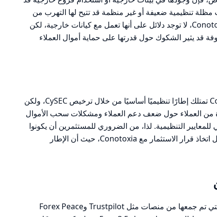
مظلة تنظيمية ضعيفة أو غير منظمة قد تتيح لها التهرب من
الالتزامات المالية أو القانونية. في حالة Conotoxia، لا توجد دلائل على أنها تعمل مع كيانات خارجية، لكن
 قد يثير الشكوك حول قدرتها على حماية أموال العملاء
بناءً على التحليل، يمكن القول إن Conotoxia تمتلك إطارًا تنظيميًا أساسيًا من خلال ترخيص CySEC، ولكن
دة من العملاء حول ضعف دعم العملاء ومشكلات سحب الأموال
لمعايير التنظيمية. لذا، من الضروري للمستثمرين أن يكونوا
حذرين وأن يقوموا بإجراء أبحاث مستقلة قبل اتخاذ قرار الاستثمار مع Conotoxia، حيث أن الإطار
تشير التقييمات العامة حول Conotoxia، التي تم جمعها من منصات مثل Trustpilot وForex Peace