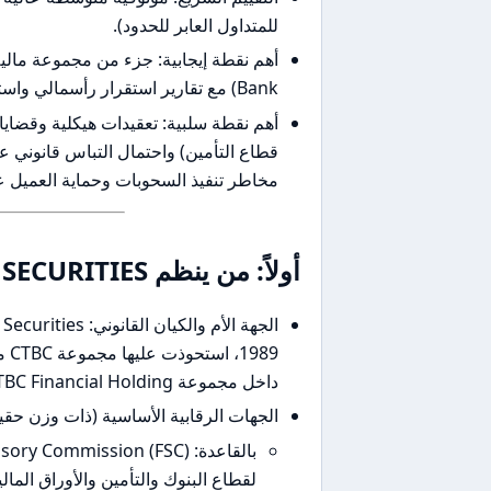
للمتداول العابر للحدود).
Bank) مع تقارير استقرار رأسمالي واستراتيجية امتثال موثقة.
أهم نقطة سلبية: تعقيدات هيكلية وقضا
قطاع التأمين) واحتمال التباس قانوني عن
مخاطر تنفيذ السحوبات وحماية العميل عب
أولاً: من ينظم CTBC SECURITIES فعلياً؟ (التراخيص والقوة القانونية)
داخل مجموعة CTBC Financial Holding (وهي كيان مالي كبير مسجّل في تايوان).
الجهات الرقابية الأساسية (ذات وزن حقي
لقطاع البنوك والتأمين والأوراق الم