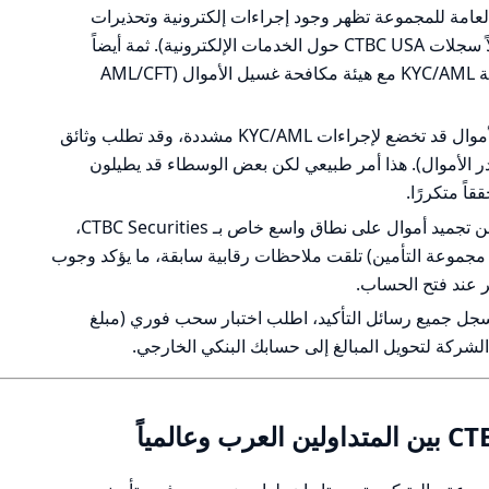
عامة للمجموعة تظهر وجود إجراءات إلكترونية وتحذيرات
و"بنود موافقة إلكترونية" للتعاملات (مثلاً سجلات CTBC USA حول الخدمات الإلكترونية). ثمة أيضاً
تقارير عن إجراءات وتقنيات أمنية وأنظمة KYC/AML مع هيئة مكافحة غسيل الأموال (AML/CFT
التجربة العملية المتوقعة: سحوبات الأموال قد تخضع لإجراءات KYC/AML مشددة، وقد تطلب وثائق
إثبات مصدر الأموال). هذا أمر طبيعي لكن بعض الوسطاء قد يطيلون
ً متكررًا.
لا توجد في البيانات شكاوى منهجية عن تجميد أموال على نطاق واسع خاص بـ CTBC Securities،
موعة التأمين) تلقت ملاحظات رقابية سابقة، ما يؤكد وجوب
ر عند فتح الحساب.
جل جميع رسائل التأكيد، اطلب اختبار سحب فوري (مبلغ
شركة لتحويل المبالغ إلى حسابك البنكي الخارجي.