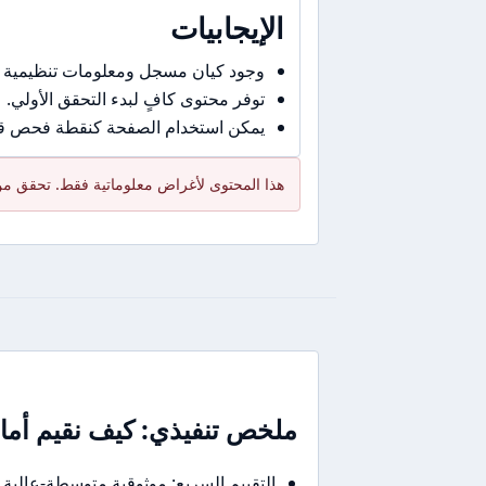
الإيجابيات
وجود كيان مسجل ومعلومات تنظيمية 
توفر محتوى كافٍ لبدء التحقق الأولي.
يمكن استخدام الصفحة كنقطة فحص قبل
هذا المحتوى لأغراض معلوماتية فقط. تحقق من 
ملخص تنفيذي: كيف نقيم أمان CTBC SECURITIES في جملة أو جمل
التقييم السريع: موثوقية متوسطة-عالية (