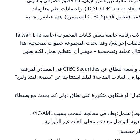
مة والمجموعة: CTBC هي مجموعة مالية كبيرة من تايوان، لها حضور مصرفي وتأميني
واستثماري دولي. لديها جوائز إستدامة (DJSI، CDP Leadership A-)، واعتمادات نظم معلومات
وإمكانيات تكنولوجيا مالية مع منتجات رقمية (تطبيق CTBC Spark للسمسرة). هذه عناصر إيجابية
تقارير الرقابة والانضباط: يوجد سجل لحالات رقابية خاصة ببعض كيانات المجموعة (خاصة Taiwan Life
لفات إجرائية)، وقد اتخذت المجموعة خطوات تصحيحية. هذا
تثال عملية وتصحيحية – مؤشر أن التنظيم يعمل، لكنه يظهر
ماذا عن تقييم المتداولين؟ لا تتوفر بيانات واسعة النطاق عن CTBC Securities في المصادر المرفقة
ات Trustpilot مخصصة لها في البيانات المتاحة)؛ لذلك استنتاجنا عن "سمعة المتداولين"
حتيال" أو شكاوى متكررة على نطاق دولي كما يحدث مع وسطاء
أنماط الشكاوى المتوقعة (من أي وسيط) تشمل: بطء في معالجة السحب بسبب KYC/AML،
بة التواصل مع دعم محلي للغات غير التايوانية.
ر حقيقية: