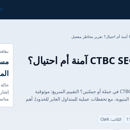
ال
بطاقة
هل شركة CTBC SECURITIES آمنة أم احتيال؟
مست
الم
حالة 
ملخص تنفيذي: كيف نقيم أمان CTBC SECURITIES في جملة أو جملتين؟ التقييم السريع: موثوقية
إشارا
لبنيوية، مع تحفظات عملية للمتداول العابر للحدود). أهم
مناسب
الكاتب: Clark