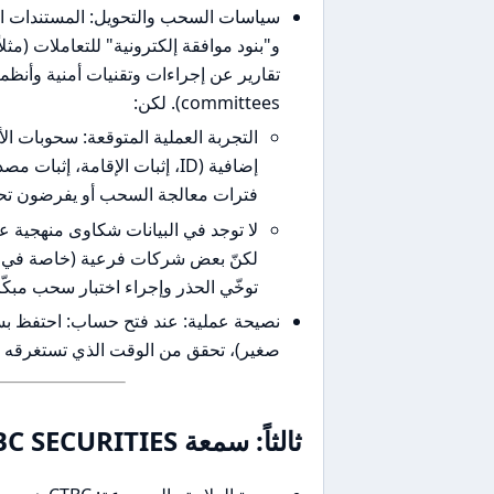
سياسات السحب والتحويل: المستندات ال
committees). لكن:
إضافية (ID، إثبات الإقامة، 
فترات معالجة السحب أو يفرضون تحققا
لكنّ بعض شركات فرعية (خاصة في مج
توخّي الحذر وإجراء اختبار سحب مبكّ
نصيحة عملية: عند فتح حساب: احتفظ بس
صغير)، تحقق من الوقت الذي تستغرقه ال
ثالثاً: سمعة CTBC SECURITIES بين المتداولين العرب وعالمياً