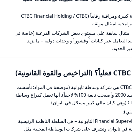
أهم نقطة إيجابية: جزء من مجموعة مالية كبيرة ومراقبة رقابياً (CTBC Financial Holding / CTBC
يا امتثال سابقة على مستوى بعض الشركات الفرعية (خاصة في
د التعامل عبر كيانات أُوفشور أو وحدات دولية – ما يزيد
ر الحدود.
الجهة الأم والكيان القانوني: CTBC Securities هي شركة وساطة تايوانية (موضحة في المواد: تأسست
1989، استحوذت عليها مجموعة CTBC منذ 2000 وأصبحت تابعة 100% لاحقاً). أنها تعمل كذراع وساطة
قي):
بالقاعدة: Financial Supervisory Commission (FSC) التايوانية – هي السلطة الناظمة الرئيسية
الية في تايوان، وتشرف على شركات الوساطة المحلية مثل