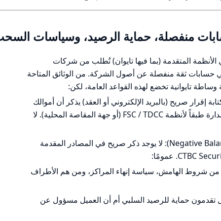
حسابات منفصلة، حماية الرصيد، وسياسات السح
ال العملاء (Segregation): في الأنظمة المتقدمة (بما فيها تايوان) تُطلب من شركات
 حسابات ثقة منفصلة عن أصول الشركة. من الوثائق المتاحة
ة إقرار صريح (بالبريد الإلكتروني أو العقد) يذكر أن أموالك
توضع في حسابات عملاء مفصولة ومدارة طبقاً لأنظمة FSC / TDCC (أو جهة المقاصة المحلية). لا
حماية الرصيد السلبي (Negative Balance Protection): لا يوجد ذكر صريح في المصادر المقدمة
تداول بدين (margin) تحقق من شروط الهامش، سياسة إنهاء المراكز، ومن هم الأطراف
هل تقدمون حماية للرصيد السلبي أم أن العميل مسؤول عن