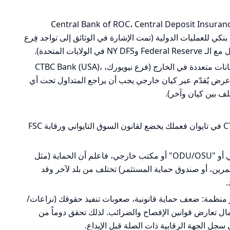
ت إشراف مرتبطة بالمجموعة: Central Bank of ROC، Central Deposit Insurance
اً إشراف بنكي للعمليات الدولية (تمت الإشارة في الوثائق إلى تواجد فِرع
لايات المتحدة).
كيانات دولية/أوفشور: لدى المجموعة كيانات متعددة في الخارج (فرع نيويورك، CTBC Bank (USA)،
خ). أي خدمة أو عرض يُقدّم عبر كيان خارجي يجب أن يراجع المتداول تحت أي
تلف بين كيان وآخر).
إن فتحت حساباً في CTBC Securities في تايوان فعملك يخضع لقانون السوق التايواني ورقابة FSC
إن عُرض عليك حساب عبر كيان دولي أو "ODU/OSU" أو مكتب خارجي، فاعلم أن الحماية (مثل
ثمرين، أو صندوق حماية المستثمر) تختلف من بلد لآخر وقد
.
 منظمة: ضعف حماية قانونية، صعوبات تنفيذ حقوقك (نزاعات/
ل تعارض قوانين الإفصاح والضرائب. لذلك تحقق دوماً من
جل الجهة الرقابية ذات الصلة قبل الإيداع.