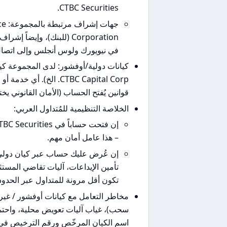
CTBC Securities.
جها
Corporation (للبنك)، وإيض
في نيويورك ولوس أنجلس وإلى اتصال مع الـ Federal Reserve وNY DFS في الو
CTBC Capital Corp. ال
قوانين يُفتح الحساب (الأمان القانوني يخ
الخلاصة التنظيمية للمُتداول العربي:
– هذا عامل أمان مهم.
تأمين الإيداعات، آليات تقاضي المست
تكون أقل مرونة للمتداول عبر الحدود
مخاطر التعامل مع كيانات أوفشور / غير
سحب)، غياب آليات تعويض محلية، واحتما
اسم الكيان المرخّص ورقم الترخيص في س