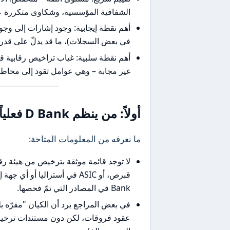
الشفافية المؤسسية، وشكاوى متكررة 
في بعض السجلات)، ما قد يدلّ على قدرة 
أهم نقطة سلبية: غياب تراخيص رقابية 
غير مجابة – وهي عوامل تقود إلى مخاطر 
أولاً: من ينظم D Bank فعلياً؟ (التراخيص والقوة القانونية)
ما نعرفه من المعلومات المتاحة:
Bank في المصادر التي تمّ فحصها.
في بعض المراجع يرد أن الكيان "مقرّه 
عقود فروقات، لكن دون مستندات ترخيص ق