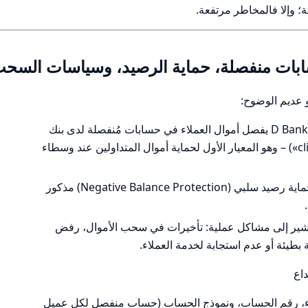
؛ وإلا فالمخاطر مرتفعة.
حسابات منفصلة، حماية الرصيد، وسياسات السح
 عديم الوضوح:
لا توجد بيانات موثقة متاحة علناً تؤكد أن D Bank يفصل أموال العملاء في حسابات مُنفصلة لدى بنك
مرموق («client segregated accounts») – وهو المعيار الأول لحماية أموال المتداولين عند وسطاء
لا توجد دلائل واضحة على وجود برنامج حماية رصيد سلبي (Negative Balance Protection) مذكور
ر إلى مشاكل عملية: تأخيرات في سحب الأموال، رفض
يئة أو عدم استجابة لخدمة العملاء.
اع
ملاء، رقم الحساب، ونموذج الحساب (حساب منفصل لكل عميل