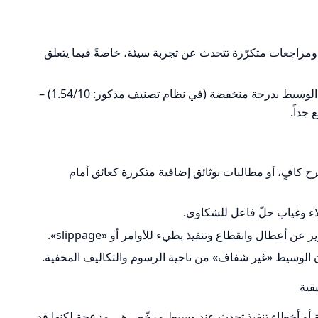
ومراجعات متكرّرة تتحدث عن تجربة سيئة، خاصةً فيما يتعلق
عدد من مصادر المراجعات صنّفت أمان الوسيط بدرجة منخفضة (في نظام تصنيف مذكور: 1.54/10) –
جداً.
كافٍ، أو مطالبات بوثائق إضافية متكررة كعائق أمام
اء وغياب حلّ فاعل للشكاوى.
 أعطال وانقطاع وتنفيذ بطيء للأوامر أو «slippage».
الوسيط «غير شفاف» من ناحية الرسوم والتكاليف المخفية.
قية
أو أخطاء تنفيذ تحدث عند وسيط مرخّص هي مزعجة لكنها قد