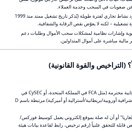
عن صعوبات في السحب وخدمة العملاء.
أهم نقطة إيجابية: وجود إشارات إلى وجود نشاط تجاري لفترة طويلة (يُذكر تاريخ تشغيل ممتد منذ 1999
تشغيلية – لكنه لا يعوّض نقص الرقابة والشفافية.
قوية وإشارات نظامية لمشكلات سحب الأموال وطلبات دعم
مالية مباشرة على أموال المتداولين.
لا توجد قائمة موثقة بترخيص من هيئة رقابية محترمة (مثل FCA في المملكة المتحدة، أو CySEC في
قبرص، أو ASIC في أستراليا أو أي جهة إشرافية أوروبية/بريطانية/أسترالية أو أميركية) مرتبطة باسم D
بلغاريا" أو أن له صلة بموقع إلكتروني يعمل كوسيط فوركس/
ابلة للتحقق علنياً (رقم ترخيص، رابط لقاعدة بيانات هيئة