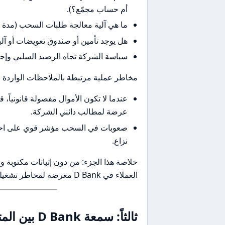
أم حساب مجمّع؟).
ما هي آلية معالجة طلبات السحب (مدة ا
هل يوجد تأمين أو صندوق تعويضات أو آل
سياسة الشركة تجاه الرصيد السلبي وإجر
مخاطر عملية مرتبطة بالملاحظات الواردة
عندما لا تكون الأموال مفصولة قانونياً، 
عرضة لمطالب دائني الشركة.
صعوبات في السحب مؤشر قوي على احتما
نزاع.
خلاصة هذا الجزء: من دون إثباتات مكتوبة
العملاء في D Bank معرضة لمخاطر تشغيلية وقانونية.
ثالثاً: سمعة D Bank بين المتداولين العرب وعالمياً