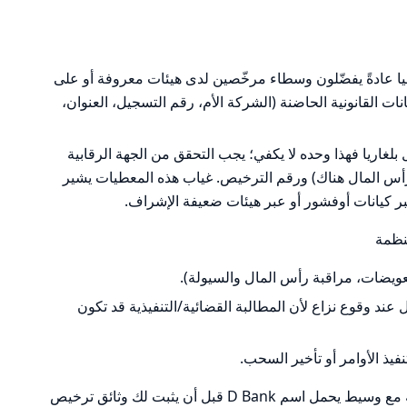
يا عادةً يفضّلون وسطاء مرخّصين لدى هيئات معروفة أو على
ت القانونية الحاضنة (الشركة الأم، رقم التسجيل، العنوان،
ل بلغاريا فهذا وحده لا يكفي؛ يجب التحقق من الجهة الرقابية
 رأس المال هناك) ورقم الترخيص. غياب هذه المعطيات يشير
بر كيانات أوفشور أو عبر هيئات ضعيفة الإشراف.
نظمة
عويضات، مراقبة رأس المال والسيولة).
 عند وقوع نزاع لأن المطالبة القضائية/التنفيذية قد تكون
يذ الأوامر أو تأخير السحب.
خلاصة هذا الجزء: لا تبدأ علاقة مالية حقيقية مع وسيط يحمل اسم D Bank قبل أن يثبت لك وثائق ترخيص