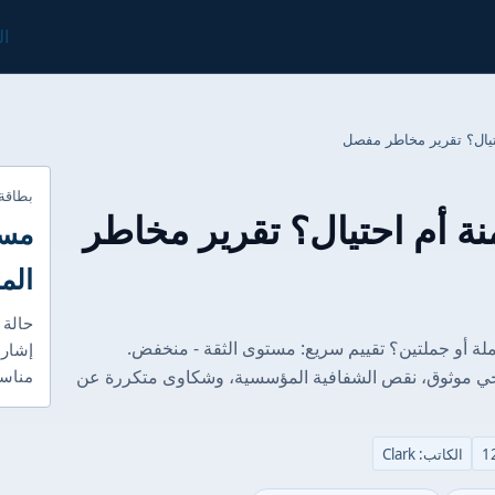
ال
بطاقة
ركة D Bank آمنة أم احتيال؟ تقرير مخاطر
مست
الم
حالة 
ي: كيف نقيم أمان D Bank في جملة أو جملتين؟ تقييم سريع: مستوى الثقة - منخفض.
إشارا
جي موثوق، نقص الشفافية المؤسسية، وشكاوى متكررة عن
مناسب
الكاتب: Clark