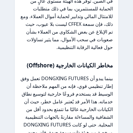
في الصين. توفر هذه الهيئة مستوى عالٍ من
الحماية للمستثمرين، بما في ذلك متطلبات
للامتثال المالي وتدابير لحماية أموال العملاء. ومع
ذلك، فإن سمعة CFFEX ليست بلا عيوب، حيث
تم الإبلاغ عن بعض الشكاوى من العملاء بشأن
صعوبات في سحب الأموال، مما يثير تساؤلات
حول فعالية الرقابة التنظيمية.
مخاطر الكيانات الخارجية (Offshore)
بينما يبدو أن DONGXING FUTURES تعمل وفق
إطار تنظيمي قوي، فإنه من المهم ملاحظة أن
الوسيط قد يستخدم فروعًا خارجية لتوسيع نطاق
خدماته. هذا الأمر قد يُعتبر عامل خطر، حيث أن
الكيانات الخارجية غالبًا ما تتمتع بحدود أقل من
الشفافية والمساءلة مقارنةً بالجهات التنظيمية
المحلية. حتى لو كانت DONGXING FUTURES
مرخصة من هيئة ذات سمعة جيدة، فإن وجود