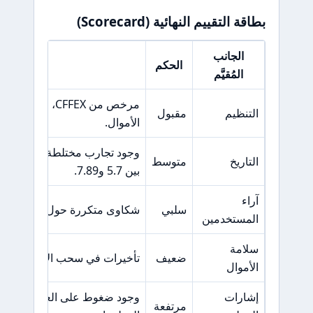
بطاقة التقييم النهائية (Scorecard)
الجانب
الحكم
السبب الر
المُقيَّم
مرخص من CFFEX،
التنظيم
مقبول
الأموال.
وجود تجارب مختلطة من المستخد
التاريخ
متوسط
بين 5.7 و7.89.
آراء
سلبي
شكاوى متكررة حول تأخيرات في
المستخدمين
سلامة
ضعيف
تأخيرات في سحب الأموال وغيا
الأموال
إشارات
وجود ضغوط على العملاء لزيادة
مرتفعة