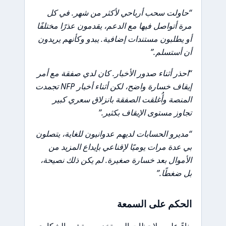
“حاولت سحب أرباحي لأكثر من شهر. في كل
مرة أتواصل فيها مع الدعم، يقدمون عذرًا مختلفًا
أو يطلبون مستندات إضافية. يبدو وكأنهم يريدون
أن أستسلم.”
“احذر أثناء صدور الأخبار. كان لدي صفقة مع أمر
إيقاف خسارة واضح، لكن أثناء أخبار NFP تجمدت
المنصة وأُغلقت الصفقة بانزلاق سعري كبير
تجاوز مستوى الإيقاف بكثير.”
“مديرو الحسابات لديهم عدوانيون للغاية، يتصلون
بي عدة مرات يوميًا لإقناعي بإيداع المزيد من
الأموال بعد خسارة صغيرة. لم يكن ذلك نصيحة،
بل ضغطًا.”
الحكم على السمعة
بناءً على ملاحظات المستخدمين، تشير الشكاوى