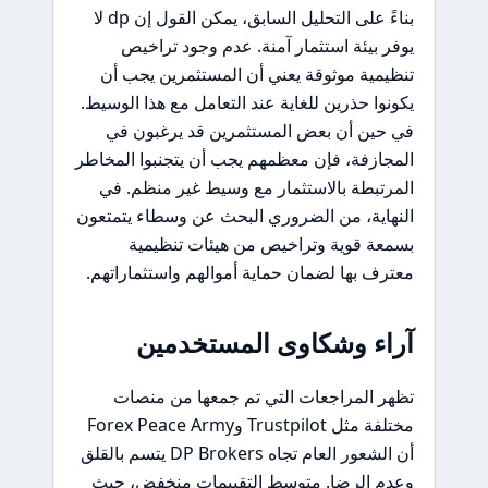
بناءً على التحليل السابق، يمكن القول إن dp لا
يوفر بيئة استثمار آمنة. عدم وجود تراخيص
تنظيمية موثوقة يعني أن المستثمرين يجب أن
يكونوا حذرين للغاية عند التعامل مع هذا الوسيط.
في حين أن بعض المستثمرين قد يرغبون في
المجازفة، فإن معظمهم يجب أن يتجنبوا المخاطر
المرتبطة بالاستثمار مع وسيط غير منظم. في
النهاية، من الضروري البحث عن وسطاء يتمتعون
بسمعة قوية وتراخيص من هيئات تنظيمية
معترف بها لضمان حماية أموالهم واستثماراتهم.
آراء وشكاوى المستخدمين
تظهر المراجعات التي تم جمعها من منصات
مختلفة مثل Trustpilot وForex Peace Army
أن الشعور العام تجاه DP Brokers يتسم بالقلق
وعدم الرضا. متوسط التقييمات منخفض، حيث