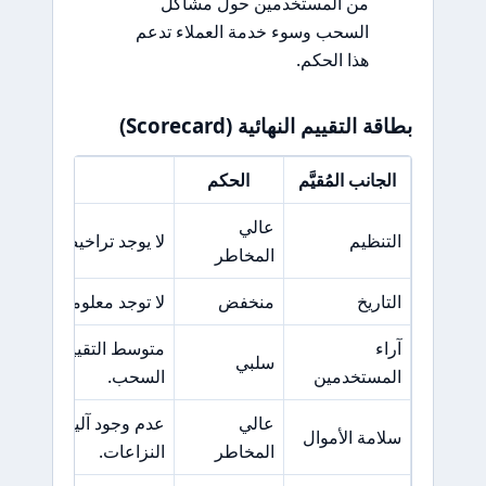
من المستخدمين حول مشاكل
السحب وسوء خدمة العملاء تدعم
هذا الحكم.
بطاقة التقييم النهائية (Scorecard)
الجانب المُقيَّم
الحكم
السبب 
عالي
التنظيم
لا يوجد تراخيص من هيئا
المخاطر
التاريخ
منخفض
لا توجد معلومات موثوق
آراء
متوسط
سلبي
المستخدمين
السحب.
عالي
عدم وجود آليات لحماية 
سلامة الأموال
المخاطر
النزاعات.