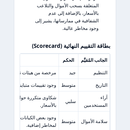
المتعلقة بسحب الأموال والتلاعب
بالأسعار، بالإضافة إلى عدم
الشفافية في ممارساتها، يشير إلى
وجود مخاطر عالية.
بطاقة التقييم النهائية (Scorecard)
الجانب المُقيَّم
الحكم
السبب ال
التنظيم
جيد
مرخصة من هيئات تنظيمية مرموقة مثل
التاريخ
متوسط
وجود تقييمات متباينة من المس
آراء
شكاوى متكررة حول مشكلات 
سلبي
المستخدمين
بالأسعار.
وجود بعض الكيانات الخارجية ا
سلامة الأموال
متوسط
لمخاطر إضافية.