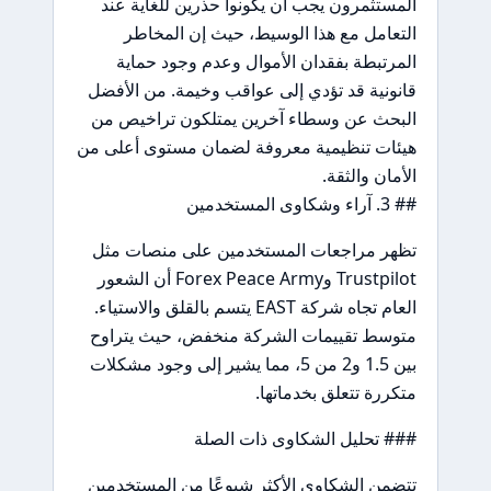
المستثمرون يجب أن يكونوا حذرين للغاية عند
التعامل مع هذا الوسيط، حيث إن المخاطر
المرتبطة بفقدان الأموال وعدم وجود حماية
قانونية قد تؤدي إلى عواقب وخيمة. من الأفضل
البحث عن وسطاء آخرين يمتلكون تراخيص من
هيئات تنظيمية معروفة لضمان مستوى أعلى من
الأمان والثقة.
## 3. آراء وشكاوى المستخدمين
تظهر مراجعات المستخدمين على منصات مثل
Trustpilot وForex Peace Army أن الشعور
العام تجاه شركة EAST يتسم بالقلق والاستياء.
متوسط تقييمات الشركة منخفض، حيث يتراوح
بين 1.5 و2 من 5، مما يشير إلى وجود مشكلات
متكررة تتعلق بخدماتها.
### تحليل الشكاوى ذات الصلة
تتضمن الشكاوى الأكثر شيوعًا من المستخدمين