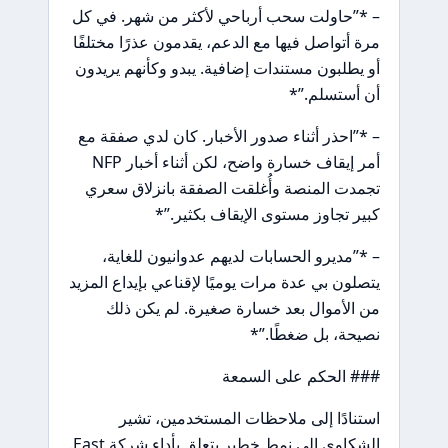
– *”حاولت سحب أرباحي لأكثر من شهر. في كل
مرة أتواصل فيها مع الدعم، يقدمون عذرًا مختلفًا
أو يطلبون مستندات إضافية. يبدو وكأنهم يريدون
أن أستسلم.”*
– *”احذر أثناء صدور الأخبار. كان لدي صفقة مع
أمر إيقاف خسارة واضح، لكن أثناء أخبار NFP
تجمدت المنصة وأُغلقت الصفقة بانزلاق سعري
كبير تجاوز مستوى الإيقاف بكثير.”*
– *”مديرو الحسابات لديهم عدوانيون للغاية،
يتصلون بي عدة مرات يوميًا لإقناعي بإيداع المزيد
من الأموال بعد خسارة صغيرة. لم يكن ذلك
نصيحة، بل ضغطًا.”*
### الحكم على السمعة
استنادًا إلى ملاحظات المستخدمين، تشير
الشكاوى إلى نمط خطير يتعلق بأداء شركة East.