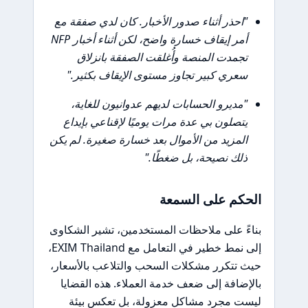
"احذر أثناء صدور الأخبار. كان لدي صفقة مع
أمر إيقاف خسارة واضح، لكن أثناء أخبار NFP
تجمدت المنصة وأُغلقت الصفقة بانزلاق
سعري كبير تجاوز مستوى الإيقاف بكثير."
"مديرو الحسابات لديهم عدوانيون للغاية،
يتصلون بي عدة مرات يوميًا لإقناعي بإيداع
المزيد من الأموال بعد خسارة صغيرة. لم يكن
ذلك نصيحة، بل ضغطًا."
الحكم على السمعة
بناءً على ملاحظات المستخدمين، تشير الشكاوى
إلى نمط خطير في التعامل مع EXIM Thailand،
حيث تتكرر مشكلات السحب والتلاعب بالأسعار،
بالإضافة إلى ضعف خدمة العملاء. هذه القضايا
ليست مجرد مشاكل معزولة، بل تعكس بيئة