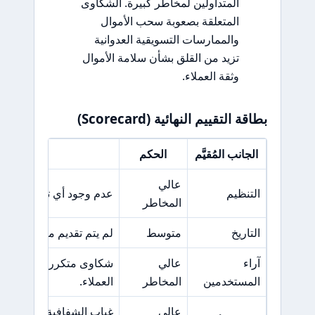
المتداولين لمخاطر كبيرة. الشكاوى
المتعلقة بصعوبة سحب الأموال
والممارسات التسويقية العدوانية
تزيد من القلق بشأن سلامة الأموال
وثقة العملاء.
بطاقة التقييم النهائية (Scorecard)
الجانب المُقيَّم
الحكم
السبب 
عالي
التنظيم
عدم وجود أي تراخيص تنظ
المخاطر
التاريخ
متوسط
لم يتم تقديم معلومات كاف
آراء
عالي
شكاوى متكررة حول صعو
المستخدمين
المخاطر
العملاء.
عالي
غياب الشفافية في عملي