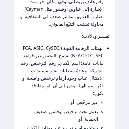
قم هاتف بريطاني، وفي مكان آخر تمت
الإشارة إلى عناوين أوفشور مثل Cayman).
ضارب العناوين مؤشر ضعف في الشفافية أو
حاولة تشتيت التتبّع القانوني.
ر ودلالات:
الهيئات الرقابية القوية (FCA، ASIC، CySEC،
NFA/CFTC، SEC) تسمح بالتحقق عبر قواعد
يانات عامة: اسم الكيان، رقم الترخيص، رقم
لشركة، وعادةً متطلبات نشر مستندات
لامتثال. غياب وجود أرقام ترخيص واضحة أو
كر اسم الهيئة يشير إلى أن الوسيط قد
كون:
غير مرخّص، أو
يعمل تحت ترخيص أوفشور ضعيف
الحماية، أو
يستخدم اسم تجاري غير مطابق للكيان