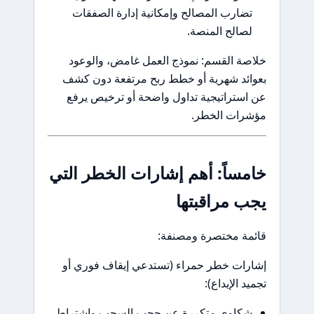
ضارب المصالح وإمكانية إدارة الصفقات
صالح المنصة.
ة القسم: نموذج العمل غامض، والوعود
ائد شهرية أو خطط ربح مرتفعة دون كشف
ستراتيجية تداول واضحة أو ترخيص يرفع
رات الخطر.
ساً: أهم إشارات الخطر التي
 مراقبتها
مة مختصرة ومصنفة:
رات خطر حمراء (تستدعي إيقاف فوري أو
د الإيداع):
كاوى متكررة عن حجب السحب واشتراط