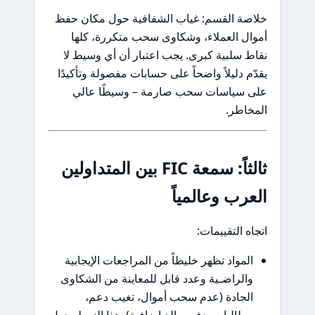
صة القسم: غياب الشفافية حول مكان حفظ
ل العملاء، وشكاوى سحب متكررة، كلها
 سلبية كبرى. يجب اعتبار أن أي وسيط لا
م دليلاً واضحاً على حسابات مفصولة وتأكيدًا
 سياسات سحب صارمة – وسيطًا عالي
اطر.
ثالثاً: سمعة FIC بين المتداولين
رب وعالمياً
ه التقييمات:
لمواد تظهر خليطاً من المراجعات الإيجابية
الراضـية وعدد قابل للمعاينة من الشكاوى
لجادة (عدم سحب أموال، تغيب دعم،
طالبات بدفع مبالغ إضافية). هذا النمط يجعل