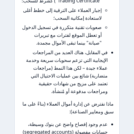
"Trading Certificate") كشرط للسحب؛
إجبار العملاء على الترقية إلى خطط أغلى
لاستعادة إمكانية السحب؛
صعوبات تقنية متكررة في تسجيل الدخول
أو تعطل الموقع لفترات مع تبريرات
"صيانة" بينما تبقى الأموال مجمدة.
ي المقابل، هناك العديد من المراجعات
لإيجابية التي تزعم سحوبات سريعة وخدمة
ملاء جيدة – لكن هذا النمط (مراجعات
تضاربة) شائع بين عمليات الاحتيال التي
عتمد على مزيج من شهادات حقيقية
مراجعات مدفوعة أو مُنشأة.
 نفترض عن إدارة أموال العملاء (بناءً على ما
ومعايير الصناعة):
دم وجود إفصاح واضح عن بنوك وسيطة،
حسابات مفصولة (segregated accounts)