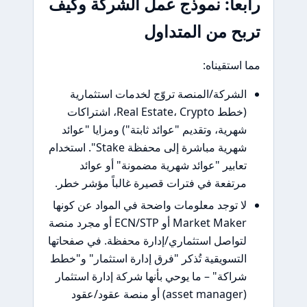
عاً: نموذج عمل الشركة وكيف
ح من المتداول
استقيناه:
لشركة/المنصة تروّج لخدمات استثمارية
(خطط Real Estate، Crypto، اشتراكات
هرية، وتقديم "عوائد ثابتة") ومزايا "عوائد
شهرية مباشرة إلى محفظة Stake". استخدام
عابير "عوائد شهرية مضمونة" أو عوائد
رتفعة في فترات قصيرة غالباً مؤشر خطر.
ا توجد معلومات واضحة في المواد عن كونها
Market Maker أو ECN/STP أو مجرد منصة
تواصل استثماري/إدارة محفظة. في صفحاتها
لتسويقية تُذكر "فرق إدارة استثمار" و"خطط
راكة" – ما يوحي بأنها شركة إدارة استثمار
(asset manager) أو منصة عقود/عقود