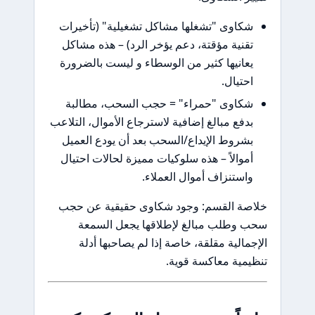
كاوى "تشغلها مشاكل تشغيلية" (تأخيرات
قنية مؤقتة، دعم يؤخر الرد) – هذه مشاكل
عانيها كثير من الوسطاء و ليست بالضرورة
حتيال.
كاوى "حمراء" = حجب السحب، مطالبة
دفع مبالغ إضافية لاسترجاع الأموال، التلاعب
شروط الإيداع/السحب بعد أن يودع العميل
موالاً – هذه سلوكيات مميزة لحالات احتيال
استنزاف أموال العملاء.
صة القسم: وجود شكاوى حقيقية عن حجب
 وطلب مبالغ لإطلاقها يجعل السمعة
مالية مقلقة، خاصة إذا لم يصاحبها أدلة
مية معاكسة قوية.