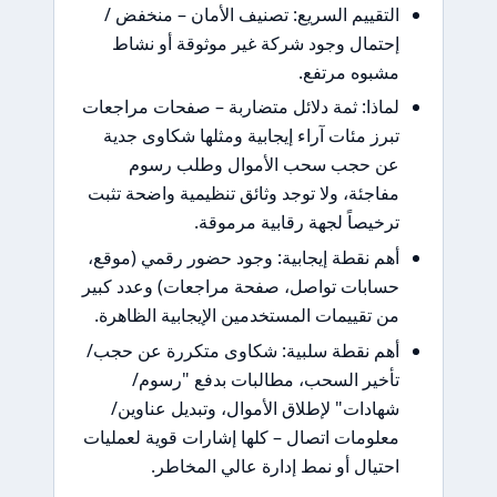
لتقييم السريع: تصنيف الأمان – منخفض /
حتمال وجود شركة غير موثوقة أو نشاط
شبوه مرتفع.
ماذا: ثمة دلائل متضاربة – صفحات مراجعات
برز مئات آراء إيجابية ومثلها شكاوى جدية
ن حجب سحب الأموال وطلب رسوم
فاجئة، ولا توجد وثائق تنظيمية واضحة تثبت
رخيصاً لجهة رقابية مرموقة.
هم نقطة إيجابية: وجود حضور رقمي (موقع،
سابات تواصل، صفحة مراجعات) وعدد كبير
ن تقييمات المستخدمين الإيجابية الظاهرة.
هم نقطة سلبية: شكاوى متكررة عن حجب/
أخير السحب، مطالبات بدفع "رسوم/
هادات" لإطلاق الأموال، وتبديل عناوين/
علومات اتصال – كلها إشارات قوية لعمليات
حتيال أو نمط إدارة عالي المخاطر.