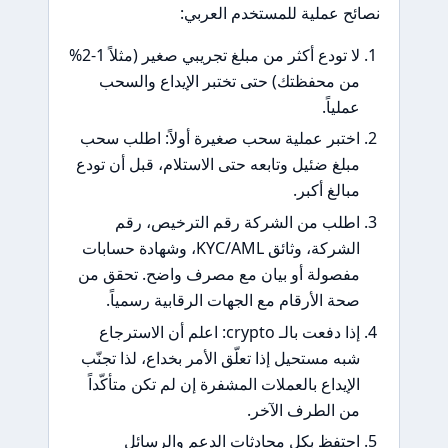
ح عملية للمستخدم العربي:
لا تودع أكثر من مبلغ تجريبي صغير (مثلاً 1-2%
ن محفظتك) حتى تختبر الإيداع والسحب
ملياً.
ختبر عملية سحب صغيرة أولاً: اطلب سحب
بلغ ضئيل وتابعه حتى الاستلام، قبل أن تودع
بالغ أكبر.
طلب من الشركة رقم الترخيص، رقم
الشركة، وثائق KYC/AML، وشهادة حسابات
فصولة أو بيان مع مصرف واضح. تحقق من
حة الأرقام مع الجهات الرقابية رسمياً.
إذا دفعت بالـ crypto: اعلم أن الاسترجاع
به مستحيل إذا تعلّق الأمر بخداع، لذا تجنّب
لإيداع بالعملات المشفرة إن لم تكن متأكّداً
ن الطرف الآخر.
حتفظ بكل محادثات الدعم والرسائل