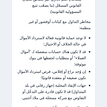
القانوني المسجّل (ما يصعّب تتبع
المسؤولية القانونية).
ر التداول مع كيانات أوفشور أو غير
مة:
ا توجد حماية قانونية فعالة لاسترداد الأموال
ي حالة الخلاف أو الاحتيال؛
د لا تكون هناك حسابات منفصلة لـ "أموال
لعملاء" أو متطلبات لحفظها في بنوك
وثوقة؛
ن وُجد نزاع أو إفلاس، فرص استرداد الأموال
كون ضعيفة أو معقدة قانونيًا؛
هات الإنفاذ المحلية (جهاز رقابى في بلد
لمتداول) قد لا تكون قادرة على التدخّل أو
لتفاوض مع شركة مسجلة في ملاذ أجنبي.