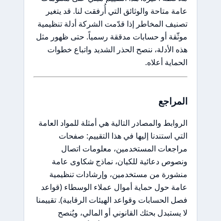
 متاحة والوثائق التي أُرفقت لنا. قد يتغير
ف المخاطر إذا قدّمت الشركة أدلة تنظيمية
قة أو حسابات مدققة رسمياً. حتى ظهور مثل
الأدلة، ننصح الحذر الشديد واتباع خطوات
اية أعلاه.
راجع
ابط والمصادر التالية هي أمثلة للمواد العامة
 استندنا إليها في هذا التقييم: صفحات
جعات المستخدمين، معلومات اتصال
ص دعائية للكيان، نماذج شكاوى عامة
ورة من مستخدمين، وإرشادات تنظيمية
 حول حماية أموال عملاء الوسطاء (قواعد
الحسابات وقواعد الهيئات الرقابية). تقييمنا
ستبدل بحثك القانوني أو المالي، ويُنصح