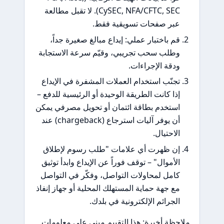
CySEC, NFA/CFTC, SEC). لا تقبل مطالعة
بر صفحات تسويقية فقط.
م باختبار عملي: إيداع مبالغ صغيرة جداً،
طلب سحب تجريبي، وقيّم سرعة الاستجابة
دقة الإجراءات.
جنّب استخدام العملات المشفرة في الإيداع
ذا كانت الطريقة الوحيدة أو الرئيسية للدفع –
ستخدم بطاقة ائتمان أو تحويل مصرفي يمكن
أن يوفر آليات استرجاع (chargeback) عند
لاحتيال.
ن ظهرت أي علامات "طلب رسوم لإطلاق
لأموال" – توقف فوراً عن الإيداع وابدأ توثيق
امل لمحاولات التواصل، وفكّر في التواصل
ع جهة حماية المستهلك المحلية أو جهاز إنفاذ
لجرائم الإلكترونية في بلدك.
ظة أخيرة: هذا التقييم مبني على معلومات