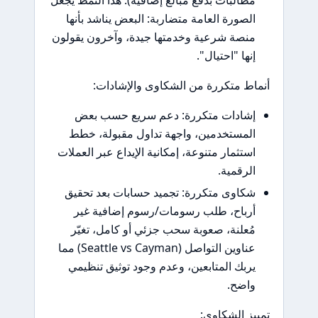
لصورة العامة متضاربة: البعض يناشد بأنها
نصة شرعية وخدمتها جيدة، وآخرون يقولون
نها "احتيال".
ط متكررة من الشكاوى والإشادات:
شادات متكررة: دعم سريع حسب بعض
لمستخدمين، واجهة تداول مقبولة، خطط
ستثمار متنوعة، إمكانية الإيداع عبر العملات
لرقمية.
كاوى متكررة: تجميد حسابات بعد تحقيق
رباح، طلب رسومات/رسوم إضافية غير
ُعلنة، صعوبة سحب جزئي أو كامل، تغيّر
عناوين التواصل (Seattle vs Cayman) مما
ربك المتابعين، وعدم وجود توثيق تنظيمي
اضح.
ز الشكاوى: