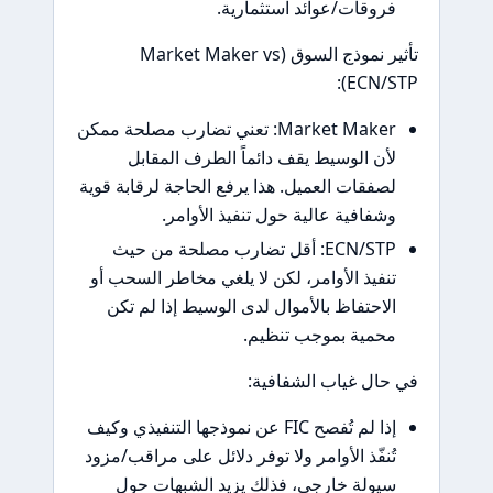
روقات/عوائد استثمارية.
تأثير نموذج السوق (Market Maker vs
ECN/S
Market Maker: تعني تضارب مصلحة ممكن
أن الوسيط يقف دائماً الطرف المقابل
صفقات العميل. هذا يرفع الحاجة لرقابة قوية
شفافية عالية حول تنفيذ الأوامر.
ECN/STP: أقل تضارب مصلحة من حيث
نفيذ الأوامر، لكن لا يلغي مخاطر السحب أو
لاحتفاظ بالأموال لدى الوسيط إذا لم تكن
حمية بموجب تنظيم.
ال غياب الشفافية:
إذا لم تُفصح FIC عن نموذجها التنفيذي وكيف
ُنفّذ الأوامر ولا توفر دلائل على مراقب/مزود
يولة خارجي، فذلك يزيد الشبهات حول