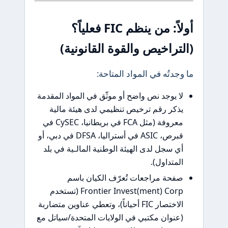
أولاً: من ينظم FIC فعلياً؟
تراخيص والقوة القانونية)
جدتُه في المواد المتاحة:
ا يوجد نص واضح أو موثّق في المواد المقدمة
ذكر رقم ترخيص تنظيمي لدى هيئة مالية
معروفة (مثل FCA في بريطانيا، CySEC في
قبرص، ASIC في أستراليا، DFSA في دبي، أو
ي سجل لدى الهيئة الوطنية المالـية في بلد
لمتداول).
فحة مراجعات تُعرّف الكيان باسم
Frontier Invest(ment) Corp (تستخدم
الاختصار FIC أحياناً)، وتعطي عناوين متضاربة
عنوان مكتبي في الولايات المتحدة/سياتل مع