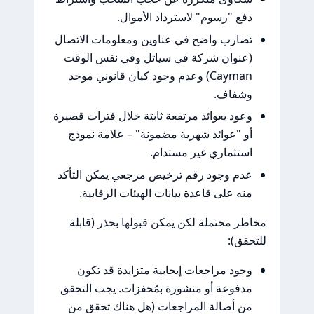
فع "رسوم" لاسترداد الأموال.
ضارب واضح في عناوين ومعلومات الاتصال
عنوان شركة في سياتل وفي نفس الوقت
Cayman) وعدم وجود كيان قانوني موحد
شفاف.
عود بعوائد مرتفعة ثابتة خلال فترات قصيرة
و "عوائد شهرية مضمونة" – علامة نموذج
ستثماري غير مستدام.
دم وجود رقم ترخيص مرجعي يمكن التأكد
نه على قاعدة بيانات الهيئات الرقابية.
ر محتملة لكن يمكن قبولها بحذر (قابلة
قق):
جود مراجعات إيجابية متزايدة قد تكون
دفوعة أو منشورة بمُحفزات. يجب التحقق
ن أصالة المراجعات (هل هناك تحقق من