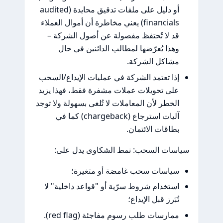
أو دليل على ملفات تدقيق محايدة (audited
financials) يعني مخاطرة أن أموال العملاء
د لا تُحتفظ مفصولة عن أصول الشركة –
هذا يُعرّضها لمطالب الدائنين في حال
شاكل الشركة.
ذا تعتمد الشركة في عمليات الإيداع/السحب
لى تحويلات عملات مشفرة فقط، فهذا يزيد
لخطر لأن المعاملات لا تُلغى بسهولة ولا توجد
آليات استرجاع (chargeback) كما في
طاقات الائتمان.
سات السحب: نمط الشكاوى يدل على:
ياسات سحب غامضة أو متغيرة؛
ستخدام شروط سرّية أو "قواعد داخلية" لا
ُبَرز قبل الإيداع؛
مارسات طلب رسوم مفاجئة (red flag).