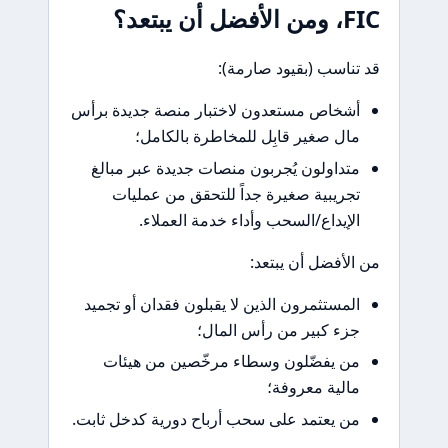
أن يبتعد؟
ناسب (بقيود صارمة):
شخاص مستعدون لاختبار منصة جديدة برأس
ال صغير قابِل للمخاطرة بالكامل؛
تداولون يُجربون منصات جديدة عبر مبالغ
جريبية صغيرة جداً للتحقق من عمليات
لإيداع/السحب وأداء خدمة العملاء.
لأفضل أن يبتعد:
لمستثمرون الذين لا يقبلون فقدان أو تجميد
زء كبير من رأس المال؛
ن يفضّلون وسطاء مرخّصين من هيئات
الية معروفة؛
ن يعتمد على سحب أرباح دورية كدخل ثابت.