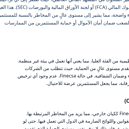
من هيئات تنظيمية معروفة مثل هيئة السلوك المالي (FCA) أو لجنة الأوراق المالية
ء واضحة، مما يشير إلى مستوى عالٍ من المخاطر بالنسبة للمستثمر
صعب ضمان أمان الأموال أو حماية المستثمرين من الممارسات
تنظيمية من الفئة العليا، مما يعني أنها تعمل في بيئة غير منظمة.
هيئات التنظيمية مثل FCA وASIC وCFTC تقدم مستوى عالٍ من الحماية، حيث تتطلب من الشركات
الالتزام بمعايير صارمة لحماية أموال العملاء وضمان الشفافية. في حالة Finecsa، عدم وجود أي ترخيص
رقابة، مما يجعل المستثمرين عرضة للاحتيال.
بالإضافة إلى عدم وجود تراخيص، تعمل Finecsa ككيان خارجي، مما يزيد من المخاطر المرتبطة بها.
لقوانين واللوائح الصارمة في الدول التي تعمل فيها. حتى لو
شهرة، فإن ذلك لا يوفر نفس مستوى الحماية الذي تقدمه