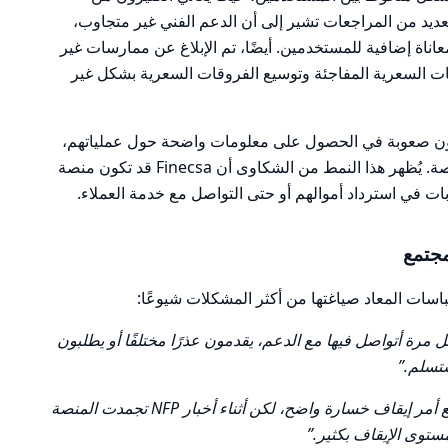
ديد من المراجعات تشير إلى أن الدعم الفني غير متجاوب،
عاناة إضافية للمستخدمين. أيضًا، تم الإبلاغ عن ممارسات غير
لاقات السعرية المفاجئة وتوسيع الفروقات السعرية بشكل غير
هون صعوبة في الحصول على معلومات واضحة حول عملياتهم،
مما يعكس عدم الشفافية في تعاملات المنصة. يُظهر هذا النمط من الشكاوى أن Finecsa قد تكون منصة
 في استرداد أموالهم أو حتى التواصل مع خدمة العملاء.
جتمع
تباسات المعاد صياغتها من أكثر المشكلات شيوعًا:
رة أتواصل فيها مع الدعم، يقدمون عذرًا مختلفًا أو يطلبون
ستسلم.”
“احذر أثناء صدور الأخبار. كان لدي صفقة مع أمر إيقاف خسارة واضح، لكن أثناء أخبار NFP تجمدت المنصة
ستوى الإيقاف بكثير.”