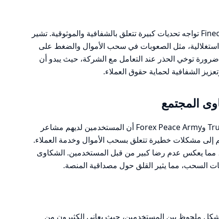
بناءً على الشكاوى والمراجعات، يبدو أن Finecsa تواجه تحديات كبيرة تتعلق بالشفافية والموثوقية. تشير
استغلالية، مثل الصعوبات في سحب الأموال والضغط على
لى ضرورة توخي الحذر عند التعامل مع الشركة، حيث يبدو أن
يز الشفافية لحماية حقوق العملاء.
ى المجتمع
تظهر المراجعات على منصات مثل Trustpilot وForex Peace Army أن المستخدمين لديهم مشاعر
ير العديد منهم إلى مشكلات خطيرة تتعلق بسحب الأموال وخدمة العملاء.
لتقييم العام للمنصة يتراوح بين 1 و2 من 5، مما يعكس عدم رضا كبير من قبل المستخدمين. الشكاوى
ت السحب، مما يثير القلق حول مصداقية المنصة.
شكل ملحوظ بين المستخدمين، حيث يعاني الكثيرون من