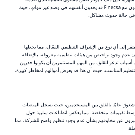
الهيئات المعروفة. المستثمرون الذين يتعاملون مع Finecsa قد يجدون أنفسهم في وضع غير مواتٍ، حيث
 في حالة حدوث مشاكل.
ً على التحليل أعلاه، يتضح أن Finecsa تفتقر إلى أي نوع من الإشراف التنظيمي الفعّال، مما يجعلها
إن عدم وجود تراخيص من هيئات تنظيمية معروفة، بالإضافة
 أسباب تدعو للقلق. من المهم للمستثمرين أن يكونوا حذرين
لتنظيم المناسب، حيث أن هذا قد يعرض أموالهم لمخاطر كبيرة.
ظهر المراجعات المتعلقة بشركة Finecsa شعورًا عامًا بالقلق بين المستخدمين، حيث تسجل المنصات
Trustpil وForex Peace Army متوسط تقييمات منخفضة، مما يعكس انطباعات سلبية حول
عبرون عن مخاوفهم بشأن عدم وجود تنظيم واضح للشركة، مما
لة.