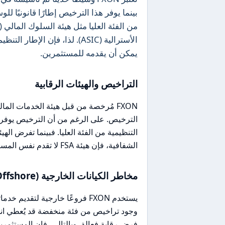
بينما يوفر هذا الترخيص إطارًا قانونيًا ل
يمكن أن يقدمه للمستثمرين.
التراخيص والهيئات الرقابية
FXON مُرخصة من قبل هيئة الخدمات ال
التنظيمية من الفئة العليا. فبينما تفرض اله
الشفافية، فإن هيئة FSA لا تقدم نفس المستوى من الحماية، مما يجعل المستثمرين عرضة لمخاطر أعلى.
مخاطر الكيانات الخارجية (Offshore)
يستخدم FXON فروعًا خارجية لتقد
وجود تراخيص من فئة منخفضة قد يُعطي انطباعً
فرض رقابة فعالة. وبالتالي، فإن المستثمر