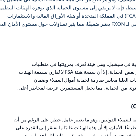
لوسيط، فإنه لا يرتقي إلى مستوى الحماية الذي توفره الهيئات التنظيم
من الفئة العليا مثل هيئة السلوك المالي (FCA) في المملكة المتحدة أو هيئة الأوراق المالية والاستثمارات
الأسترالية (ASIC). لذا، فإن الإطار التنظيمي لـ FXON يعتبر ضعيفًا، مما يثير تساؤلات حول مستوى الأمان ال
مالية في سيشيل، وهي هيئة تُعرف بمرونتها في متطلبات
الترخيص. على الرغم من أن الترخيص يوفر بعض الحماية، إلا أن سمعة هيئة FSA لا تُقارن بسمعة الهيئات
يئات العليا معايير صارمة لحماية أموال العملاء وضمان
يم خدماته للعملاء الدوليين، وهو ما يعتبر عامل خطر. على الرغم من أن
ا بالأمان، إلا أن هذه الهيئات غالبًا ما تفتقر إلى القدرة على
ين قد يجدون أنفسهم في موقف غير مؤاتٍ إذا واجه الوسيط