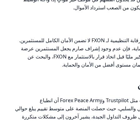
كون من الصعب استرداد الأموال.
بناءً على التحليل السابق، يمكن القول إن الرقابة التنظيمية لـ FXON لا تضمن الأمان الكامل للمستثمرين.
ترخيص من هيئة FSA بعض الحماية، فإن عدم وجود إشراف صارم يجعل المستثمرين عرضة
لمخاطر أعلى. لذا، يُنصح المستثمرون بالتفكير مليًا قبل اتخاذ قرار بالاستثمار مع FXON، والبحث عن
ان مستوى أفضل من الأمان والحماية.
تظهر المراجعات التي تم جمعها من منصات مثل Trustpilot وForex Peace Army أن انطباع
تراوح بين الإيجابي والسلبي، حيث حصلت المنصة على متوسط تقييم يبلغ حوالي
ين على ظروف التداول الجيدة، يشير آخرون إلى مشكلات متكررة