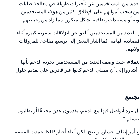
العديد من المستخدمين عن تأخيرات طويلة في معالجة طلبات
من سحب أموالهم على الإطلاق. كثير من هؤلاء المستخدمين
هوية أو مستندات إضافية بشكل متكرر، مما زاد من إحباطهم.
. العديد من المستخدمين أبلغوا عن انزلاقات سعرية كبيرة أثناء
قتصادية الهامة. كما أشار البعض إلى توسيع مفاجئ للفروقات
لاتهم.
عملاء
، حيث وصف العديد من المستخدمين تجربة الدعم بأنها
أشاروا إلى أن ممثلي الدعم كانوا غير قادرين على تقديم حلول
جتمع
رة أتواصل فيها مع الدعم، يقدمون عذرًا مختلفًا أو يطلبون
ستسلم."
"احذر أثناء صدور الأخبار. كان لدي صفقة مع أمر إيقاف خسارة واضح، لكن أثناء أخبار NFP تجمدت المنصة