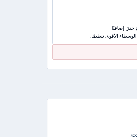
رًا إضافيًا.
وسطاء الأقوى تنظيمًا.
تعتبر FXON وسيطًا حديثًا تم تأسيسه في سيشيل، وهو مُرخص من قبل هيئة الخدمات المالية في سيشيل (FSA).