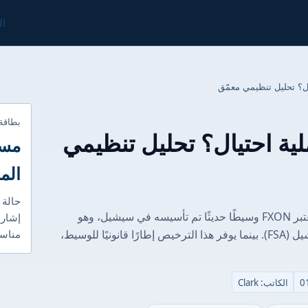
ال
بطاقة
أم عملية احتيال؟ تحليل تنظيمي
مست
الم
حالة 
الغوص العميق في التنظيم: الاختبار الحقيقي تعتبر FXON وسيطًا حديثًا تم تأسيسه في سيشيل، وهو
إشارا
مُرخص من قبل هيئة الخدمات المالية في سيشيل (FSA). بينما يوفر هذا الترخيص إطارًا قانونيًا للوسيط،
مناسب
الكاتب: Clark