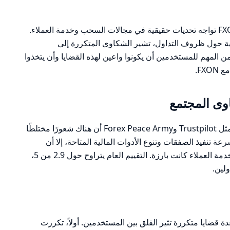
بناءً على المراجعات والشكاوى، يبدو أن FXON تواجه تحديات حقيقية في مجالات السحب وخدمة العملاء.
ية حول ظروف التداول، تشير الشكاوى المتكررة إلى
من المهم للمستخدمين أن يكونوا واعين لهذه القضايا وأن يتخذوا
FX.
ى المجتمع
تظهر مراجعات المستخدمين على منصات مثل Trustpilot وForex Peace Army أن هناك شعورًا مختلطًا
ين سرعة تنفيذ الصفقات وتنوع الأدوات المالية المتاحة، إلا أن
الشكاوى المتعلقة بمشاكل السحب وسوء خدمة العملاء كانت بارزة. التقييم العام يتراوح حول 2.9 من 5،
لين.
ة قضايا متكررة تثير القلق بين المستخدمين. أولاً، تكررت