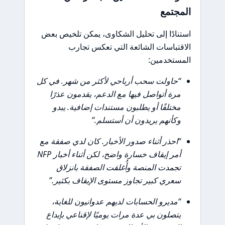
المجتمع
استنادًا إلى تحليل الشكاوى، يمكن تلخيص بعض
الاقتباسات الشائعة التي تعكس تجارب
المستخدمين:
“حاولت سحب أرباحي لأكثر من شهر. في كل
مرة أتواصل فيها مع الدعم، يقدمون عذرًا
مختلفًا أو يطلبون مستندات إضافية. يبدو
وكأنهم يريدون أن أستسلم.”
“احذر أثناء صدور الأخبار. كان لدي صفقة مع
أمر إيقاف خسارة واضح، لكن أثناء أخبار NFP
تجمدت المنصة وأُغلقت الصفقة بانزلاق
سعري كبير تجاوز مستوى الإيقاف بكثير.”
“مديرو الحسابات لديهم عدوانيون للغاية،
يتصلون بي عدة مرات يوميًا لإقناعي بإيداع