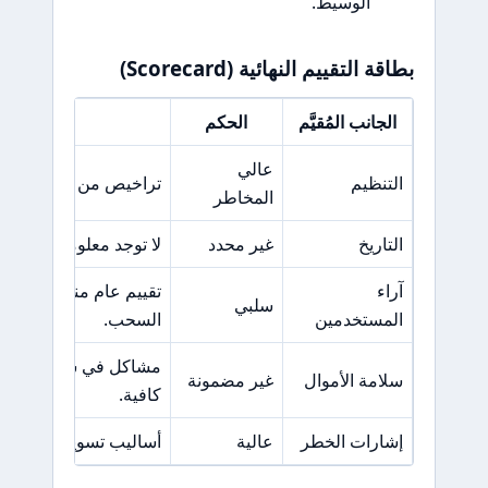
الوسيط.
بطاقة التقييم النهائية (Scorecard)
الجانب المُقيَّم
الحكم
السبب
عالي
التنظيم
تراخيص من هيئات غير موثوقة 
المخاطر
التاريخ
غير محدد
لا توجد معلومات كافية 
آراء
تقييم عام منخفض مع 
سلبي
المستخدمين
السحب.
مشاكل في سحب الأموا
سلامة الأموال
غير مضمونة
كافية.
إشارات الخطر
عالية
أساليب تسويقية غير أخل