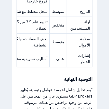
فروع خارجية.
التاريخ
متوسط
سجل مختلط مع شكاوى متكررة
آراء
تقييم عام 3.5 م
منخفض
المستخدمين
العملاء.
سلامة
بعض الضمانات، ولكن مع وجود
متوسط
الأموال
الشفافية.
إشارات
عالي
أساليب تسويقية مشبوهة ومما
الخطر
التوصية النهائية
“بعد تحليل شامل لخمسة عوامل رئيسية، يُظهر
GBP Brokers مستوى عالٍ من المخاطر. على
الرغم من وجود تراخيص من هيئات مرموقة،
فإن الشكاوى المتكررة حول مشاكل السحب،