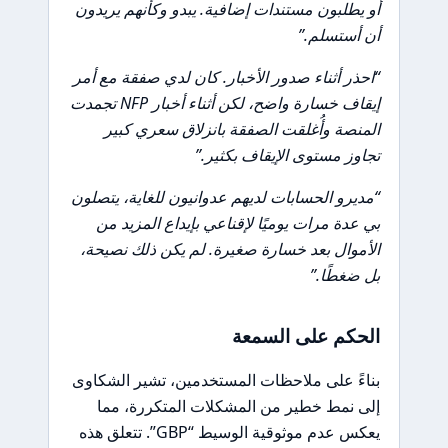
أو يطلبون مستندات إضافية. يبدو وكأنهم يريدون
أن أستسلم.”
“احذر أثناء صدور الأخبار. كان لدي صفقة مع أمر
إيقاف خسارة واضح، لكن أثناء أخبار NFP تجمدت
المنصة وأُغلقت الصفقة بانزلاق سعري كبير
تجاوز مستوى الإيقاف بكثير.”
“مديرو الحسابات لديهم عدوانيون للغاية، يتصلون
بي عدة مرات يوميًا لإقناعي بإيداع المزيد من
الأموال بعد خسارة صغيرة. لم يكن ذلك نصيحة،
بل ضغطًا.”
الحكم على السمعة
بناءً على ملاحظات المستخدمين، تشير الشكاوى
إلى نمط خطير من المشكلات المتكررة، مما
يعكس عدم موثوقية الوسيط “GBP”. تتعلق هذه