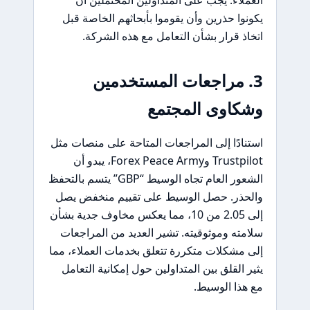
العملاء. يجب على المتداولين المحتملين أن
يكونوا حذرين وأن يقوموا بأبحاثهم الخاصة قبل
اتخاذ قرار بشأن التعامل مع هذه الشركة.
3. مراجعات المستخدمين
وشكاوى المجتمع
استنادًا إلى المراجعات المتاحة على منصات مثل
Trustpilot وForex Peace Army، يبدو أن
الشعور العام تجاه الوسيط “GBP” يتسم بالتحفظ
والحذر. حصل الوسيط على تقييم منخفض يصل
إلى 2.05 من 10، مما يعكس مخاوف جدية بشأن
سلامته وموثوقيته. تشير العديد من المراجعات
إلى مشكلات متكررة تتعلق بخدمات العملاء، مما
يثير القلق بين المتداولين حول إمكانية التعامل
مع هذا الوسيط.