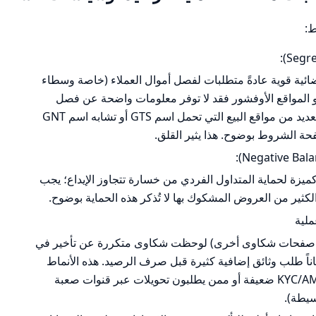
ط:
ضائية قوية عادةً متطلبات لفصل أموال العملاء (خاصة وسطاء
و المواقع الأوفشور فقد لا توفر معلومات واضحة عن فصل
أموال العملاء. من البيانات المتاحة: العديد من مواقع البيع التي تحمل اسم GTS أو تشابه اسم GNT
 الشروط بوضوح. هذا يثير القلق.
يزة لحماية المتداول الفردي من خسارة تتجاوز الإيداع؛ يجب
ثير من العروض المشكوك بها لا تُذكر هذه الحماية بوضوح.
لية
مصدر المراجعات (Trustpilot و صفحات شكاوى أخرى) لوحظت شكاوى متكررة عن تأخير في
اً طلب وثائق إضافية كثيرة قبل صرف الرصيد. هذه الأنماط
شائعة لدى وسطاء لديهم إجراءات KYC/AML ضعيفة أو ممن يطلبون تحويلات عبر قنوات صعبة
سيطة).