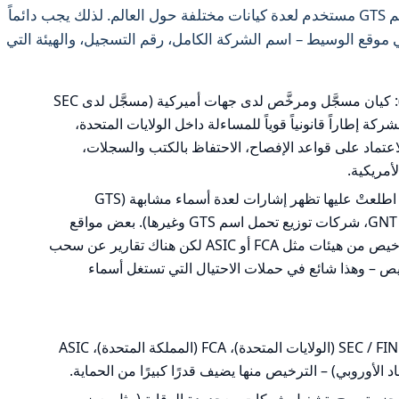
قبل تقييم الأمان، نؤكّد نقطة أساسية: اسم GTS مستخدم لعدة كيانات مختلفة حول العالم. لذلك يجب دائماً
 موقع الوسيط – اسم الشركة الكامل، رقم التسجيل، والهيئة التي
GTS Securities LLC (الولايات المتحدة): كيان مسجَّل ومرخَّص لدى جهات أميركية (مسجَّل لدى SEC
FINRA). هذا يمنح الشركة إطاراً قانونياً قوياً للمساءلة داخل الولايات المتحدة،
عتماد على قواعد الإفصاح، الاحتفاظ بالكتب والسجلات،
لأمريكية.
كيانات «GTS» الأخرى: في البيانات التي اطلعتْ عليها تظهر إشارات لعدة أسماء مشابهة (GTS
Services LLC، Global Next Trade أو GNT، شركات توزيع تحمل اسم GTS وغيرها). بعض مواقع
الوساطة التي تحمل اسم GTS تدّعي تراخيص من هيئات مثل FCA أو ASIC لكن هناك تقارير عن سحب
ص – وهذا شائع في حملات الاحتيال التي تستغل أسماء
هيئات قوية وذات قوة إنفاذ عالية: SEC / FINRA (الولايات المتحدة)، FCA (المملكة المتحدة)، ASIC
 جزر تسمح بتشغيل شركات معحدودة الرقابة (مثل بعض