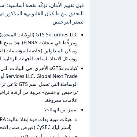
التحقق من «الكيان القانوني» المذكور في
تصدر الترخيص.
ومرخَّط في سجلات 
ويمكن للمتداولين (خاصة المؤسسات) الا
ووسائل الانفاذ المتاحة للجهات الرقابية ا
تراخيص أو «نسخ» مريبة من أرقام تراخي
علامات معروفة.
تمييز بين الهيئات:
(أستراليا)، CySEC (قبرص ضمن الاتحاد الأوروبي) – الترخيص منها يضيف قدرًا كبيرًا من الحماية.
هيئات أوفشور أو تسهيليّة: رخص من