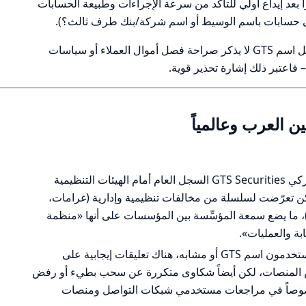
ًا بعد إيداع أولي للتأكد من سرعة الإجراءات وطبيعة الحسابات
لى حسابات باسم الوسيط أو اسم شركة/بنك طرف ثالث؟).
خلاصة هذا الجزء: إذا كان الوسيط الذي يحمل اسم GTS لا يذكر صراحة فصل أموال العملاء أو سياسات
اعتبر ذلك إشارة تحذير قوية.
متباين جداً. على مستوى الكيان الأميركي GTS Securities السجل العام أمام الهيئات التنظيمية
لكن تعرّضت لسلسلة من مخالفات تنظيمية وإدارية (غرامات،
بة)، ما يضع سمعة المؤسِّسة بين المؤسسات على أنها «منظمة
بة والعمليات».
على مستوى وسطاء التجزئة الذين يستخدمون اسم GTS أو مشابه، هناك تعليقات إيجابية على
 المنصات، لكن أيضاً شكاوى متكررة عن سحب بطيء أو رفض
وصاً في مراجعات مستخدمي شبكات التواصل ومنصات