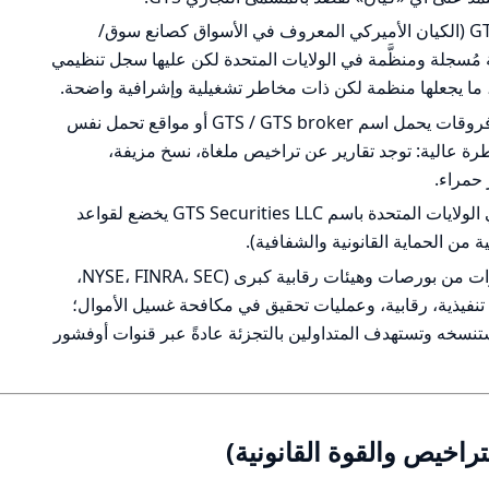
إذا كنت تشير إلى GTS Securities LLC (الكيان الأميركي المعروف في الأسواق كصانع سوق/
ُسجلة ومنظَّمة في الولايات المتحدة لكن عليها سجل تنظيمي
ما يجعلها منظمة لكن ذات مخاطر تشغيلية وإشرافية واضحة.
إذا كنت تقصد وسيط فوركس/عقود فروقات يحمل اسم GTS / GTS broker أو مواقع تحمل نفس
رة عالية: توجد تقارير عن تراخيص ملغاة، نسخ مزيفة،
حمراء.
أهم نقطة إيجابية: وجود كيان مرخَّص في الولايات المتحدة باسم GTS Securities LLC يخضع لقواعد
أهم نقطة سلبية: تكرار العقوبات والإنذارات من بورصات وهيئات رقابية كبرى (NYSE، FINRA، SEC،
تنفيذية، رقابية، وعمليات تحقيق في مكافحة غسيل الأموال؛
ستنسخه وتستهدف المتداولين بالتجزئة عادةً عبر قنوات أوفشور