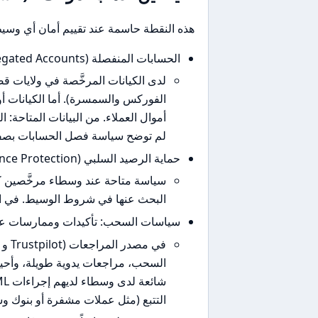
هذه النقطة حاسمة عند تقييم أمان أي وسي
الحسابات المنفصلة (Segregated Accounts):
لدى الكيانات المرخَّصة في ولايات ق
الفوركس والسمسرة). أما الكيانات أ
لم توضح سياسة فصل الحسابات بصفحة
حماية الرصيد السلبي (Negative Balance Protection):
سياسة متاحة عند وسطاء مرخَّصين كم
البحث عنها في شروط الوسيط. في الك
سياسات السحب: تأكيدات وممارسات عم
في 
السحب، مراجعات يدوية طويلة، وأحيان
التتبع (مثل عملات مشفرة أو بنوك و