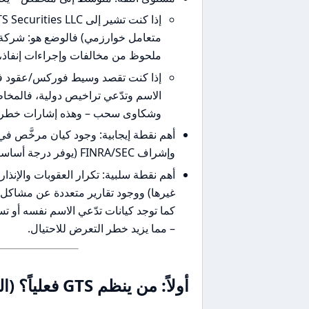
متعامل خوارزمي) فالوضع هو: شركة م
ملحوظ من مخالفات وإجراءات إنفاذ، 
الاسم وتدّعي تراخيص دولية، فالمخاط
وشكاوى سحب – وهذه إشارات خطر 
وإشراف FINRA/SEC (يوفر درجة أساسية من الحماية القانونية والشفافية).
غيرها) ووجود تقارير متعددة عن مشاكل 
كما توجد كيانات تدّعي الاسم نفسه أو ت
– مما يزيد خطر التعرض للاحتيال.
أولاً: من ينظم GTS فعلياً؟ (التراخيص والقوة القانونية)