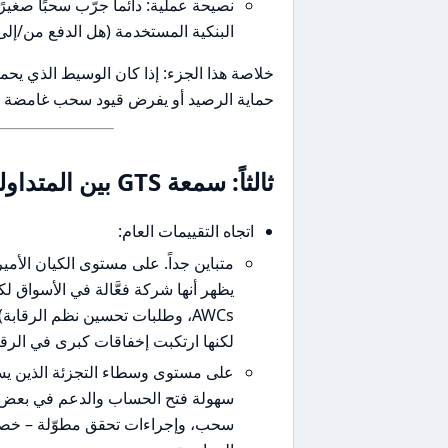
نصيحة عملية: دائماً جرّب سحبًا صغير
البنكية المستخدمة (هل الدفع من/إ
حماية الرصيد أو يفرض قيود سحب غامضة – ف
ثالثاً: سمعة GTS بين المتداولين العرب وعالمياً
اتجاه التقييمات العام:
يظهر أنها شركة فعَّالة في الأسواق 
AWCs، وطلبات تحسين نظم الرقا
لكنها ارتكبت إخفاقات كبرى في الرقا
سهولة فتح الحساب والدعم في بعض
سحب، وإجراءات تحقق مطوّلة – خص