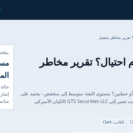
ال
بطاقة
GT آمنة أم احتيال؟ تقرير مخاطر
مست
الم
حالة 
يف نقيم أمان GTS في جملة أو جملتين؟ مستوى الثقة: متوسط إلى منخفض - يعتمد على
إشارا
أي «كيان» تقصد بالمسمى التجاري GTS. إذا كنت تشير إلى GTS Securities LLC (الكيان الأميركي
مناسب
الكاتب: Clark