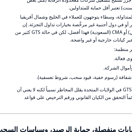
المتداولة، وسطاء يتوجهون للعملاء في الخليج وشمال أفريقيا
أو في دول أجنبية غير مرخَّصة بخيارات تداول التجزئة. إن
وُجد رقابة من هيئات محلية كـDFSA (دبي) أو CMA (السعودية) فهذا أفضل، لكن في حالة GTS كثير من
ر كيانات خارجية أو غير واضحة.
ر منظمة:
وى فعالة.
أموال الشركة.
 شفافة (رسوم خفية، قيود سحب، شروط تعسفية).
خلاصة هذا الجزء: وجود كيان مرخَّص باسم GTS في الولايات المتحدة يقلل المخاطر نسبياً لكنه لا يعني أن
سمه GTS آمن. يجب دائماً التحقق من الكيان القانوني ورقم الترخيص على قواعد
حسابات منفصلة، حماية الرصيد، وسياسات السح