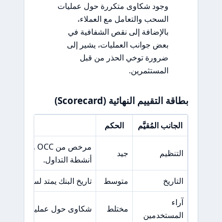
وجود شكاوى متكررة حول عمليات
السحب والتعامل مع العملاء،
بالإضافة إلى نقص الشفافية في
بعض جوانب العمليات، يشير إلى
ضرورة توخي الحذر من قبل
المستثمرين.
بطاقة التقييم النهائية (Scorecard)
الجانب المُقيَّم
الحكم
السبب ال
مرخص من 
التنظيم
جيد
أنشطة التداول.
التاريخ
متوسط
تاريخ البنك يمتد لسنوات، لك
آراء
مختلط
شكاوى حول عمليات السحب و
المستخدمين