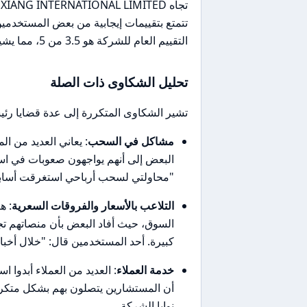
تتمتع بتقييمات إيجابية من بعض المستخدمين،
التقييم العام للشركة هو 3.5 من 5، مما يشير إلى وجود انقسام في الآراء.
تحليل الشكاوى ذات الصلة
تشير الشكاوى المتكررة إلى عدة قضايا رئيس
مشاكل في السحب
: يعاني العديد من 
البعض إلى أنهم يواجهون صعوبات في است
"محاولتي لسحب أرباحي استغرقت أسابيع
التلاعب بالأسعار والفروقات السعرية
: ه
السوق، حيث أفاد البعض بأن منصاتهم تجم
كبيرة. أحد المستخدمين قال: "خلال أخبار NFP، تجمدت منصتي وأُغلقت صفقاتي بانزلاق سعري كب
خدمة العملاء
: العديد من العملاء أبدوا
أن المستشارين يتصلون بهم بشكل متكرر 
نوايا الشركة.