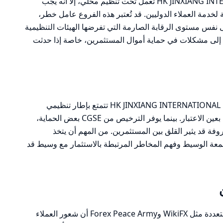
على الرغم من أن HK JINXIANG INTERNATIONAL LIMITED تعمل تحت تنظيم محلي، إلا أنه يجب
خدمة العملاء الدوليين. قد تُعتبر هذه الفروع عامل خطر،
إلى نفس مستوى الرقابة الصارمة التي تفرضها الهيئات التنظيمية
ي إلى مشكلات في حماية أموال المستثمرين، خاصة إذا حدثت
بناءً على التحليل، يمكن القول إن HK JINXIANG INTERNATIONAL LIMITED تتمتع بإطار تنظيمي
معقول، ولكن هناك نقاط ضعف يجب أخذها بعين الاعتبار. بينما يوفر الترخيص من CGSE بعض الحماية،
ة قد يثير القلق بين المستثمرين. من المهم أن يتخذ
ة الوسيط وفهم المخاطر المرتبطة بالاستثمار مع وسيط قد
تظهر المراجعات المستخلصة من منصات متعددة مثل WikiFX وForex Peace Army أن شعور العملاء