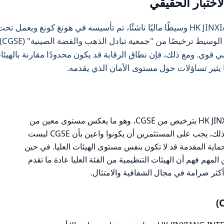
اختبار الحقيقي
تعتبر HK JINXIANG INTERNATIONAL LIMITED وسيطًا ماليًا ناشئًا، تم تأسيسه في هونغ كونغ ويعمل تح
إشراف الهيئات
تنظيمي قوي. ومع ذلك، فإن نطاق الرقابة قد يكون محدودًا مقارنة بالهيئ
تتمتع HK JINXIANG INTERNATIONAL LIMITED بترخيص من CGSE، وهو ما يعكس مستوى معين من
الشرعية والامتثال للمعايير التنظيمية. ومع ذلك، يجب على المستثمرين أن يكونوا واعين بأن CGSE ليست
لحماية المقدمة قد لا تكون بنفس مستوى الهيئات العليا. في حين
لمهم فهم أن الهيئات التنظيمية من الفئة العليا عادة ما تقدم
كثر صرامة في مجال الشفافية والامتثال.