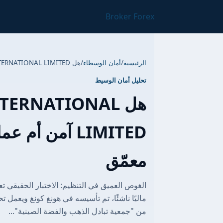
Broker Forex
الرئيسية
/
أمان الوسطاء
/
هل HK JINXIANG INTERNATIONAL LIMITED آمن أم عملية احتيال؟ تحليل تنظيمي معمّق
تحليل أمان الوسيط
هل TERNATIONAL
LIMITED آمن أ
معمّق
ماليًا ناشئًا، تم تأسيسه في هونغ كونغ ويعمل 
من "جمعية تبادل الذهب والفضة الصينية"...