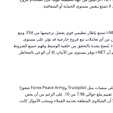
لا تتمتع بنفس مستوى الحماية أو الشفافية.
بناءً على التحليل السابق، يمكن القول إن i-NET تتمتع بإطار تنظيمي قوي بفضل ترخيصها من FSA. ومع
ن من أي تعاملات مع فروع خارجية قد تؤثر على مستوى
الأمان. إذا كنت تفكر في الاستثمار مع i-NET، يُنصح بشدة بالتحقق من خلفية الوسيط وفهم جميع الشروط
والأحكام المرتبطة بالتداول. في النهاية، رغم أن i-NET توفر مستوى من الأمان، إلا أن الوعي بالمخاطر
تظهر التقييمات العامة لمستخدمي i-NET على منصات مثل Trustpilot وForex Peace Army شعورًا
مختلطًا، حيث حصلت الشركة على متوسط تقييم يبلغ حوالي 7.98 من 10. على الرغم من أن بعض
لا أن الشكاوى المتعلقة بخدمة العملاء وسحب الأموال كانت