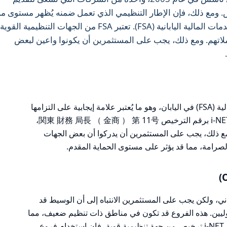
ومع ذلك، فإن الإطار التنظيمي الذي تعمل ضمنه يُظهر مستوى م
الأمان، حيث تخضع i-NET لرقابة هيئة الخدمات المالية اليابانية (FSA). تعتبر FSA من الجهات التنظيمية القوي
لاتهم. ومع ذلك، يجب على المستثمرين أن يكونوا واعين لبعض
تتمتع i-NET بترخيص من هيئة الخدمات المالية (FSA) في اليابان، وهو ما يُعتبر علامة إيجابية على التزامها
بالقوانين المحلية والمعايير المالية. تحتفظ i-NET برقم الترخيص 関東 財務 局長 （ 金商 ） 第 11号،
ومع ذلك، يجب على المستثمرين أن يدركوا أن بعض الجهات
لصرامة، مما قد يؤثر على مستوى الحماية المقدم.
لياباني، ولكن يجب على المستثمرين الانتباه إلى أن الوسيط قد
وليين. هذه الفروع قد تكون في مناطق ذات تنظيم ضعيف، مما
يزيد من مخاطر الاستثمار. حتى إذا كان لدى i-NET ترخيص من جهة تنظيمية قوية، فإن استخدام فروع