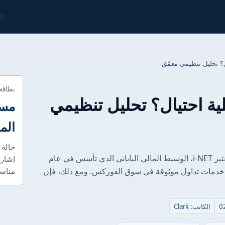
ال
بطاقة
أم عملية احتيال؟ تحليل تنظيمي
مست
الم
حالة 
الغوص العميق في التنظيم: الاختبار الحقيقي تعتبر i-NET، الوسيط المالي الياباني الذي تأسس في عام
إشارا
يم خدمات تداول موثوقة في سوق الفوركس. ومع ذلك، فإن
مناسب
الكاتب: Clark