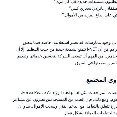
 يطلبون مستندات جديدة في كل مرة.”
على إيداع المزيد من الأموال.”
إلى وجود ممارسات قد تعتبر استغلالية، خاصة فيما يتعلق
بسحب الأموال والتعامل مع العملاء. على الرغم من أن i-NET تتمتع بسمعة جيدة من حيث التنظيم، إلا أن
تخدمين. من المهم أن تسعى الشركة لتحسين خدماتها وتقديم
حسين سمعتها في السوق.
ى المجتمع
تحظى شركة i-NET بسمعة متفاوتة على منصات المراجعات مثل Trustpilot وForex Peace Army،
 تتراوح تقييماتها بين 3 و4 من أصل 5 نجوم. ومع ذلك، فإن العديد من المستخدمين يعبرون عن مشاعر
ة تتعلق بالتعامل مع الدعم الفني وسحب الأموال. يبدو أن
بية احتياجات العملاء بشكل فعال.