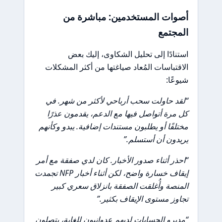
أصوات المستخدمين: مباشرة من
المجتمع
استنادًا إلى تحليل الشكاوى، إليك بعض
الاقتباسات المُعاد صياغتها من أكثر المشكلات
شيوعًا:
“لقد حاولت سحب أرباحي لأكثر من شهر. في
كل مرة أتواصل فيها مع الدعم، يقدمون عذرًا
مختلفًا أو يطلبون مستندات إضافية. يبدو وكأنهم
يريدون أن أستسلم.”
“احذر أثناء صدور الأخبار. كان لدي صفقة مع أمر
إيقاف خسارة واضح، لكن أثناء أخبار NFP تجمدت
المنصة وأُغلقت الصفقة بانزلاق سعري كبير
تجاوز مستوى الإيقاف بكثير.”
“مديرو الحسابات لديهم عدوانيون للغاية، يتصلون