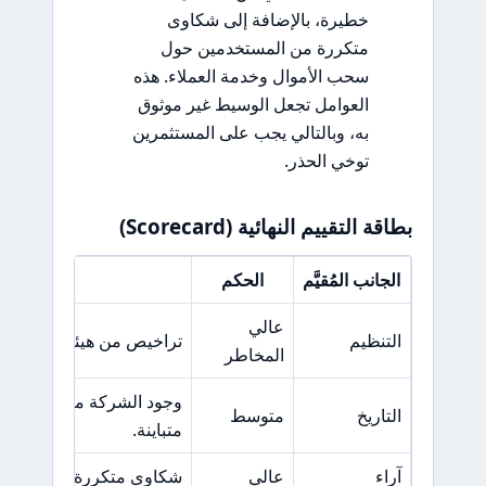
خطيرة، بالإضافة إلى شكاوى
متكررة من المستخدمين حول
سحب الأموال وخدمة العملاء. هذه
العوامل تجعل الوسيط غير موثوق
به، وبالتالي يجب على المستثمرين
توخي الحذر.
بطاقة التقييم النهائية (Scorecard)
الجانب المُقيَّم
الحكم
السبب ا
عالي
التنظيم
تراخيص من هيئات ضعيفة مثل FSA 
المخاطر
وجود الشركة منذ عدة سن
التاريخ
متوسط
متباينة.
آراء
عالي
شكاوى متكررة حول مشاك