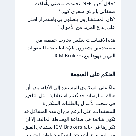
“خلال أخبار NFP، تجمدت منصتي وأُغلقت
صفقاتي بانزلاق سعري كبير.”
“كان المستشارون يتصلون بي باستمرار لحثي
على إيداع المزيد من الأموال.”
هذه الاقتباسات تعكس تجارب حقيقية من
مستخدمين يشعرون بالإحباط نتيجة للصعوبات
التي واجهوها مع ICM Brokers.
الحكم على السمعة
بناءً على الشكاوى المستندة إلى الأدلة، يبدو أن
هناك ممارسات قد تُعتبر استغلالية، مثل التأخير
في سحب الأموال والطلبات المتكررة
للمستندات. على الرغم من أن هذه المشاكل قد
تكون شائعة في صناعة الوساطة المالية، إلا أن
تكرارها في حالة ICM Brokers يستدعي القلق.
من الضروري أن تتخذ الشركة خطوات لتحسين