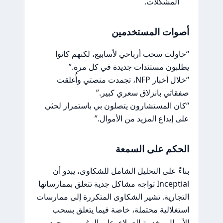
المشكلات.
أصوات المستخدمين
“حاولت سحب أرباحي لأسابيع، لكنهم كانوا
يطلبون مستندات جديدة في كل مرة.”
“خلال أخبار NFP، تجمدت منصتي وأُغلقت
صفقاتي بانزلاق سعري كبير.”
“كان المستشارون يتصلون بي باستمرار لحثي
على إيداع المزيد من الأموال.”
الحكم على السمعة
بناءً على التحليل الشامل للشكاوى، يبدو أن
Inceptial تواجه مشاكل جدية تتعلق بممارساتها
التجارية. تشير الشكاوى المتكررة إلى ممارسات
استغلالية محتملة، خاصة فيما يتعلق بسحب
الأموال وخدمة العملاء. على الرغم من وجود