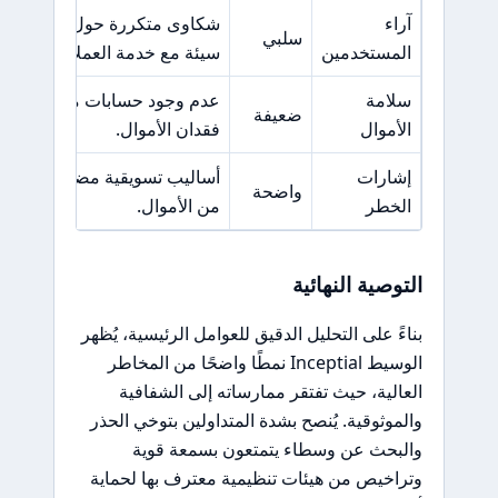
آراء
شكاوى متكررة حول تأخيرات س
سلبي
المستخدمين
سيئة مع خدمة العملاء.
سلامة
عدم وجود حسابات منفصلة للعم
ضعيفة
الأموال
فقدان الأموال.
إشارات
أساليب تسويقية مضللة وضغوط ع
واضحة
الخطر
من الأموال.
التوصية النهائية
بناءً على التحليل الدقيق للعوامل الرئيسية، يُظهر
الوسيط Inceptial نمطًا واضحًا من المخاطر
العالية، حيث تفتقر ممارساته إلى الشفافية
والموثوقية. يُنصح بشدة المتداولين بتوخي الحذر
والبحث عن وسطاء يتمتعون بسمعة قوية
وتراخيص من هيئات تنظيمية معترف بها لحماية