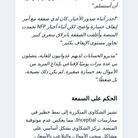
أن أستسلم.”
“احذر أثناء صدور الأخبار. كان لدي صفقة مع أمر
إيقاف خسارة واضح، لكن أثناء أخبار NFP تجمدت
المنصة وأُغلقت الصفقة بانزلاق سعري كبير
تجاوز مستوى الإيقاف بكثير.”
“مديرو الحسابات لديهم عدوانيون للغاية، يتصلون
بي عدة مرات يوميًا لإقناعي بإيداع المزيد من
الأموال بعد خسارة صغيرة. لم يكن ذلك نصيحة،
بل ضغطًا.”
الحكم على السمعة
تشير الشكاوى المتكررة إلى نمط خطير في
ممارسات Inceptial، مما يعكس عدم موثوقية
المنصة. تركز الشكاوى بشكل أساسي على
مشاكل سحب الأموال، والتلاعب بالأسعار،