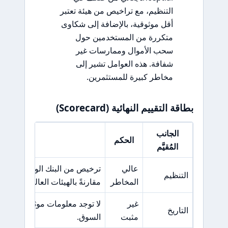
التنظيم، مع تراخيص من هيئة تعتبر
أقل موثوقية، بالإضافة إلى شكاوى
متكررة من المستخدمين حول
سحب الأموال وممارسات غير
شفافة. هذه العوامل تشير إلى
مخاطر كبيرة للمستثمرين.
بطاقة التقييم النهائية (Scorecard)
الجانب
الحكم
السبب الر
المُقيَّم
عالي
ترخيص من البنك الوطني في ب
التنظيم
المخاطر
مقارنةً بالهيئات العالمية مثل FCA.
غير
لا توجد معلومات موثوقة حول 
التاريخ
مثبت
السوق.