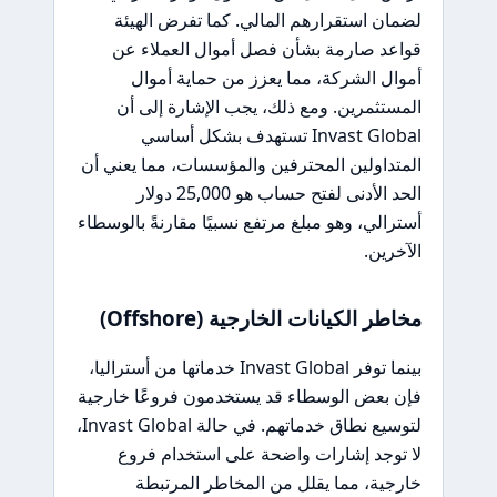
لضمان استقرارهم المالي. كما تفرض الهيئة
قواعد صارمة بشأن فصل أموال العملاء عن
أموال الشركة، مما يعزز من حماية أموال
المستثمرين. ومع ذلك، يجب الإشارة إلى أن
Invast Global تستهدف بشكل أساسي
المتداولين المحترفين والمؤسسات، مما يعني أن
الحد الأدنى لفتح حساب هو 25,000 دولار
أسترالي، وهو مبلغ مرتفع نسبيًا مقارنةً بالوسطاء
الآخرين.
مخاطر الكيانات الخارجية (Offshore)
بينما توفر Invast Global خدماتها من أستراليا،
فإن بعض الوسطاء قد يستخدمون فروعًا خارجية
لتوسيع نطاق خدماتهم. في حالة Invast Global،
لا توجد إشارات واضحة على استخدام فروع
خارجية، مما يقلل من المخاطر المرتبطة