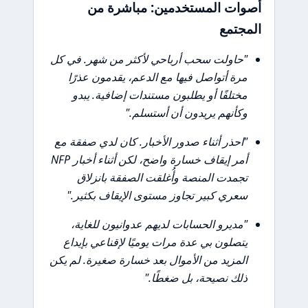
أصوات المستخدمين: مباشرة من
المجتمع
"حاولت سحب أرباحي لأكثر من شهر. في كل
مرة أتواصل فيها مع الدعم، يقدمون عذرًا
مختلفًا أو يطلبون مستندات إضافية. يبدو
وكأنهم يريدون أن أستسلم."
"احذر أثناء صدور الأخبار. كان لدي صفقة مع
أمر إيقاف خسارة واضح، لكن أثناء أخبار NFP
تجمدت المنصة وأُغلقت الصفقة بانزلاق
سعري كبير تجاوز مستوى الإيقاف بكثير."
"مديرو الحسابات لديهم عدوانيون للغاية،
يتصلون بي عدة مرات يوميًا لإقناعي بإيداع
المزيد من الأموال بعد خسارة صغيرة. لم يكن
ذلك نصيحة، بل ضغطًا."