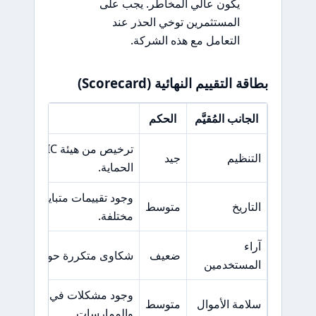
يكون عالي المخاطر. يجب على
المستثمرين توخي الحذر عند
التعامل مع هذه الشركة.
بطاقة التقييم النهائية (Scorecard)
الجانب المُقيَّم
الحكم
السبب ال
ترخيص من هيئ
التنظيم
جيد
الحماية.
وجود تقييمات متباينة من ال
التاريخ
متوسط
مختلفة.
آراء
ضعيف
شكاوى متكررة حول مشكلات 
المستخدمين
وجود مشكلات في الشفافية ح
سلامة الأموال
متوسط
والممارسات.