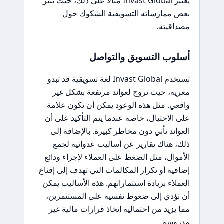
يعتبر Invast Global مثالًا على ذلك، حيث تثير
بعض ممارساته التسويقية الشكوك حول
مصداقيته.
أسلوب التسويق والتواصل
تستخدم Invast Global لغة تسويقية قد تبدو
مغرية، حيث تروج لعوائد مرتفعة بشكل غير
واقعي. مثل هذه الوعود يمكن أن تكون علامة
على الاحتيال، خاصة عندما يتم التأكيد على أن
العوائد تأتي دون مخاطر كبيرة. بالإضافة إلى
ذلك، هناك تقارير عن أساليب عدوانية لجمع
الأموال، مثل الضغط على العملاء لإجراء ودائع
إضافية أو تكرار المكالمات التي تهدف إلى إقناع
العملاء بزيادة استثماراتهم. هذه الأساليب يمكن
أن تؤدي إلى ضغوط نفسية على المستثمرين،
مما يزيد من احتمالية اتخاذ قرارات مالية غير
مدروسة.