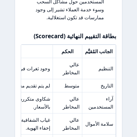
المستخدمين حول مشاكل السحب
وسوء خدمة العملاء تشير إلى وجود
ممارسات قد تكون استغلالية.
بطاقة التقييم النهائية (Scorecard)
الجانب المُقيَّم
الحكم
السبب 
عالي
التنظيم
وجود ثغرات في الإطار ال
المخاطر
التاريخ
متوسط
لم يتم تقديم معلومات كاف
آراء
عالي
شكاوى متكررة حول مشاك
المستخدمين
المخاطر
بالأسعار.
عالي
غياب الشفافية في المعلوم
سلامة الأموال
المخاطر
إخفاء الهوية.