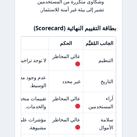
وشكاوى متكررة من المستخدمين
تشير إلى بيئة غير آمنة للاستثمار.
بطاقة التقييم النهائية (Scorecard)
الجانب المُقيَّم
الحكم
السبب 
عالي المخاطر
التنظيم
لا توجد تراخيص من هيئا
عدم وجود معلومات موث
التاريخ
غير محدد
الوسيط.
آراء
عالي المخاطر
تقييمات منخفضة وشكا
المستخدمين
والخدمات.
سلامة
عالي المخاطر
مؤشرات على مشاكل في
الأموال
مشبوهة.