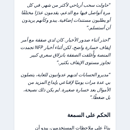
“حاولت سحب أرباحي لأكثر من شهر. في كل
مرة أتواصل فيها مع الدعم، يقدمون عذرًا مختلفًا
أو يطلبون مستندات إضافية. يبدو وكأنهم يريدون
أن أستسلم.”
“احذر أثناء صدور الأخبار. كان لدي صفقة مع أمر
إيقاف خسارة واضح، لكن أثناء أخبار NFP تجمدت
المنصة وأُغلقت الصفقة بانزلاق سعري كبير
تجاوز مستوى الإيقاف بكثير.”
“مديرو الحسابات لديهم عدوانيون للغاية، يتصلون
بي عدة مرات يوميًا لإقناعي بإيداع المزيد من
الأموال بعد خسارة صغيرة. لم يكن ذلك نصيحة،
بل ضغطًا.”
الحكم على السمعة
بناءً على ملاحظات المستخدمين، يبدو أن