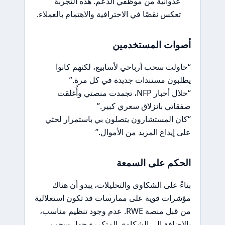
عدوانية من موظفي الدعم. هذه التجربة
تعكس نقصًا في الاحترافية والاهتمام بالعملاء.
أصوات المستخدمين
“حاولت سحب أرباحي لأسابيع، لكنهم كانوا
يطلبون مستندات جديدة في كل مرة.”
“خلال أخبار NFP، تجمدت منصتي وأُغلقت
صفقاتي بانزلاق سعري كبير.”
“كان المستشارون يتصلون بي باستمرار لحثي
على إيداع المزيد من الأموال.”
الحكم على السمعة
بناءً على الشكاوى والتحليلات، يبدو أن هناك
مؤشرات قوية على ممارسات قد تكون استغلالية
من قبل منصة RWE. عدم وجود تنظيم مناسب،
بالإضافة إلى الشكاوى المتكررة حول سحب