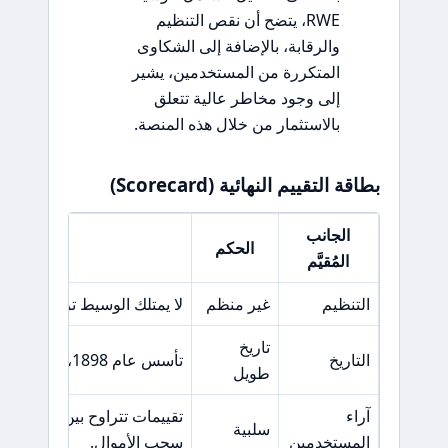
RWE، يتضح أن نقص التنظيم
والرقابة، بالإضافة إلى الشكاوى
المتكررة من المستخدمين، يشير
إلى وجود مخاطر عالية تتعلق
بالاستثمار من خلال هذه المنصة.
بطاقة التقييم النهائية (Scorecard)
الجانب
الحكم
السبب ال
المُقيَّم
التنظيم
غير منظم
لا يمتلك الوسيط تراخيص من 
تاريخ
التاريخ
تأسس عام 1898، لكن دون أي إشراف تنظيمي فعّال.
طويل
آراء
تقييمات 
سلبية
المستخدمين
سحب الأموال.