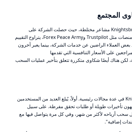
ى المجتمع
تظهر مراجعات المستخدمين حول KnightsbridgeFX مشاعر مختلطة، حيث حصلت الشركة على
تقييمات تتراوح بين الإيجابية والسلبية. على منصات مثل Trustpilot وForex Peace Army، يتراوح التقييم
شير إلى وجود بعض العملاء الراضين عن خدمات الشركة، بينما يعبر آخرون
مراجعين على الأسعار التنافسية التي تقدمها
بنوك التقليدية، لكن هناك أيضًا شكاوى متكررة تتعلق بتأخير عمليات السحب
تتكرر الشكاوى المتعلقة بـ KnightsbridgeFX في عدة مجالات رئيسية. أولاً، يُبلغ العديد من المستخدمين
ن تأخيرات طويلة أو طلبات تحقق مفرطة. على سبيل
ول سحب أرباحه لأكثر من شهر، وفي كل مرة يتواصل فيها مع
ندات إضافية".