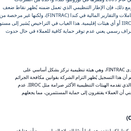
ع ذلك، فإن الإطار التنظيمي الذي تعمل ضمنه يُظهر نقاط ضعف
كبيرة. فهي مُسجلة لدى مركز تحليل المعاملات والتقارير المالية في كندا (FINTRAC)، ولكنها غير مرخصة م
قِبل أي هيئات تنظيمية مالية كبرى مثل IIROC أو أي هيئات إقليمية. هذا الغياب في التراخيص يُشير إلى مس
راف رسمي يعني عدم توفر حماية كافية للعملاء في حال حدوث
تخضع KnightsbridgeFX للتسجيل فقط لدى FINTRAC، وهي هيئة تنظيمية تركز بشكل أساسي على
أن هذا التسجيل يُظهر التزام الشركة بقوانين مكافحة الجرائم
المالية، إلا أنه لا يوفر نفس مستوى الحماية الذي تقدمه الهيئات التنظيمية الأكثر صرامة مثل IIROC. عدم
 أن العملاء يفتقرون إلى حماية المستثمرين، مما يجعلهم
شكل رئيسي في كندا، لكنها تقدم خدماتها أيضًا للعملاء الدوليين. ومع أن هذا قد