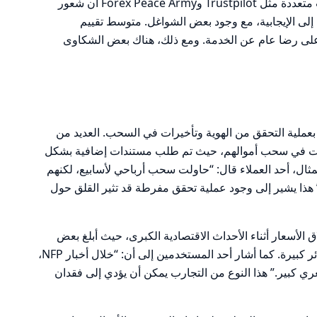
تظهر المراجعات التي تم جمعها من منصات متعددة مثل Trustpilot وForex Peace Army أن شعور
ين تجاه KnightsbridgeFX يميل إلى الإيجابية، مع وجود بعض الشواغل. متوسط تقييم
 إلى 4.5 من 5، مما يدل على رضا عام عن الخدمة. ومع ذلك، هناك بعض الشكاوى
 بعملية التحقق من الهوية وتأخيرات في السحب. العديد من
بات في سحب أموالهم، حيث تم طلب مستندات إضافية بشكل
ثال، أحد العملاء قال: “حاولت سحب أرباحي لأسابيع، لكنهم
هذا يشير إلى وجود عملية تحقق مفرطة قد تثير القلق حول
ق الأسعار أثناء الأحداث الاقتصادية الكبرى، حيث أبلغ بعض
العملاء عن تجمد المنصة، مما أدى إلى خسائر كبيرة. كما أشار أحد المستخدمين إلى أن: “خلال أخبار NFP،
 كبير.” هذا النوع من التجارب يمكن أن يؤدي إلى فقدان