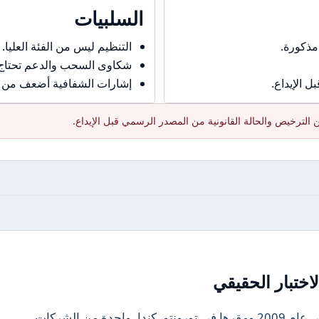
السلبيات
مذكورة.
التنظيم ليس من الفئة العليا.
شكاوى السحب والدعم تحتاج حذ
 الإيداع.
إشارات الشفافية أضعف من ال
الترخيص والحالة القانونية من المصدر الرسمي قبل الإيداع.
اختبار الحقيقي
تُعتبر KnightsbridgeFX، التي تأسست في عام 2009 ومقرها في تورونتو، كندا، واحدة من الشركات