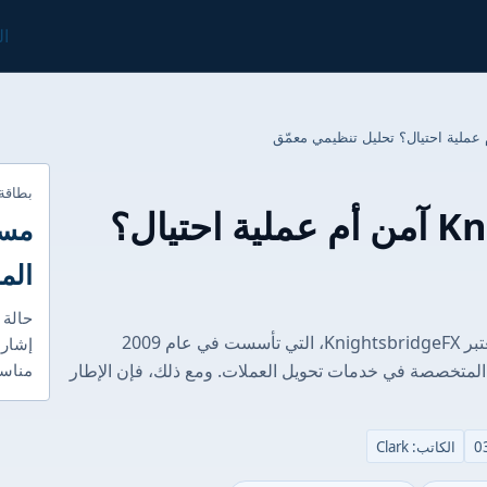
ال
بطاقة
هل KnightsbridgeFX آمن أم عملية احتيال؟
مست
الم
حالة 
الغوص العميق في التنظيم: الاختبار الحقيقي تُعتبر KnightsbridgeFX، التي تأسست في عام 2009
إشارا
 المتخصصة في خدمات تحويل العملات. ومع ذلك، فإن الإطار
مناسب
الكاتب: Clark