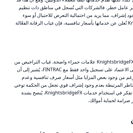
ُعتبر عامل خطر. فالشركات التي تُسجل في مناطق ذات تنظيم
 إشراف، مما يزيد من احتمالية التعرض للاحتيال أو سوء
الإدارة. على الرغم من أن KnightsbridgeFX تُعلن عن خدماتها بأسعار تنافسية، فإن غياب الرقابة الفعّالة
بناءً على التحليل، يُظهر الوضع التنظيمي لـ KnightsbridgeFX علامات حمراء واضحة. غياب التراخيص من
هيئات تنظيمية رفيعة المستوى، بالإضافة إلى الاعتماد على تسجيل واحد فقط مع FINTRAC، يُشير إلى أن
الرغم من وجود بعض المزايا مثل أسعار صرف تنافسية وعدم
خاطر المرتبطة بعدم وجود إشراف قوي تجعل من الحكمة توخي
الحذر عند التعامل مع هذه الشركة. إذا كنت تفكر في استخدام خدمات KnightsbridgeFX، يُنصح بشدة
ر صرامة لحماية أموالك.