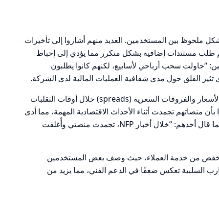
كل ملحوظ بين المستخدمين. العديد منهم أشاروا إلى تأخيرات
 طلب مستندات إضافية بشكل متكرر مما يؤدي إلى إحباط
ين: “حاولت سحب أرباحي لأسابيع، لكنهم كانوا يطلبون
ثير القلق حول مدى شفافية العمليات المالية لدى الشركة.
علاوة على ذلك، هناك شكاوى حول تلاعب الأسعار والفروقات السعرية (spreads) خلال أوقات التقلبات
بأن منصاتهم تجمدت أثناء الأحداث الاقتصادية المهمة، مما أدى
إلى خسائر كبيرة بسبب الانزلاق السعري. كما قال أحدهم: “خلال أخبار NFP، تجمدت منصتي وأُغلقت
 منخفض من خدمة العملاء، حيث وصف بعض المستخدمين
تجارب السلبية تعكس ضعفًا في الدعم الفني، مما يزيد من