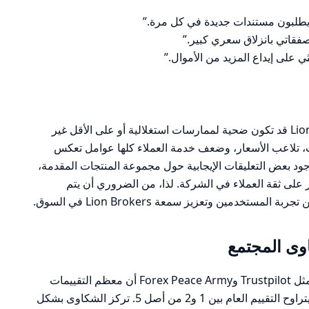
 يطلبون مستندات جديدة في كل مرة.”
على إيداع المزيد من الأموال.”
تشير الشكاوى المتكررة إلى أن Lion Brokers قد تكون ضحية لممارسات استغلالية أو على الأقل غير
ب، تلاعب الأسعار، وضعف خدمة العملاء كلها عوامل تعكس
د بعض التعليقات الإيجابية حول مجموعة المنتجات المقدمة،
ر على ثقة العملاء في الشركة. لذا، من الضروري أن يتم
تخدمين وتعزيز سمعة Lion Brokers في السوق.
ى المجتمع
تظهر مراجعات المستخدمين على منصات مثل Trustpilot وForex Peace Army أن معظم التقييمات
حول “Lion Broker” تتسم بالسلبية، حيث يتراوح التقييم العام بين 1 و2 من أصل 5. تركز الشكاوى بشكل