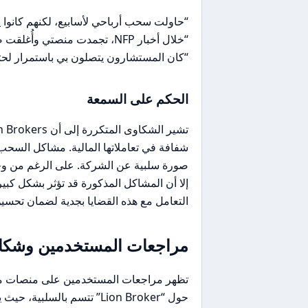
“حاولت سحب أرباحي لأسابيع، لكنهم كانوا
“خلال أخبار NFP، تجمدت منصتي وأُغلقت صفقاتي بانزلاق سعري كبير.”
“كان المستشارون يتصلون بي باستمرار لحثي 
الحكم على السمعة
شفافة في تعاملاتها المالية. مشاكل السح
صورة سلبية عن الشركة. على الرغم من وجو
إلا أن المشاكل المذكورة قد تؤثر بشكل كبي
التعامل مع هذه القضايا بجدية لضمان تحسين تجربة المس
مراجعات المستخدمين وشكاو