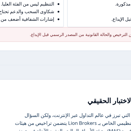
مذكورة.
التنظيم ليس من الفئة العليا.
شكاوى السحب والدعم تحتاج حذ
 الإيداع.
إشارات الشفافية أضعف من ال
الترخيص والحالة القانونية من المصدر الرسمي قبل الإيداع.
اختبار الحقيقي
من الشركات التي تبرز في عالم التداول عبر الإنترنت، ولكن السؤال
الأهم هو: هل هي آمنة للتداول؟ الإطار التنظيمي الخاص بـ Lion Brokers يتضمن تراخيص من هيئات
تنظيمية مرموقة مثل هيئة النقد في سنغافورة (MAS) وهيئة الأوراق المالية والعقود الآجلة في هونغ