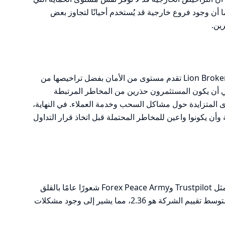
كما أن وجود فروع خارجية قد يُستخدم أحيانًا لتجاوز بعض
رين.
بناءً على التحليل السابق، يمكن القول إن Lion Brokers تقدم مستوى من الأمان بفضل تراخيصها من
بغي أن يكون المستثمرون حذرين من المخاطر المرتبطة
المتزايدة حول مشاكل السحب وخدمة العملاء. في النهاية،
وأن يكونوا واعين للمخاطر المحتملة قبل اتخاذ قرار التداول
تظهر مراجعات المستخدمين على منصات مثل Trustpilot وForex Peace Army شعورًا عامًا بالقلق
وعدم الرضا تجاه خدمات Lion Brokers. متوسط تقييم الشركة هو 2.36، مما يشير إلى وجود مشكلات