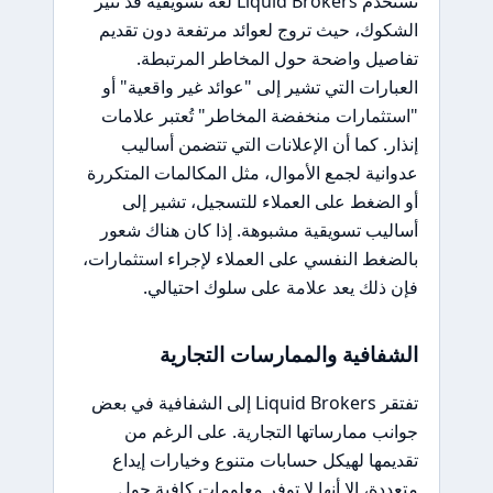
تستخدم Liquid Brokers لغة تسويقية قد تثير
الشكوك، حيث تروج لعوائد مرتفعة دون تقديم
تفاصيل واضحة حول المخاطر المرتبطة.
العبارات التي تشير إلى "عوائد غير واقعية" أو
"استثمارات منخفضة المخاطر" تُعتبر علامات
إنذار. كما أن الإعلانات التي تتضمن أساليب
عدوانية لجمع الأموال، مثل المكالمات المتكررة
أو الضغط على العملاء للتسجيل، تشير إلى
أساليب تسويقية مشبوهة. إذا كان هناك شعور
بالضغط النفسي على العملاء لإجراء استثمارات،
فإن ذلك يعد علامة على سلوك احتيالي.
الشفافية والممارسات التجارية
تفتقر Liquid Brokers إلى الشفافية في بعض
جوانب ممارساتها التجارية. على الرغم من
تقديمها لهيكل حسابات متنوع وخيارات إيداع
متعددة، إلا أنها لا توفر معلومات كافية حول