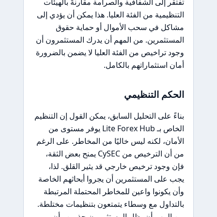
تفتقر إلى الشفافية والصرامة مقارنةً بالهيئات
التنظيمية من الفئة العليا. هذا يمكن أن يؤدي إلى
مشاكل في سحب الأموال أو حماية حقوق
المستثمرين. من المهم أن يدرك المستثمرون أن
وجود تراخيص من الفئة العليا لا يضمن بالضرورة
أمان استثماراتهم بالكامل.
الحكم التنظيمي
بناءً على التحليل السابق، يمكن القول إن التنظيم
الخاص بـ Lite Forex Hub يوفر مستوى من
الأمان، لكنه ليس خاليًا من المخاطر. على الرغم
من أن الترخيص من CySEC يمنح بعض الثقة،
فإن وجود ترخيص خارجي قد يثير القلق. لذا،
يجب على المستثمرين أن يجروا أبحاثهم الخاصة
وأن يكونوا واعين للمخاطر المحتملة المرتبطة
بالتداول مع وسطاء يتمتعون بتنظيمات مختلطة.
من المهم أن يظل المستثمرون حذرين وأن