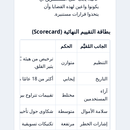
يكونوا واعين لهذه القضايا وأن
يتخذوا قرارات مستنيرة.
بطاقة التقييم النهائية (Scorecard)
الجانب المُقيَّم
الحكم
السبب ال
ترخيص م
التنظيم
متوازن
يثير القلق.
التاريخ
إيجابي
أكثر من 18 عامًا من الخبرة في السوق.
آراء
مختلط
تقييمات تتراوح بين 3.1 إلى 4.08 مع شكاوى ملحوظة.
المستخدمين
سلامة الأموال
متوسطة
شكاوى حول تأخيرات في سحب
إشارات الخطر
مرتفعة
تكتيكات تسويقية عدوانية وط