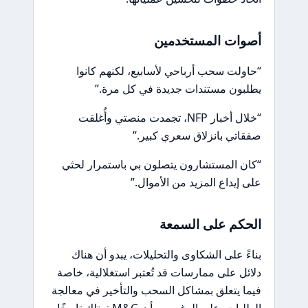
أصوات المستخدمين
“حاولت سحب أرباحي لأسابيع، لكنهم كانوا
يطلبون مستندات جديدة في كل مرة.”
“خلال أخبار NFP، تجمدت منصتي وأُغلقت
صفقاتي بانزلاق سعري كبير.”
“كان المستشارون يتصلون بي باستمرار لحثي
على إيداع المزيد من الأموال.”
الحكم على السمعة
بناءً على الشكاوى والتحليلات، يبدو أن هناك
دلائل على ممارسات قد تُعتبر استغلالية، خاصة
فيما يتعلق بمشاكل السحب والتأخير في معالجة
الطلبات. على الرغم من أن M&G تمتلك تاريخًا