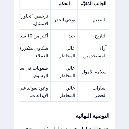
الجانب المُقيَّم
الحكم
السبب ا
التنظيم
توخي الحذر
الامتثال.
التاريخ
جيد
أكثر من 10 سنوات من الخبرة في إدارة الأصول.
آراء
عالي
شكاوى متكررة حول مشا
المستخدمين
المخاطر
العملاء.
عالي
صعوبات في سحب الأموال 
سلامة الأموال
المخاطر
الرسوم.
إشارات
عالي
وعود بعوائد غير واقعية وض
الخطر
المخاطر
الإيداعات.
التوصية النهائية
بعد تحليل شامل لخمسة عوامل رئيسية، يتضح