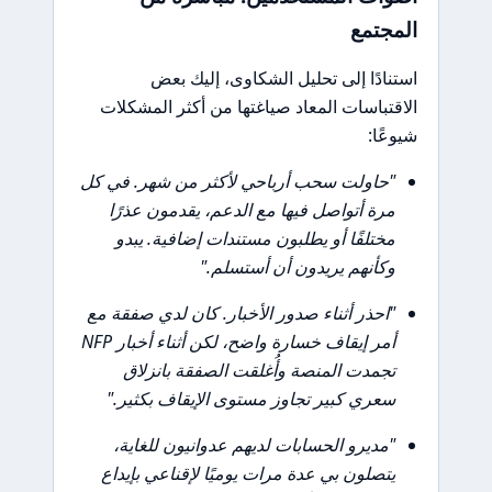
المجتمع
استنادًا إلى تحليل الشكاوى، إليك بعض
الاقتباسات المعاد صياغتها من أكثر المشكلات
شيوعًا:
"حاولت سحب أرباحي لأكثر من شهر. في كل
مرة أتواصل فيها مع الدعم، يقدمون عذرًا
مختلفًا أو يطلبون مستندات إضافية. يبدو
وكأنهم يريدون أن أستسلم."
"احذر أثناء صدور الأخبار. كان لدي صفقة مع
أمر إيقاف خسارة واضح، لكن أثناء أخبار NFP
تجمدت المنصة وأُغلقت الصفقة بانزلاق
سعري كبير تجاوز مستوى الإيقاف بكثير."
"مديرو الحسابات لديهم عدوانيون للغاية،
يتصلون بي عدة مرات يوميًا لإقناعي بإيداع