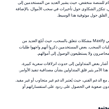
دمات Maxify. التقييم العام للمنصة منخفض، حيث يشير العديد من المستخدمين إلى
. تتكرّر الشكاوى حول تأخيرات في سحب الأموال، بالإضافة
ر القلق حول موثوقية هذا الوسيط.
تتضمن الشكاوى الأكثر شيوعًا من مستخدمي Maxify مشكلات تتعلق بالسحب، حيث أبلغ العديد من
لبات السحب. بعض المستخدمين ذكروا أنهم واجهوا طلبات
محاصرون ولا يستطيعون الوصول إلى أموالهم.
ث أشار بعض المتداولين إلى حدوث انزلاقات سعرية كبيرة،
 هذا الأمر يثير قلق المتداولين بشأن مصداقية تنفيذ الأوامر.
مع الدعم الفني، حيث يُعتبر الدعم غير متجاوب أو غير مفيد.
يجدون صعوبة في الحصول على ردود على استفساراتهم أو
جتمع