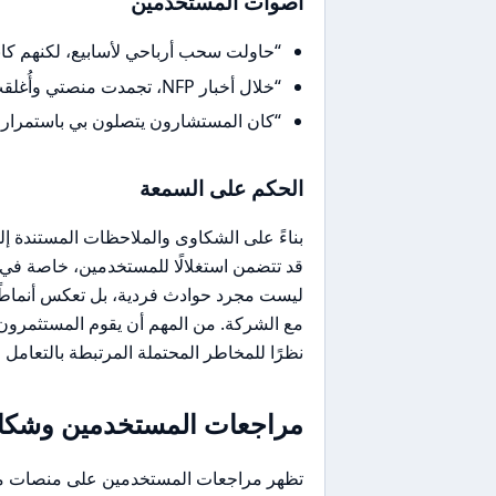
أصوات المستخدمين
“حاولت سحب أرباحي لأسابيع، لكنهم كا
“خلال أخبار NFP، تجمدت منصتي وأُغلقت صفقاتي بانزلاق سعري كبير.”
“كان المستشارون يتصلون بي باستمرار لح
الحكم على السمعة
قد تتضمن استغلالًا للمستخدمين، خاصة في 
ليست مجرد حوادث فردية، بل تعكس أنماطً
نظرًا للمخاطر المحتملة المرتبطة بالتعام
مراجعات المستخدمين وشكاو