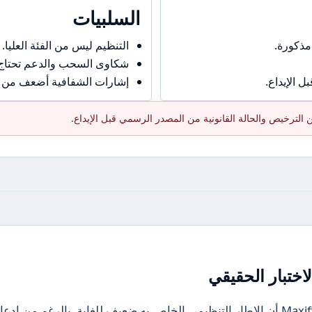
السلبيات
مذكورة.
التنظيم ليس من الفئة العليا.
شكاوى السحب والدعم تحتاج حذ
 الإيداع.
إشارات الشفافية أضعف من ال
الترخيص والحالة القانونية من المصدر الرسمي قبل الإيداع.
اختبار الحقيقي
تُظهر مراجعة الوضع التنظيمي للوسيط Maxify أن الإطار التنظيمي الخاص به ضعيف للغاية. بالرغم من اد