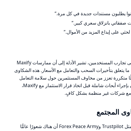
نوا يطلبون مستندات جديدة في كل مرة.”
ثي على إيداع المزيد من الأموال.”
بناءً على الشكاوى والملاحظات المستندة إلى تجارب المستخدمين، تشير الأدلة إلى أن ممارسات Maxify
ما يتعلق بتأخيرات السحب والتعامل مع الأسعار. هذه الشكاوى
ا متكررة تعزز من مخاوف المستثمرين حول سلامة التعامل
مع الشركة. من المهم أن يقوم المستثمرون بإجراء أبحاث شاملة قبل اتخاذ قرار الاستثمار مع Maxify،
ل مع شركات غير منظمة بشكل كافٍ.
ى المجتمع
تظهر مراجعات المستخدمين على منصات مثل Trustpilot وForex Peace Army أن هناك شعورًا عامًّا