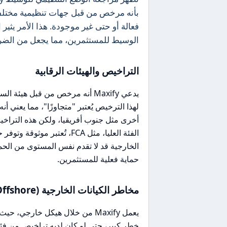
بأنه مرخص من قبل جهات تنظيمية مختلفة،
فعالة أو حتى غير موجودة. هذا الأمر يثي
الوسيط للمستثمرين، مما يجعل من الضرو
التراخيص والهيئات الرقابية
لهذا الترخيص يُعتبر "متجاوزًا"، مما يعني أ
أخرى مثل جنوب أفريقيا، ولكن هذه التراخيص
الفئة العليا، مثل FCA، تُعت
حماية فعلية للمستثمرين.
مخاطر الكيانات الخارجية (Offshore)
يعمل Maxify من خلال هيكل خارجي
خطر كبير، حتى لو كان لديه تراخيص من فئة أ