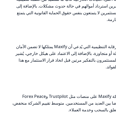
ين استرداد أموالهم في حالة حدوث مشكلات. بالإضافة إلى
ستثمرين لا يتمتعون بنفس حقوق الحماية القانونية التي يتمتع
ارمة.
بناءً على التحليل السابق، يمكن القول إن الرقابة التنظيمية التي يُدعي أن Maxify يمتلكها لا تضمن الأمان
 أو متجاوزة، بالإضافة إلى الاعتماد على هيكل خارجي، يُشير
المستثمرون بالتفكير مرتين قبل اتخاذ قرار الاستثمار مع هذا
وائد.
عند مراجعة الآراء والشكاوى المتعلقة بشركة Maxify على منصات مثل Trustpilot وForex Peace
م الرضا بين العديد من المستخدمين. متوسط تقييم الشركة منخفض،
علق بالسحب وخدمة العملاء.