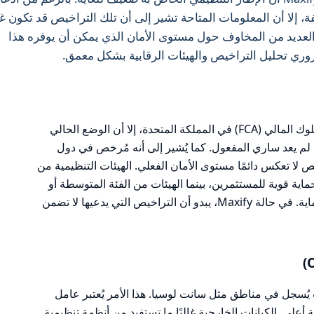
 إلا أن المعلومات المتاحة تشير إلى أن تلك التراخيص قد تكون غ
ر العديد من المخاوف حول مستوى الأمان الذي يمكن أن يوفره هذا
ري تحليل التراخيص والهيئات الرقابية بشكل معمق.
يدعي Maxify أنه مرخص من قبل هيئة السلوك المالي (FCA) في المملكة المتحدة، إلا أن الوضع الحالي
نه لم يعد ساري المفعول. كما يُشير إلى أنه مُرخص في دول
 لا تعكس دائمًا مستوى الأمان الفعلي. الهيئات التنظيمية من
بر موثوقة وتوفر حماية قوية للمستثمرين، بينما الهيئات من الفئة المتوسطة أو
الخارجية قد لا تقدم نفس المستوى من الحماية. في حالة Maxify، يبدو أن التراخيص التي يدعيها لا تضمن
، حيث يُسجل في مناطق مثل سانت لوسيا. هذا الأمر يُعتبر عامل
على. الكيانات الخارجية غالبًا ما تستفيد من أنظمة تنظيمية